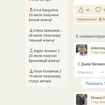
45
Irina Razgulina
29 июля получила
Опубликовала
Л
Белый жемчуг
Елена Шишлевская
28 июля получил(а)
6 комментари
Черный жемчуг
Алексан
Борис Аникин 3
1 год наз
20 июля получил
Бронзовый жемчуг
С Днем Велико
Илья Колоянов 2
Ответить
19 июля получил(а)
статус автора
Показать 
Регина 
1 год наз