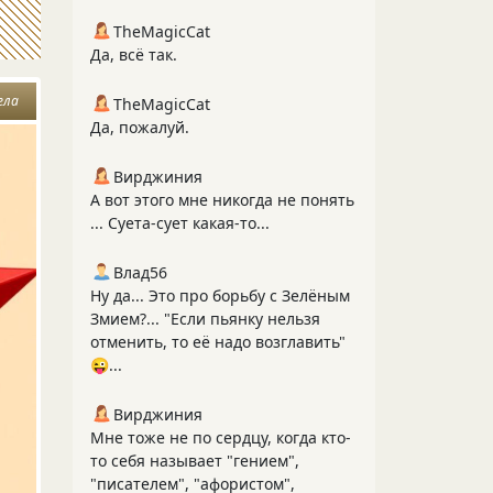
TheMagicCat
Да, всё так.
ела
TheMagicCat
Да, пожалуй.
Вирджиния
А вот этого мне никогда не понять
... Суета-сует какая-то...
Влад56
Ну да... Это про борьбу с Зелёным
Змием?... "Если пьянку нельзя
отменить, то её надо возглавить"
😜...
Вирджиния
Мне тоже не по сердцу, когда кто-
то себя называет "гением",
"писателем", "афористом",