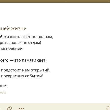
ашей жизни
й жизни плывёт по волнам,
рьте, вовек не отдам!
м мгновении
всего — это памяти свет!
 предстоит нам открытий,
 прекрасных событий!
рнет
2239
4