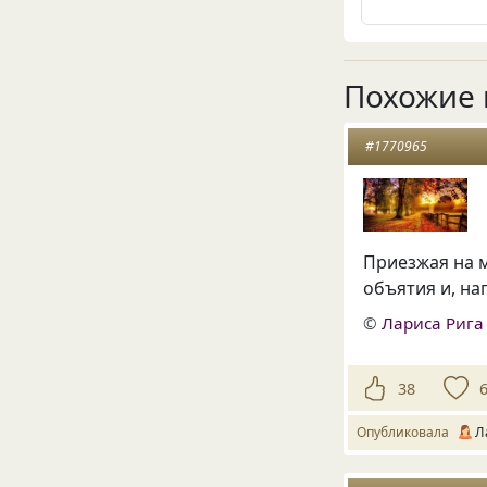
Похожие 
#1770965
Приезжая на м
объятия и, на
©
Лариса Рига
38
Опубликовала
Л