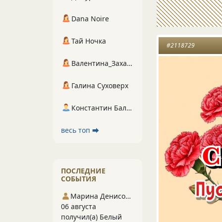
Dana Noire
Тай Ночка
#2118729
Валентина_Захарова
Галина Суховерх
Константин Балухта
весь топ ⮕
ПОСЛЕДНИЕ
СОБЫТИЯ
Марина Денисова 5
06 августа
получил(а) Белый