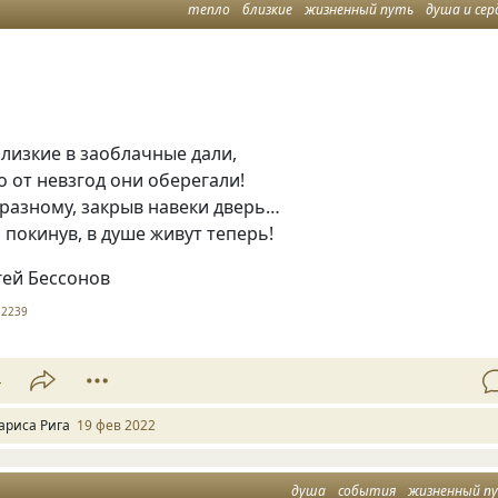
тепло
близкие
жизненный путь
душа и сер
лизкие в заоблачные дали,
то от невзгод они оберегали!
-разному, закрыв навеки дверь…
покинув, в душе живут теперь!
гей Бессонов
2239
4
ариса Рига
19 фев 2022
душа
события
жизненный п