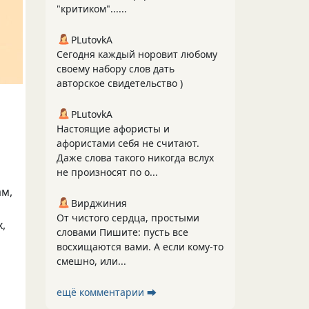
"критиком"......
PLutоvkА
Сегодня каждый норовит любому
своему набору слов дать
авторское свидетельство )
PLutоvkА
Настоящие афористы и
афористами себя не считают.
Даже слова такого никогда вслух
не произносят по о...
ам,
Вирджиния
От чистого сердца, простыми
,
словами Пишите: пусть все
восхищаются вами. А если кому-то
смешно, или...
ещё комментарии ⮕