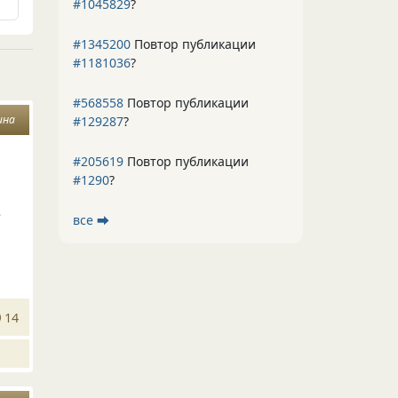
#1045829
?
#1345200
Повтор публикации
#1181036
?
#568558
Повтор публикации
ина
#129287
?
#205619
Повтор публикации
#1290
?
е
все ⮕
14