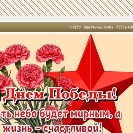
победа
жизненный путь
добрые д