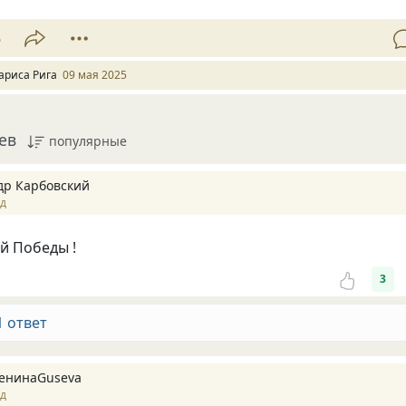
5
ариса Рига
09 мая 2025
ев
популярные
др Карбовский
ад
й Победы !
3
1 ответ
ГенинаGuseva
ад