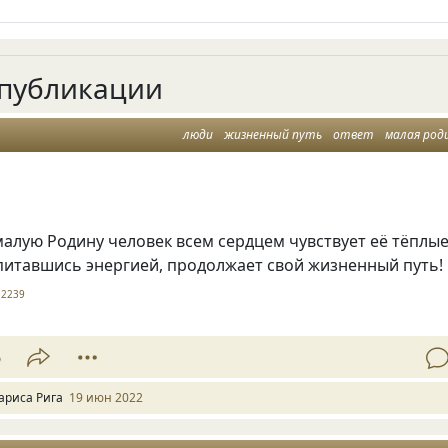
публикации
люди
жизненный путь
ответ
малая род
алую Родину человек всем сердцем чувствует её тёплы
питавшись энергией, продолжает свой жизненный путь!
2239
6
ариса Рига
19 июн 2022