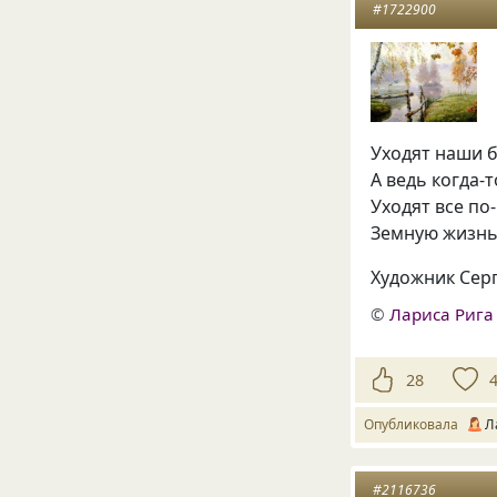
#1722900
Уходят наши б
А ведь когда-
Уходят все по
Земную жизнь 
Художник Сер
©
Лариса Рига
28
Опубликовала
Л
#2116736