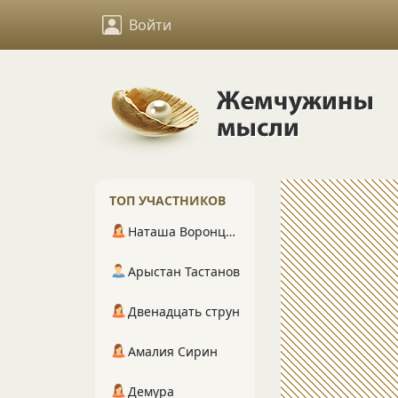
Войти
ТОП УЧАСТНИКОВ
Наташа Воронцова
Арыстан Тастанов
Двенадцать струн
Амалия Сирин
Демура