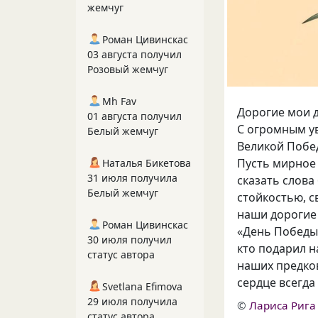
жемчуг
Роман Цивинскас
03 августа получил
Розовый жемчуг
Mh Fav
Дорогие мои д
01 августа получил
С огромным ув
Белый жемчуг
Великой Побе
Пусть мирное 
Наталья Бикетова
31 июля получила
сказать слова
Белый жемчуг
стойкостью, с
наши дорогие
Роман Цивинскас
«День Победы 
30 июля получил
кто подарил н
статус автора
наших предков
сердце всегда
Svetlana Efimova
29 июля получила
©
Лариса Рига
статус автора