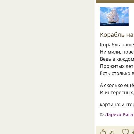
Корабль н
Корабль наше
Ни мили, пове
Ведь в каждо
Прожитых лет
Есть столько 
А сколько ещё
И интересных,
картина: инте
©
Лариса Рига
31