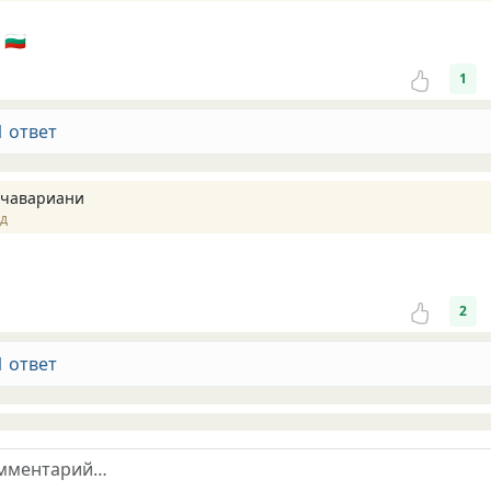
 🇧🇬
1
1 ответ
чавариани
ад
2
1 ответ