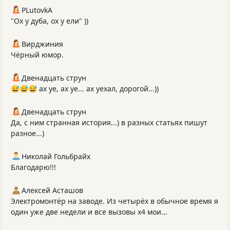
PLutоvkА
"Ох у дуба, ох у ели" ))
Вирджиния
Чёрный юмор.
Двенадцать струн
😅😅😅 ах уе, ах уе... ах уехал, дорогой...))
Двенадцать струн
Да, с ним странная история...) в разных статьях пишут
разное...)
Николай Гольбрайх
Благодарю!!!
Алексей Асташов
Электромонтёр на заводе. Из четырёх в обычное время я
один уже две недели и все вызовы х4 мои...