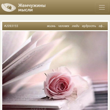
#2093155
жизнь
человек
люди
мудрость
афоризмы анахронизмы