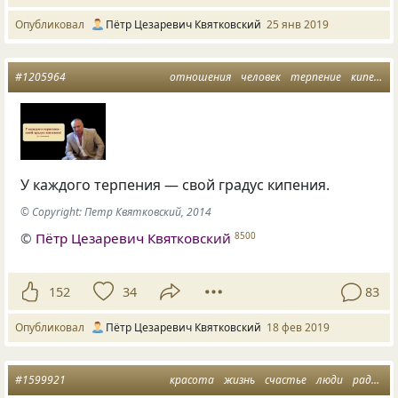
Опубликовал
Пётр Цезаревич Квятковский
25 янв 2019
#1205964
отношения
человек
терпение
кипение
У каждого терпения — свой градус кипения.
© Copyright: Петр Квятковский, 2014
©
Пётр Цезаревич Квятковский
8500
152
34
83
Опубликовал
Пётр Цезаревич Квятковский
18 фев 2019
#1599921
красота
жизнь
счастье
люди
радость