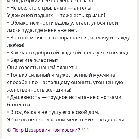
и когда яркий свет ослепляет глаза.
• Не все, кто с крыльями — ангелы.
У демонов падших — тоже есть крылья!
• Облако нежности вдаль улетает, унося твои
ласки туда, где меня уже нет.
• Во снах моих всё возвращается, я плачу и жажду
любви!
• Как часто добротой людской пользуется нелюдь.
• Берегите животных.
Они совесть нашей планеты!
• Только сильный и мужественный мужчина
способен по-настоящему оценить утонченную
женственность женщины!
• Душевность — трудное испытание с нотками
божества.
• В год быка я не пущу его в свой дом.
Я быков не терплю, они меня в жизнью достали!
©
Пётр Цезаревич Квятковский
8500