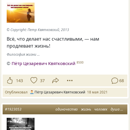
© Copyright: Петр Квятковский, 2013
Всё, что делает нас счастливыми, — нам
продлевает жизнь!
Философия жизни ...
©
Пётр Цезаревич Квятковский
8500
143
37
68
Опубликовал
Пётр Цезаревич Квятковский
18 мая 2021
#1923053
одиночество
жизнь
человек
душа
рав