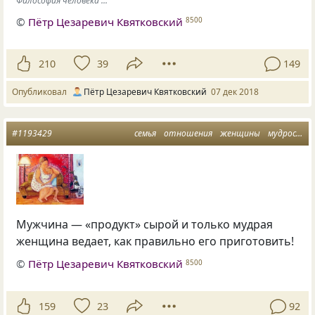
Философия человека ...
©
Пётр Цезаревич Квятковский
8500
210
39
149
Опубликовал
Пётр Цезаревич Квятковский
07 дек 2018
#1193429
семья
отношения
женщины
мудрость
Мужчина — «продукт» сырой и только мудрая
женщина ведает, как правильно его приготовить!
©
Пётр Цезаревич Квятковский
8500
159
23
92