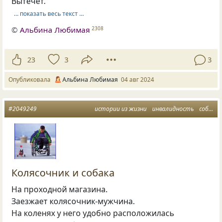
Вытечет.
… показать весь текст …
©
Альбина Любимая
2308
23
3
3
Опубликовала
Альбина Любимая
04 авг 2024
#2049249
истории из жизни
инвалидность
собака и человек
Колясочник и собака
На проходной магазина.
Заезжает колясочник-мужчина.
На коленях у него удобно расположилась