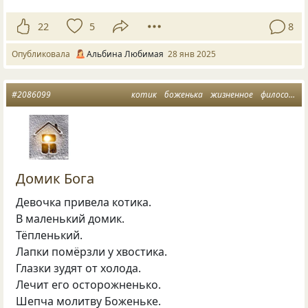
22
5
8
Опубликовала
Альбина Любимая
28 янв 2025
#2086099
котик
боженька
жизненное
философская лирика
Домик Бога
Девочка привела котика.
В маленький домик.
Тёпленький.
Лапки помёрзли у хвостика.
Глазки зудят от холода.
Лечит его осторожненько.
Шепча молитву Боженьке.