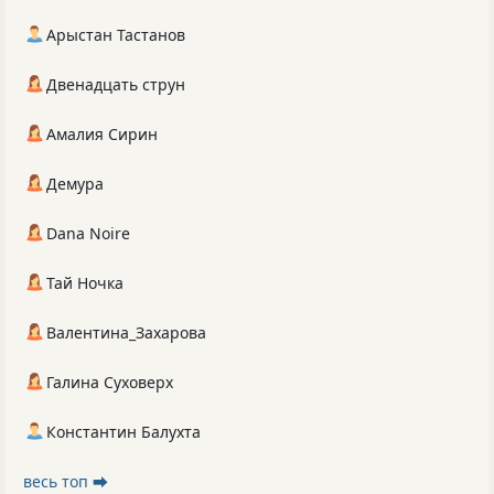
Арыстан Тастанов
Двенадцать струн
Амалия Сирин
Демура
Dana Noire
Тай Ночка
Валентина_Захарова
Галина Суховерх
Константин Балухта
весь топ ⮕