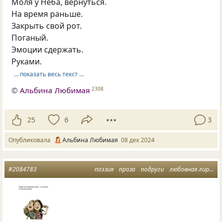
Моля у Неба, вернуться.
На время раньше.
Закрыть свой рот.
Поганый.
Эмоции сдержать.
Руками.
… показать весь текст …
©
Альбина Любимая
2308
25
6
3
Опубликовала
Альбина Любимая
08 дек 2024
#2084783
поэзия
проза
подруги
любовная лирика