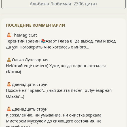
Альбина Любимая: 2306 цитат
ПОСЛЕДНИЕ КОММЕНТАРИИ
TheMagicCat
Терентий Гравин 📚Азарт Глава 8 Где выход, там и вход
Да уж! Поговорить мне хотелось о много...
Олька Лучезарная
НеКотяй ещё ничего) Хуже, когда парень оказался
сКотом)
Двенадцать струн
Похоже на "Браво"...) чья же эта песня, о Лучезарная
Олька?...)
Двенадцать струн
К сожалению, ни умывание, ни очистка зеркала
Мистером Мускулом до сияющего состояния, не
способны сд...