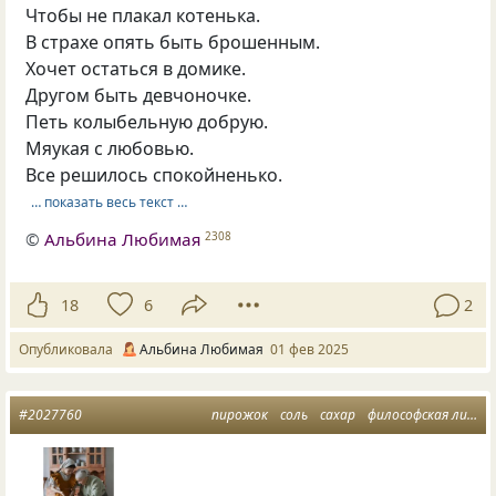
Чтобы не плакал котенька.
В страхе опять быть брошенным.
Хочет остаться в домике.
Другом быть девчоночке.
Петь колыбельную добрую.
Мяукая с любовью.
Все решилось спокойненько.
… показать весь текст …
©
Альбина Любимая
2308
18
6
2
Опубликовала
Альбина Любимая
01 фев 2025
#2027760
пирожок
соль
сахар
философская лирика