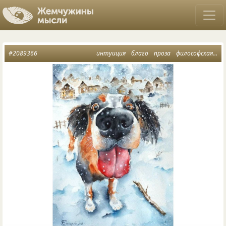
#2089366
интуиция
благо
проза
философская лирика