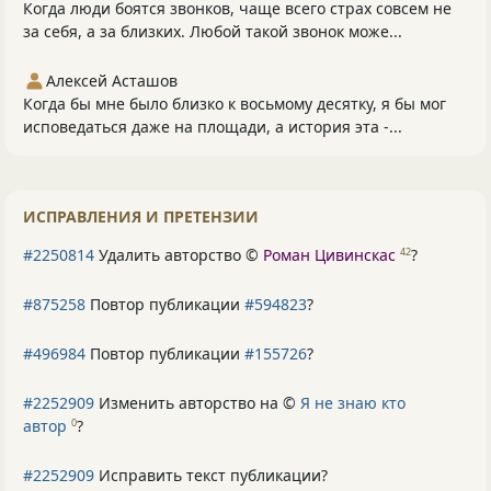
Когда люди боятся звонков, чаще всего страх совсем не
за себя, а за близких. Любой такой звонок може...
Алексей Асташов
Когда бы мне было близко к восьмому десятку, я бы мог
исповедаться даже на площади, а история эта -...
ИСПРАВЛЕНИЯ И ПРЕТЕНЗИИ
#2250814
Удалить авторство ©
Роман Цивинскас
?
42
#875258
Повтор публикации
#594823
?
#496984
Повтор публикации
#155726
?
#2252909
Изменить авторство на ©
Я не знаю кто
автор
?
0
#2252909
Исправить текст публикации?