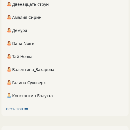
Двенадцать струн
Амалия Сирин
Демура
Dana Noire
Тай Ночка
Валентина_Захарова
Галина Суховерх
Константин Балухта
весь топ ⮕