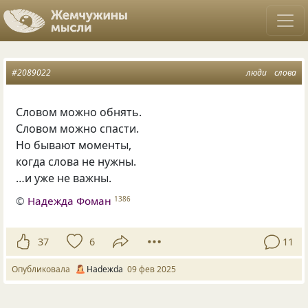
#2089022
люди
слова
Словом можно обнять.
Словом можно спасти.
Но бывают моменты,
когда слова не нужны.
…и уже не важны.
©
Надежда Фоман
1386
37
6
11
Опубликовала
Нadeжda
09 фев 2025