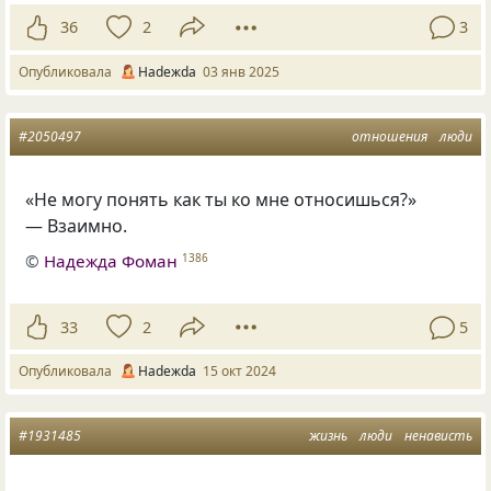
36
2
3
Опубликовала
Нadeжda
03 янв 2025
#2050497
отношения
люди
«Не могу понять как ты ко мне относишься?»
— Взаимно.
©
Надежда Фоман
1386
33
2
5
Опубликовала
Нadeжda
15 окт 2024
#1931485
жизнь
люди
ненависть