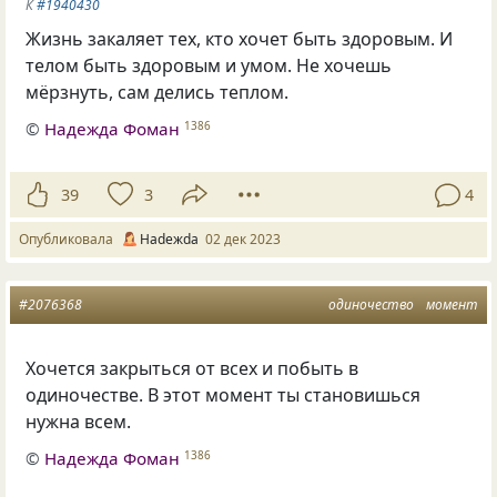
К
#1940430
Жизнь закаляет тех, кто хочет быть здоровым. И
телом быть здоровым и умом. Не хочешь
мёрзнуть, сам делись теплом.
©
Надежда Фоман
1386
39
3
4
Опубликовала
Нadeжda
02 дек 2023
#2076368
одиночество
момент
Хочется закрыться от всех и побыть в
одиночестве. В этот момент ты становишься
нужна всем.
©
Надежда Фоман
1386