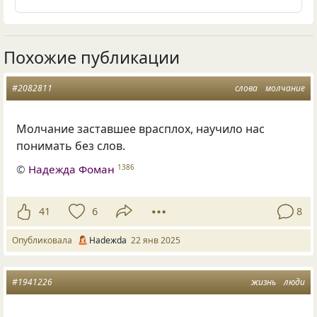
Похожие публикации
#2082811
слова
молчание
Молчание заставшее врасплох, научило нас
понимать без слов.
©
Надежда Фоман
1386
41
6
8
Опубликовала
Нadeжda
22 янв 2025
#1941226
жизнь
люди