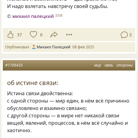
И надо взлетать навстречу своей судьбы.
©
михаил палецкий
3338
37
6
3
Опубликовал
Михаил Палецкий
08 фев 2025
#1706435
мир
связь
стороны
об истине связи:
Истина связи двойственна:
с одной стороны — мир един, в нём всё причинно
обусловлено и взаимно связано;
с другой стороны — в мире нет никакой связи
вещей, явлений, процессов, в нём всё случайно и
хаотично.