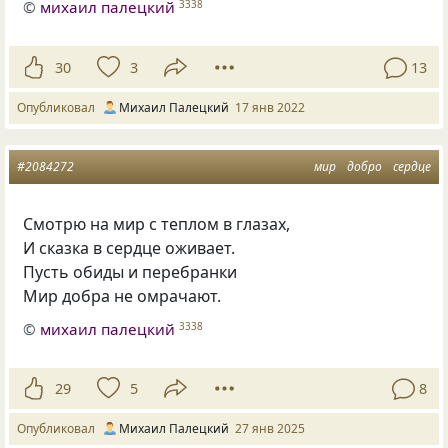
©
михаил палецкий
3338
30
3
13
Опубликовал
Михаил Палецкий
17 янв 2022
#2084272
мир
добро
сердце
Смотрю на мир с теплом в глазах,
И сказка в сердце оживает.
Пусть обиды и перебранки
Мир добра не омрачают.
©
михаил палецкий
3338
29
5
8
Опубликовал
Михаил Палецкий
27 янв 2025