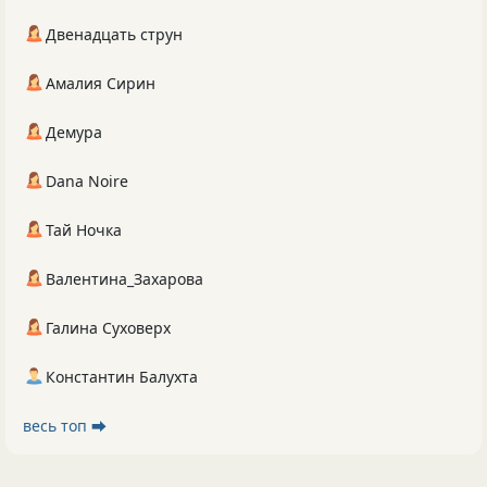
Двенадцать струн
Амалия Сирин
Демура
Dana Noire
Тай Ночка
Валентина_Захарова
Галина Суховерх
Константин Балухта
весь топ ⮕