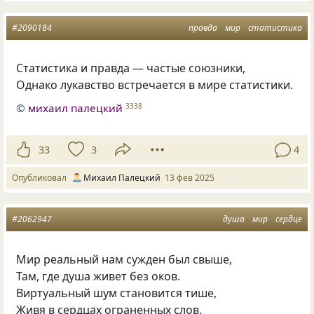
#2090184
правда
мир
статистика
Статистика и правда — частые союзники,
Однако лукавство встречается в мире статистики.
©
михаил палецкий
3338
33
3
4
Опубликовал
Михаил Палецкий
13 фев 2025
#2062947
душа
мир
сердце
Мир реальный нам сужден был свыше,
Там, где душа живет без оков.
Виртуальный шум становится тише,
Живя в сердцах ограненных слов.