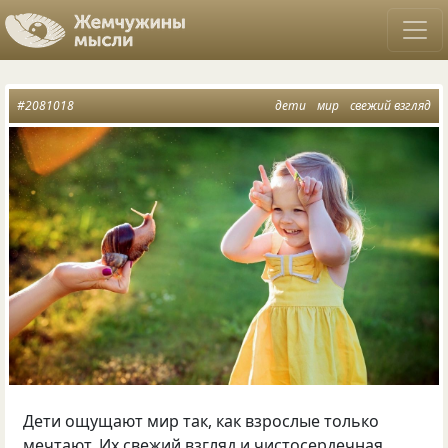
#2081018
дети
мир
свежий взгляд
Дети ощущают мир так, как взрослые только
мечтают. Их свежий взгляд и чистосердечная