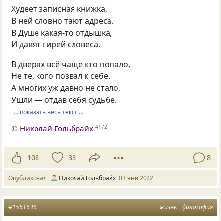
Худеет записная книжка,
В ней словно тают адреса.
В Душе какая-то отдышка,
И давят гирей словеса.
В дверях всё чаще кто попало,
Не те, кого позвал к себе.
А многих уж давно не стало,
Ушли — отдав себя судьбе.
… показать весь текст …
©
Николай Гольбрайх
4172
108
33
8
Опубликовал
Николай Гольбрайх
03 янв 2022
#1551636
жизнь
философия