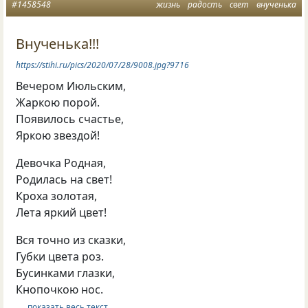
#1458548
жизнь
радость
свет
внученька
Внученька!!!
https://stihi.ru/pics/2020/07/28/9008.jpg?9716
Вечером Июльским,
Жаркою порой.
Появилось счастье,
Яркою звездой!
Девочка Родная,
Родилась на свет!
Кроха золотая,
Лета яркий цвет!
Вся точно из сказки,
Губки цвета роз.
Бусинками глазки,
Кнопочкою нос.
… показать весь текст …