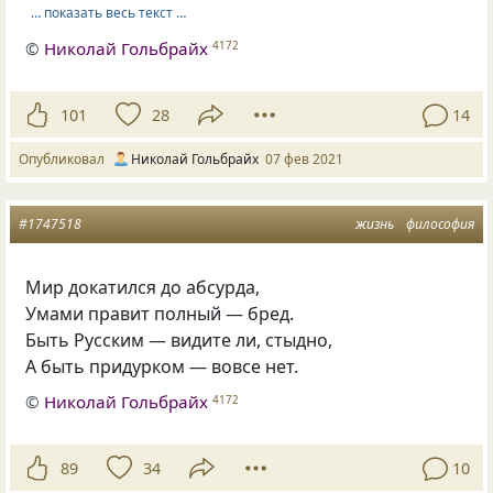
… показать весь текст …
©
Николай Гольбрайх
4172
101
28
14
Опубликовал
Николай Гольбрайх
07 фев 2021
#1747518
жизнь
философия
Мир докатился до абсурда,
Умами правит полный — бред.
Быть Русским — видите ли, стыдно,
А быть придурком — вовсе нет.
©
Николай Гольбрайх
4172
89
34
10