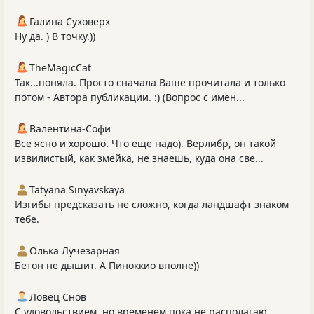
Галина Суховерх
Ну да. ) В точку.))
TheMagicCat
Так...поняла. Просто сначала Ваше прочитала и только
потом - Автора публикации. :) (Вопрос с имен...
Валентина-Софи
Все ясно и хорошо. Что еще надо). Верлибр, он такой
извилистый, как змейка, не знаешь, куда она све...
Tatyana Sinyavskaya
Изгибы предсказать не сложно, когда ландшафт знаком
тебе.
Олька Лучезарная
Бетон не дышит. А Пиноккио вполне))
Ловец Снов
С удовольствием, но временем пока не располагаю.