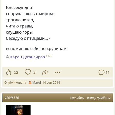
Ежесекундно
соприкасаюсь с миром:
трогаю ветер,
читаю травы,
слушаю горы,
беседую с птицами… -
вспоминаю себя по крупицам
©
Карен Джангиров
1176
52
3
11
Опубликовала
Маrol
14 сен 2014
#2048510
верлибры
ветер чужбины