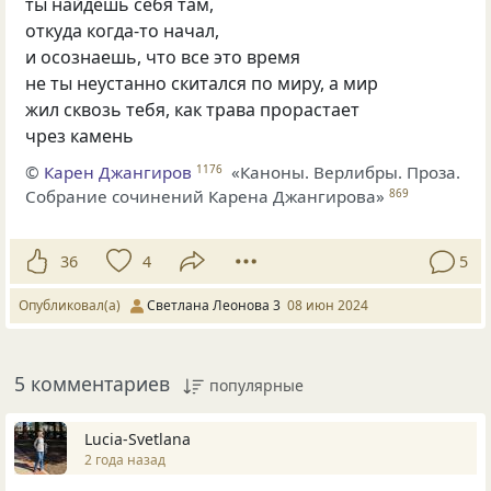
ты найдешь себя там,
откуда когда-то начал,
и осознаешь, что все это время
не ты неустанно скитался по миру, а мир
жил сквозь тебя, как трава прорастает
чрез камень
©
Карен Джангиров
«Каноны. Верлибры. Проза.
1176
Собрание сочинений Карена Джангирова»
869
36
4
5
Опубликовал(а)
Светлана Леонова 3
08 июн 2024
5 комментариев
популярные
Lucia-Svetlana
2 года назад