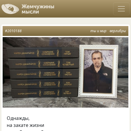
#2010188
ты и мир
верлибры
Однажды,
на закате жизни