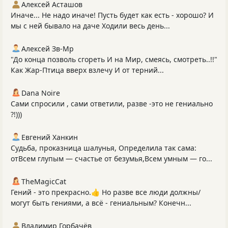
Алексей Асташов
Иначе... Не надо иначе! Пусть будет как есть - хорошо? И
мы с ней бывало на даче Ходили весь день...
Алексей Зв-Mp
"До конца позволь сгореть И на Мир, смеясь, смотреть..!!"
Как Жар-Птица вверх взлечу И от терний...
Dana Noire
Сами спросили , сами ответили, разве -это не гениально
?!)))
Евгений Ханкин
Судьба, проказница шалунья, Определила так сама:
отВсем глупым — счастье от безумья,Всем умным — го...
TheMagicCat
Гений - это прекрасно.👍 Но разве все люди должны/
могут быть гениями, а всё - гениальным? Конечн...
Владимир Горбачёв