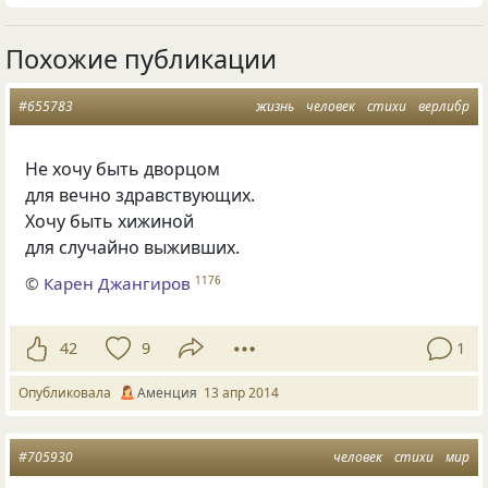
Похожие публикации
#655783
жизнь
человек
стихи
верлибр
Не хочу быть дворцом
для вечно здравствующих.
Хочу быть хижиной
для случайно выживших.
©
Карен Джангиров
1176
42
9
1
Опубликовала
Аменция
13 апр 2014
#705930
человек
стихи
мир