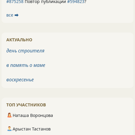
#875258
Повтор публикации
#594823
?
все ⮕
АКТУАЛЬНО
день строителя
в память о маме
воскресенье
ТОП УЧАСТНИКОВ
Наташа Воронцова
Арыстан Тастанов