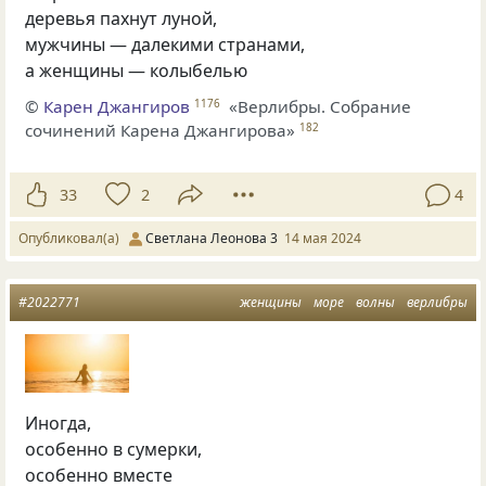
деревья пахнут луной,
мужчины — далекими странами,
а женщины — колыбелью
©
Карен Джангиров
«Верлибры. Собрание
1176
сочинений Карена Джангирова»
182
33
2
4
Опубликовал(а)
Светлана Леонова 3
14 мая 2024
#2022771
женщины
море
волны
верлибры
Иногда,
особенно в сумерки,
особенно вместе