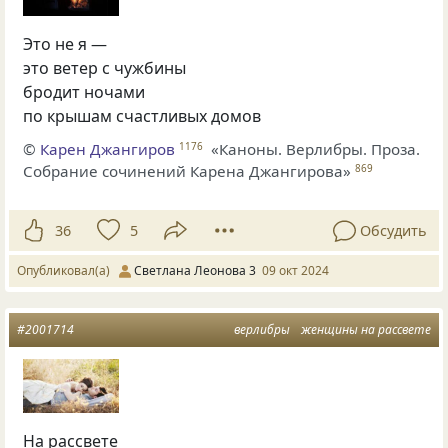
Это не я —
это ветер с чужбины
бродит ночами
по крышам счастливых домов
©
Карен Джангиров
«Каноны. Верлибры. Проза.
1176
Собрание сочинений Карена Джангирова»
869
36
5
Обсудить
Опубликовал(а)
Светлана Леонова 3
09 окт 2024
#2001714
верлибры
женщины на рассвете
На рассвете