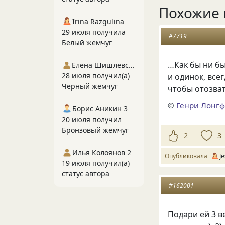
Похожие 
Irina Razgulina
29 июля получила
#7719
Белый жемчуг
…Как бы ни бы
Елена Шишлевская
28 июля получил(а)
и одинок, все
Черный жемчуг
чтобы отозват
©
Генри Лонг
Борис Аникин 3
20 июля получил
Бронзовый жемчуг
2
3
Илья Колоянов 2
Опубликовала
J
19 июля получил(а)
статус автора
#162001
Подари ей 3 в