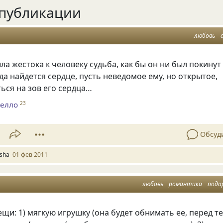
публикации
любовь
ла жестока к человеку судьба, как бы он ни был покинут
гда найдется сердце, пусть неведомое ему, но открытое,
ься на зов его сердца…
фелло
23
Обсуд
esha
01 фев 2011
любовь
романтика
пода
ещи: 1) мягкую игрушку
(
она будет обнимать ее, перед т