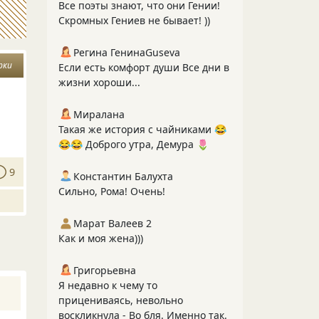
Все поэты знают, что они Гении!
Скромных Гениев не бывает! ))
Регина ГенинаGuseva
рки
Если есть комфорт души Все дни в
жизни хороши...
Миралана
Такая же история с чайниками 😂
😂😂 Доброго утра, Демура 🌷
9
Константин Балухта
Сильно, Рома! Очень!
Марат Валеев 2
Как и моя жена)))
Григорьевна
Я недавно к чему то
прицениваясь, невольно
воскликнула - Во бля. Именно так.