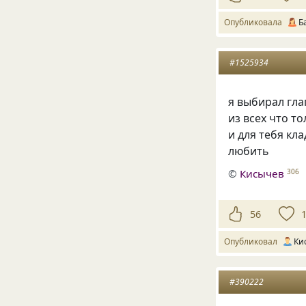
Опубликовала
Б
#1525934
я выбирал гла
из всех что т
и для тебя кла
любить
©
Кисычев
306
56
Опубликовал
Ки
#390222