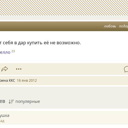
любовь
пода
 себя в дар купить её не возможно.
фелло
23
рина ККС
16 янв 2012
ев
популярные
ушка
зад