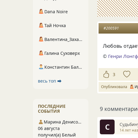
Dana Noire
Тай Ночка
#200591
Валентина_Захарова
Любовь отдает
Галина Суховерх
©
Генри Лонг
Константин Балухта
3
весь топ ⮕
Опубликовала
И
ПОСЛЕДНИЕ
9 комментари
СОБЫТИЯ
Марина Денисова 5
Судьбин
С
06 августа
14 лет на
получил(а) Белый