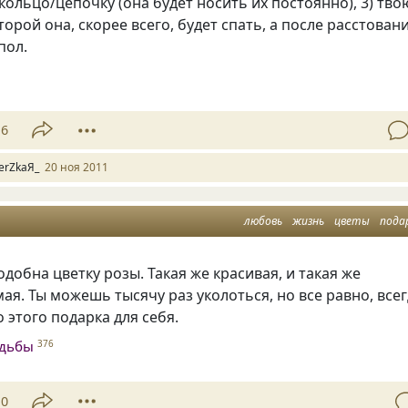
) кольцо/цепочку
(
она будет носить их постоянно), 3) тво
торой она, скорее всего, будет спать, а после расстован
пол.
16
erZkaЯ_
20 ноя 2011
любовь
жизнь
цветы
пода
обна цветку розы. Такая же красивая, и такая же
ая. Ты можешь тысячу раз уколоться, но все равно, все
этого подарка для себя.
удьбы
376
10