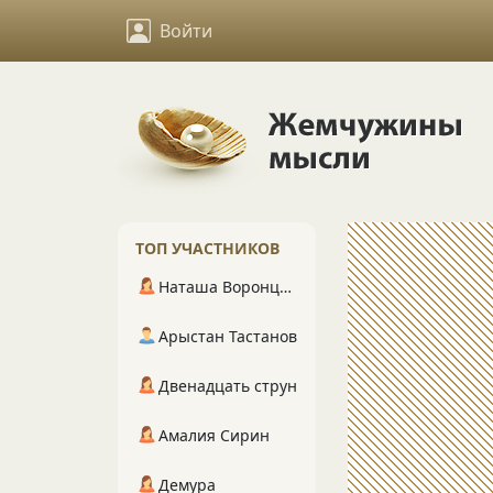
Войти
ТОП УЧАСТНИКОВ
Наташа Воронцова
Арыстан Тастанов
Двенадцать струн
Амалия Сирин
Демура