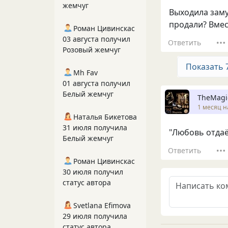
жемчуг
Выходила заму
продали? Вмест
Роман Цивинскас
03 августа получил
Ответить
Розовый жемчуг
Показать 
Mh Fav
01 августа получил
Белый жемчуг
TheMagi
1 месяц н
Наталья Бикетова
31 июля получила
"Любовь отдаё
Белый жемчуг
Ответить
Роман Цивинскас
30 июля получил
статус автора
Svetlana Efimova
29 июля получила
статус автора