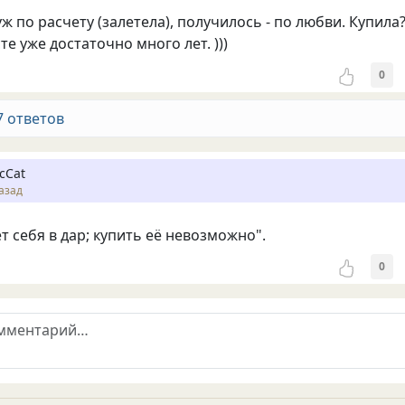
ж по расчету (залетела), получилось - по любви. Купила
е уже достаточно много лет. )))
0
7 ответов
cCat
азад
т себя в дар; купить её невозможно".
0