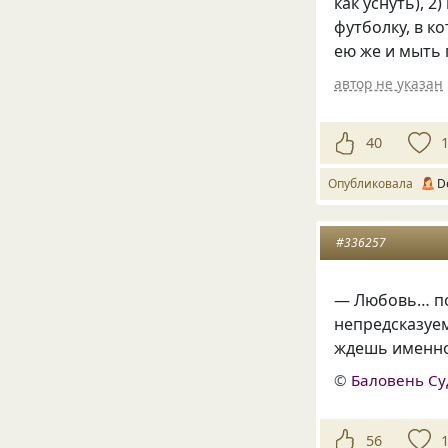
как уснуть), 2
футболку, в ко
ею же и мыть 
автор не указан
40
Опубликовала
D
#336257
— Любовь… под
непредсказуем
ждешь именно 
©
Баловень С
56