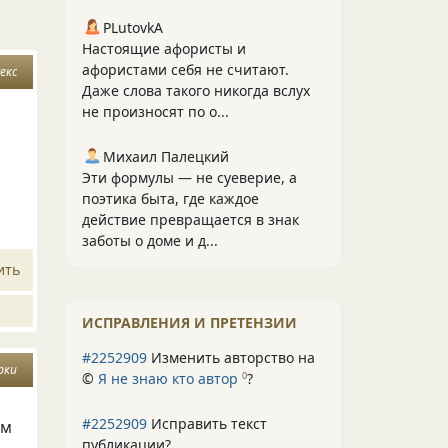
PLutоvkА
Настоящие афористы и
афористами себя не считают.
секс
Даже слова такого никогда вслух
не произносят по о...
Михаил Палецкий
Эти формулы — не суеверие, а
поэтика быта, где каждое
действие превращается в знак
заботы о доме и д...
ить
ИСПРАВЛЕНИЯ И ПРЕТЕНЗИИ
#2252909
Изменить авторство на
рки
©
Я не знаю кто автор
?
0
#2252909
Исправить текст
ем
публикации?