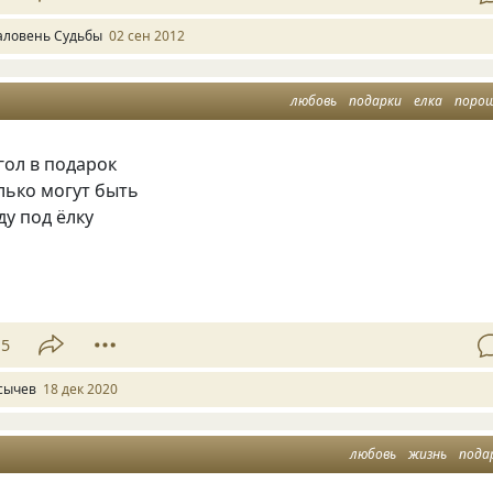
аловень Судьбы
02 сен 2012
любовь
подарки
елка
поро
гол в подарок
олько могут быть
ду под ёлку
15
сычев
18 дек 2020
любовь
жизнь
пода