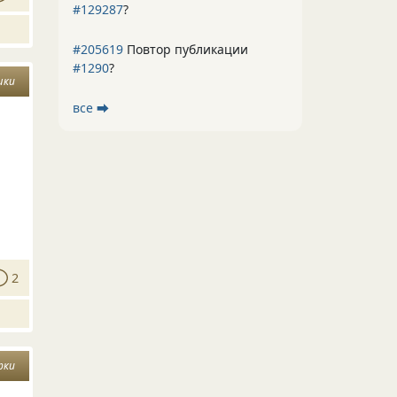
#129287
?
#205619
Повтор публикации
#1290
?
шки
все ⮕
2
рки