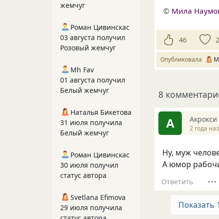
жемчуг
©
Мила Наумо
Роман Цивинскас
03 августа получил
46
Розовый жемчуг
Опубликовала
М
Mh Fav
01 августа получил
Белый жемчуг
8 комментари
Наталья Бикетова
Акрокси
А
31 июля получила
2 года на
Белый жемчуг
Ну, муж челов
Роман Цивинскас
А юмор рабочи
30 июля получил
статус автора
Ответить
Svetlana Efimova
Показать 
29 июля получила
статус автора