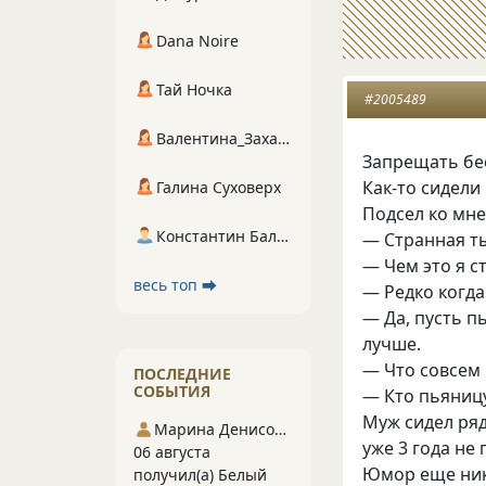
Dana Noire
Тай Ночка
#2005489
Валентина_Захарова
Запрещать бе
Как-то сидели
Галина Суховерх
Подсел ко мне
Константин Балухта
— Странная ты
— Чем это я с
весь топ ⮕
— Редко когда
— Да, пусть п
лучше.
— Что совсем 
ПОСЛЕДНИЕ
СОБЫТИЯ
— Кто пьяницу
Муж сидел ряд
Марина Денисова 5
уже 3 года не
06 августа
Юмор еще ник
получил(а) Белый