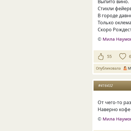
Выпито вино.
Стихли фейер
В городе давн
Только оклем
Скоро Рождес
©
Мила Наумо
55
Опубликовала
М
#416432
От чего-то ра
Наверно кофе 
©
Мила Наумо