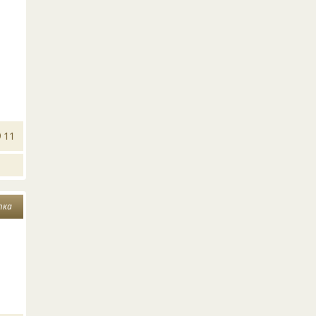
11
тка