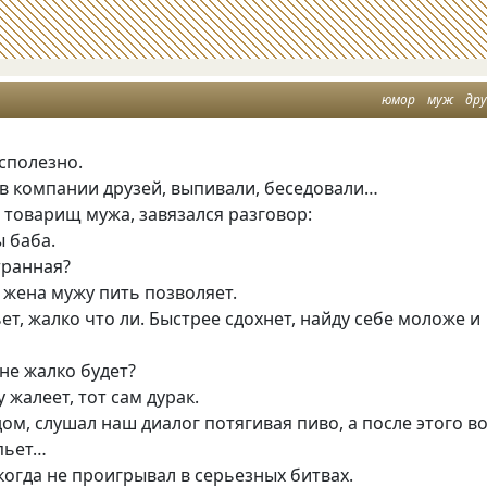
юмор
муж
дру
сполезно.
 в компании друзей, выпивали, беседовали…
 товарищ мужа, завязался разговор:
 баба.
транная?
 жена мужу пить позволяет.
ьет, жалко что ли. Быстрее сдохнет, найду себе моложе и
не жалко будет?
 жалеет, тот сам дурак.
ом, слушал наш диалог потягивая пиво, а после этого в
 пьет…
огда не проигрывал в серьезных битвах.