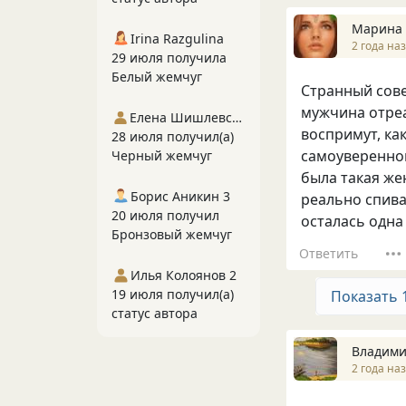
Марина 
Irina Razgulina
2 года на
29 июля получила
Белый жемчуг
Странный сове
мужчина отреаг
Елена Шишлевская
воспримут, ка
28 июля получил(а)
самоуверенной
Черный жемчуг
была такая же
Борис Аникин 3
реально спива
20 июля получил
осталась одна 
Бронзовый жемчуг
Ответить
Илья Колоянов 2
19 июля получил(а)
Показать 
статус автора
Владими
2 года на