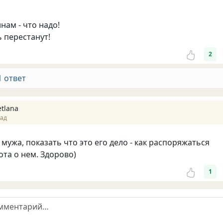
нам - что надо!
 перестанут!
2
1 ответ
etlana
зад
мужа, показать что это его дело - как распоряжаться
ота о нем. Здорово)
1