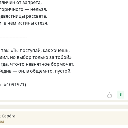
тличен от запрета,
егоричного — нельзя.
едвестницы рассвета,
, в чём истины стезя.
-------------------
 так: «Ты поступай, как хочешь,
дил, но выбор только за тобой».
огда, что-то невнятное бормочет,
бедив — он, в общем-то, пустой.
т: #1091971)
3
 Серёга
зад