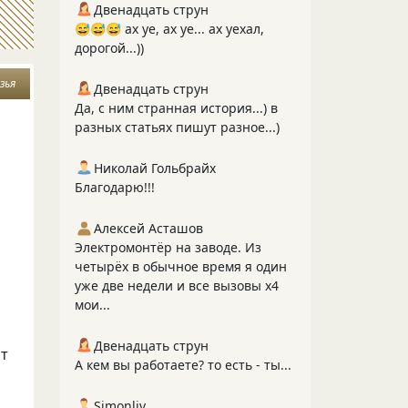
Двенадцать струн
😅😅😅 ах уе, ах уе... ах уехал,
дорогой...))
зья
Двенадцать струн
Да, с ним странная история...) в
разных статьях пишут разное...)
Николай Гольбрайх
Благодарю!!!
Алексей Асташов
Электромонтёр на заводе. Из
четырёх в обычное время я один
уже две недели и все вызовы х4
мои...
Двенадцать струн
от
А кем вы работаете? то есть - ты...
Simonliv