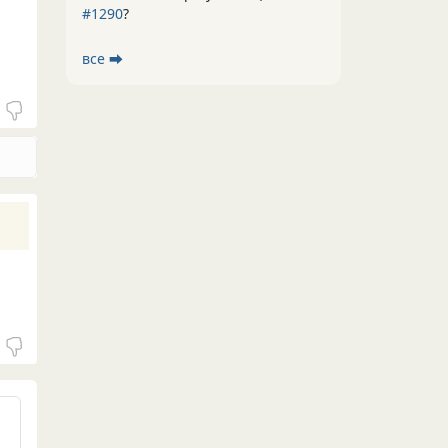
#1290
?
все ⮕