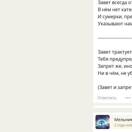
Завет всегда о
В нём нет кат
И сумерки, пр
Указывают нам
-----------------------
Завет трактует
Тебя предупре
Запрет же, ин
Ни в чём, не у
(Завет и запре
Ответить
Мельник
2 года на