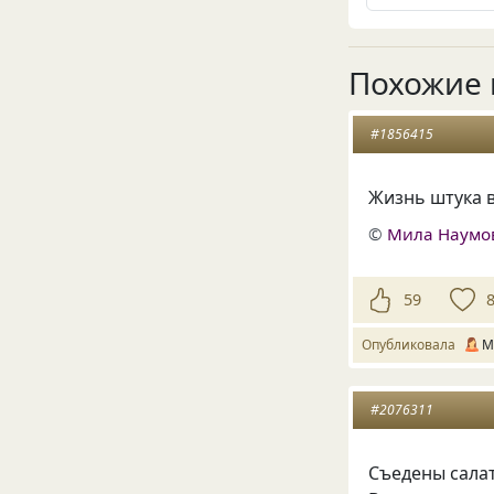
Похожие 
#1856415
Жизнь штука в
©
Мила Наумо
59
Опубликовала
М
#2076311
Съедены сала