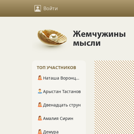
Войти
ТОП УЧАСТНИКОВ
Наташа Воронцова
Арыстан Тастанов
Двенадцать струн
Амалия Сирин
Демура