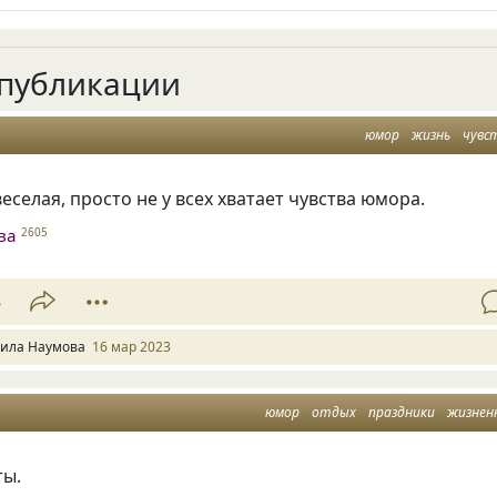
публикации
юмор
жизнь
чувс
еселая, просто не у всех хватает чувства юмора.
ва
2605
8
ила Наумова
16 мар 2023
юмор
отдых
праздники
жизнен
ты.