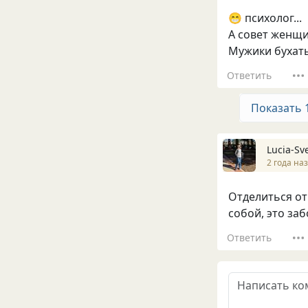
😁 психолог...
А совет женщи
Мужики бухать
Ответить
Показать 
Lucia-Sv
2 года на
Отделиться от 
собой, это заб
Ответить