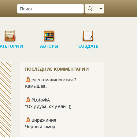
Выбрать область
АТЕГОРИИ
АВТОРЫ
СОЗДАТЬ
ПОСЛЕДНИЕ КОММЕНТАРИИ
елена малиновская 2
Камышев.
PLutоvkА
"Ох у дуба, ох у ели" ))
Вирджиния
Чёрный юмор.