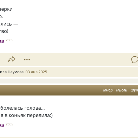
верки
о.
ались —
тво!
ва
2605
6
ила Наумова
03 янв 2025
юмор
мысли
шу
зболелась голова…
я в коньяк перелила:)
ва
2605