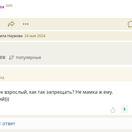
ва
2605
2
ила Наумова
24 мая 2024
ев
популярные
зад
ек взрослый, как так запрещать? Не мамка ж ему.
й)))
5
1 ответ