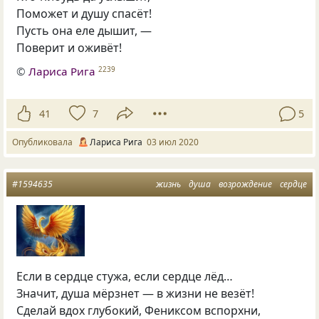
Поможет и душу спасёт!
Пусть она еле дышит, —
Поверит и оживёт!
©
Лариса Рига
2239
41
7
5
Опубликовала
Лариса Рига
03 июл 2020
#1594635
жизнь
душа
возрождение
сердце
Если в сердце стужа, если сердце лёд…
Значит, душа мёрзнет — в жизни не везёт!
Сделай вдох глубокий, Фениксом вспорхни,