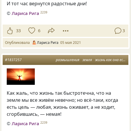
И тот час вернутся радостные дни!
©
Лариса Рига
2239
33
6
3
Опубликовала
Лариса Рига
05 мая 2021
#1837257
размышления
земля
жизнь как она есть
Как жаль, что жизнь так быстротечна, что на
земле мы все живём невечно; но всё-таки, когда
есть цель — любая, жизнь оживает, а не ходит,
сгорбившись, — немая!
©
Лариса Рига
2239