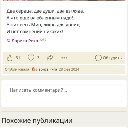
Два сердца, две души, два взгляда.
А что ещё влюбленным надо!
У них весь Мир, лишь для двоих,
И нет сомнений никаких!
©
Лариса Рига
2239
31
3
Обсудить
Опубликовала
Лариса Рига
28 фев 2024
Похожие публикации