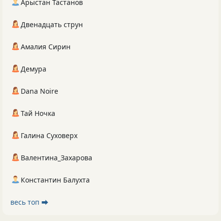
Арыстан Тастанов
Двенадцать струн
Амалия Сирин
Демура
Dana Noire
Тай Ночка
Галина Суховерх
Валентина_Захарова
Константин Балухта
весь топ ⮕