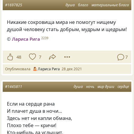
#1697825
душа
благо
материальные блага
Никакие сокровища мира не помогут нищему
душой человеку стать добрым, мудрым и щедрым!
©
Лариса Рига
2239
48
7
7
Опубликовала
Лариса Рига
28 дек 2021
#1445811
душа
ночь
мир души
сердце
Если на сердце рана
И плачет душа в ночи…
Здесь нет ни капли обмана,
Плохо тебе — кричи!
Кто-нибудь да услышит,