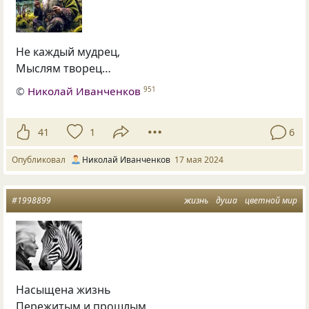
Не каждый мудрец,
Мыслям творец…
©
Николай Иванченков
951
41
1
6
Опубликовал
Николай Иванченков
17 мая 2024
#1998899
жизнь
душа
цветной мир
Насыщена жизнь
Пережитым и прошлым,