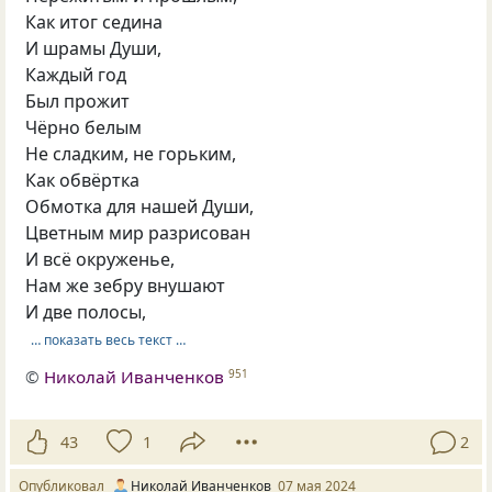
Как итог седина
И шрамы Души,
Каждый год
Был прожит
Чёрно белым
Не сладким, не горьким,
Как обвёртка
Обмотка для нашей Души,
Цветным мир разрисован
И всё окруженье,
Нам же зебру внушают
И две полосы,
… показать весь текст …
©
Николай Иванченков
951
43
1
2
Опубликовал
Николай Иванченков
07 мая 2024