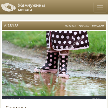
#1933195
магазин
крошка
сапожки
Сапожки