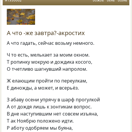
#1930002
дождь
день
осень
А что -же завтра?-акростих
А что гадать, сейчас возьму немного.
Ч то есть, мелькает за моим окном.
Т ропинку мокрую и дождика косого,
О тчетливо шагнувший напролом.
Ж елающим пройти по переулкам,
Е диножды, а может, и всерьёз.
З абаву осени упрячу в шарф прогулкой
А от дождя лишь к зонтикам вопрос.
В дне наступившим нет совсем изъяна,
Т ак Ноябрю положено идти.
Р аботу одобряем мы буяна,