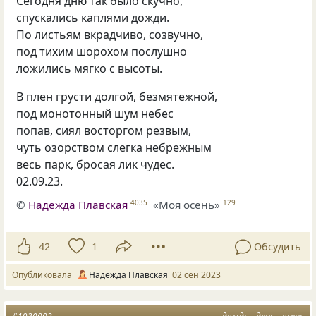
Сегодня дню так было скучно,
спускались каплями дожди.
По листьям вкрадчиво, созвучно,
под тихим шорохом послушно
ложились мягко с высоты.
В плен грусти долгой, безмятежной,
под монотонный шум небес
попав, сиял восторгом резвым,
чуть озорством слегка небрежным
весь парк, бросая лик чудес.
02.09.23
.
©
Надежда Плавская
«Моя осень»
4035
129
42
1
Обсудить
Опубликовала
Надежда Плавская
02 сен 2023