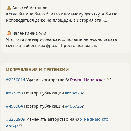
Алексей Асташов
Когда бы мне было близко к восьмому десятку, я бы мог
исповедаться даже на площади, а история эта -...
Валентина-Софи
Что.то такое нарисовалось.... Больше не нужно искать
смысла в обрывках фраз... Просто позволь д...
ИСПРАВЛЕНИЯ И ПРЕТЕНЗИИ
#2250814
Удалить авторство ©
Роман Цивинскас
?
44
#875258
Повтор публикации
#594823
?
#496984
Повтор публикации
#155726
?
#2252909
Изменить авторство на ©
Я не знаю кто
автор
?
0