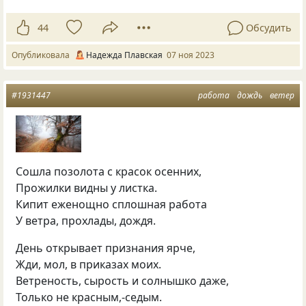
44
Обсудить
Опубликовала
Надежда Плавская
07 ноя 2023
#1931447
работа
дождь
ветер
Сошла позолота с красок осенних,
Прожилки видны у листка.
Кипит еженощно сплошная работа
У ветра, прохлады, дождя.
День открывает признания ярче,
Жди, мол, в приказах моих.
Ветреность, сырость и солнышко даже,
Только не красным,-седым.