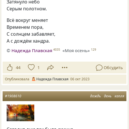
Затянуло небо
Серым полотном.
Всё вокруг меняет
Временем пора,
С солнцем забавляет,
А с дождём хандра.
©
Надежда Плавская
«Моя осень»
4035
129
44
1
Обсудить
Опубликовала
Надежда Плавская
06 окт 2023
#1908610
дождь
день
капля