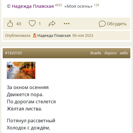
©
Надежда Плавская
«Моя осень»
4035
129
43
1
Обсудить
Опубликовала
Надежда Плавская
06 ноя 2023
#1920105
дождь
дороги
небо
За окном осенняя
Движется пора.
По дорогам стелется
Жёлтая листва.
Потянул рассветный
Холодок с дождём,