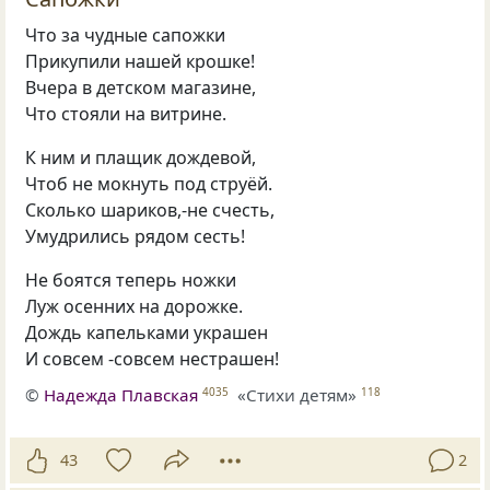
Что за чудные сапожки
Прикупили нашей крошке!
Вчера в детском магазине,
Что стояли на витрине.
К ним и плащик дождевой,
Чтоб не мокнуть под струёй.
Сколько шариков,-не счесть,
Умудрились рядом сесть!
Не боятся теперь ножки
Луж осенних на дорожке.
Дождь капельками украшен
И совсем -совсем нестрашен!
©
Надежда Плавская
«Стихи детям»
4035
118
43
2