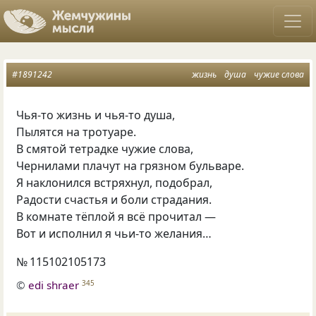
#1891242
жизнь
душа
чужие слова
Чья-то жизнь и чья-то душа,
Пылятся на тротуаре.
В смятой тетрадке чужие слова,
Чернилами плачут на грязном бульваре.
Я наклонился встряхнул, подобрал,
Радости счастья и боли страдания.
В комнате тёплой я всё прочитал —
Вот и исполнил я чьи-то желания…
№ 115102105173
©
edi shraer
345