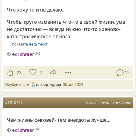
Что хочу то и не делаю…
Чтобы круто изменить что-то в своей жизни, ума
не достаточно — всегда нужно что-то хреново-
катастрофическое от Бога…
… показать весь текст …
©
edi shraer
345
23
2
15
Опубликовал
шраер эдуард
08 авг 2023
#1918176
жизнь
тема
анекдоты
Чем жизнь фиговей- тем анекдоты лучше…
©
edi shraer
345