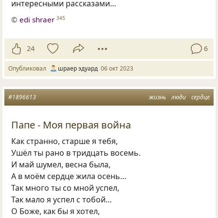
интересными рассказами…
©
edi shraer
345
24
6
Опубликовал
шраер эдуард
06 окт 2023
#1896613
жизнь
люди
сердце
Папе - Моя первая война
Как странно, старше я тебя,
Ушёл ты рано в тридцать восемь.
И май шумел, весна была,
А в моём сердце жила осень…
Так много ты со мной успел,
Так мало я успел с тобой…
О Боже, как бы я хотел,