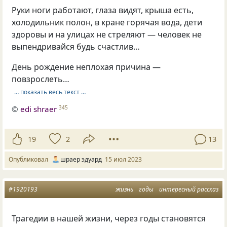
Руки ноги работают, глаза видят, крыша есть,
холодильник полон, в кране горячая вода, дети
здоровы и на улицах не стреляют — человек не
выпендривайся будь счастлив…
День рождение неплохая причина —
повзрослеть…
… показать весь текст …
©
edi shraer
345
19
2
13
Опубликовал
шраер эдуард
15 июл 2023
#1920193
жизнь
годы
интересный рассказ
Трагедии в нашей жизни, через годы становятся