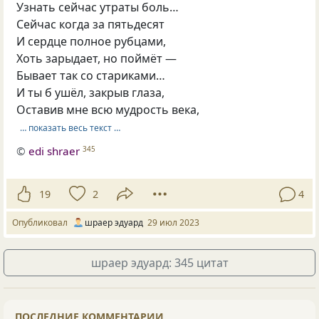
Узнать сейчас утраты боль…
Сейчас когда за пятьдесят
И сердце полное рубцами,
Хоть зарыдает, но поймёт —
Бывает так со стариками…
И ты б ушёл, закрыв глаза,
Оставив мне всю мудрость века,
… показать весь текст …
©
edi shraer
345
19
2
4
Опубликовал
шраер эдуард
29 июл 2023
шраер эдуард: 345 цитат
ПОСЛЕДНИЕ КОММЕНТАРИИ