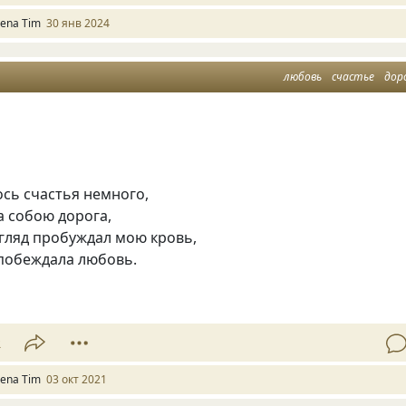
lena Tim
30 янв 2024
любовь
счастье
дор
сь счастья немного,
а собою дорога,
гляд пробуждал мою кровь,
 побеждала любовь.
2
lena Tim
03 окт 2021