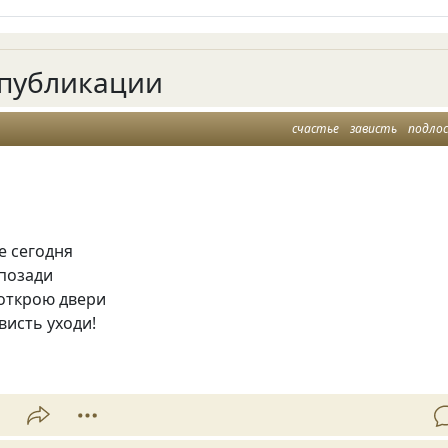
публикации
счастье
зависть
подло
е сегодня
 позади
 открою двери
висть уходи!
1