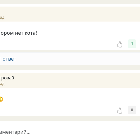
зад
тором нет кота!
1
1 ответ
трова0
зад
😳
0