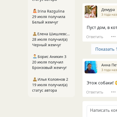
Демура
Irina Razgulina
3 года на
29 июля получила
Белый жемчуг
Пуст дом, в ко
Елена Шишлевская
Ответить
28 июля получил(а)
Черный жемчуг
Показать 
Борис Аникин 3
20 июля получил
Анна Пе
Бронзовый жемчуг
3 года на
Илья Колоянов 2
Этож собаки! 
19 июля получил(а)
статус автора
Ответить