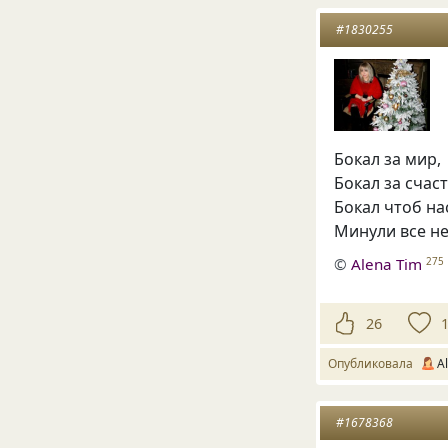
#1830255
Бокал за мир,
Бокал за счас
Бокал чтоб на
Минули все не
©
Alena Tim
275
26
Опубликовала
A
#1678368