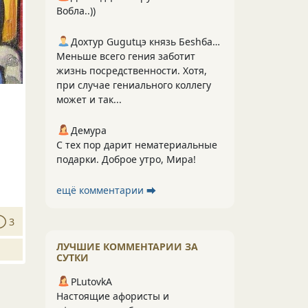
Вобла..))
Дохтур Gugutцэ князь Беshбармакоff
Меньше всего гения заботит
жизнь посредственности. Хотя,
при случае гениального коллегу
может и так...
Демура
С тех пор дарит нематериальные
подарки. Доброе утро, Мира!
ещё комментарии ⮕
3
ЛУЧШИЕ КОММЕНТАРИИ ЗА
СУТКИ
PLutоvkА
Настоящие афористы и