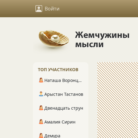
Войти
ТОП УЧАСТНИКОВ
Наташа Воронцова
Арыстан Тастанов
Двенадцать струн
Амалия Сирин
Демура