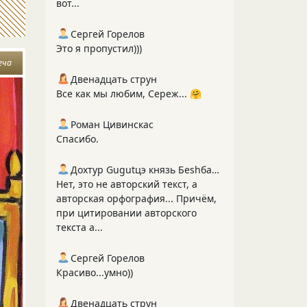
вот...
Сергей Горелов
Это я пропустил)))
еча
Двенадцать струн
Все как мы любим, Сереж... 🤗
Роман Цивинскас
Спасибо.
Дохтур Gugutцэ князь Беshбармакоff
Нет, это не авторский текст, а
авторская орфография... Причём,
при цитировании авторского
текста а...
Сергей Горелов
Красиво...умно))
Двенадцать струн