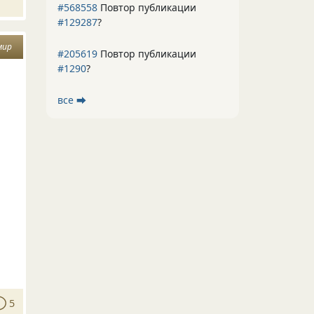
#568558
Повтор публикации
#129287
?
мир
#205619
Повтор публикации
#1290
?
все ⮕
5