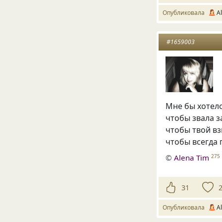
Опубликовала
A
#1659003
Мне бы хотело
чтобы звала з
чтобы твой вз
чтобы всегда
©
Alena Tim
275
31
Опубликовала
A