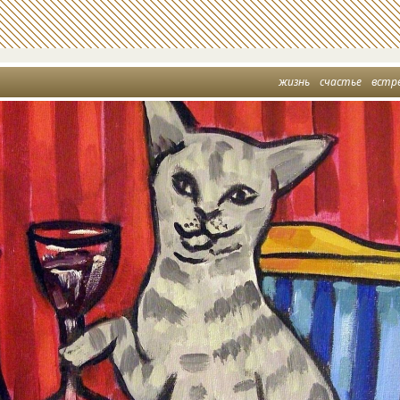
жизнь
счастье
встр