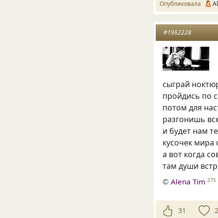
Опубликовала
A
#1962228
сыграй ноктю
пройдись по 
потом для на
разгонишь вс
и будет нам т
кусочек мира
а вот когда с
там души встр
©
Alena Tim
275
31