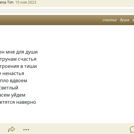
lena Tim
10 ноя 2023
счастье
душа
рн мне для души
струнам счастья
строения в тиши
е ненастья
епло вдвоем
 светлый
овсем уйдем
етятся наверно
2