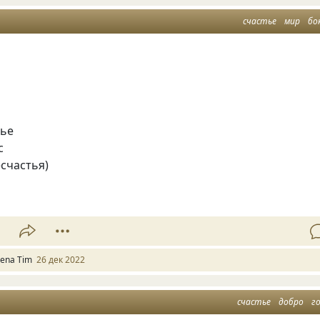
счастье
мир
бо
тье
с
счаcтья)
1
lena Tim
26 дек 2022
счастье
добро
г