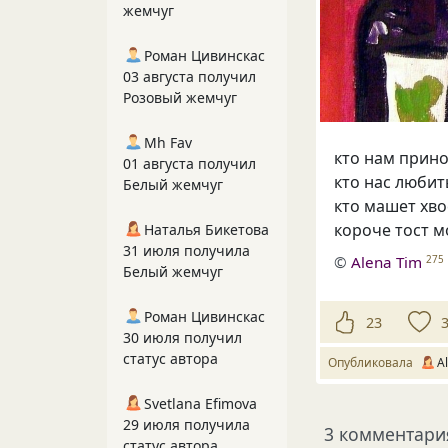
жемчуг
Роман Цивинскас
03 августа получил
Розовый жемчуг
Mh Fav
кто нам прино
01 августа получил
кто нас любит
Белый жемчуг
кто машет хво
короче тост м
Наталья Бикетова
31 июля получила
©
Alena Tim
275
Белый жемчуг
Роман Цивинскас
23
30 июля получил
статус автора
Опубликовала
A
Svetlana Efimova
29 июля получила
3 комментари
статус автора