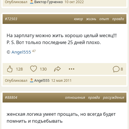
Опубликовал
Виктор Гурченко
10 окт 2022
#72503
юмор
жизнь
опыт
правда
На зарплату можно жить хорошо целый месяц!!!
P. S.
Вот только последние 25 дней плохо.
©
Аngel555
47
128
130
8
Опубликовал
Аngel555
12 мая 2011
#88804
отношения
правда
рассуждения
женская логика умеет прощать, но всегда будет
помнить и подъебывать