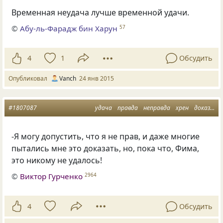
Временная неудача лучше временной удачи.
©
Абу-ль-Фарадж бин Харун
57
4
1
Обсудить
Опубликовал
Vanch
24 янв 2015
#1807087
удача
правда
неправда
хрен
доказать
-Я могу допустить, что я не прав, и даже многие
пытались мне это доказать, но, пока что, Фима,
это никому не удалось!
©
Виктор Гурченко
2964
4
Обсудить