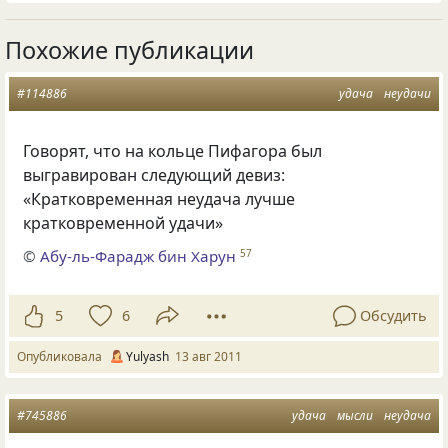
Похожие публикации
#114886
удача
неудачи
Говорят, что на кольце Пифагора был
выгравирован следующий девиз:
«Кратковременная неудача лучше
кратковременной удачи»
©
Абу-ль-Фарадж бин Харун
57
5
6
Обсудить
Опубликовала
Yulyash
13 авг 2011
#745886
удача
мысли
неудача