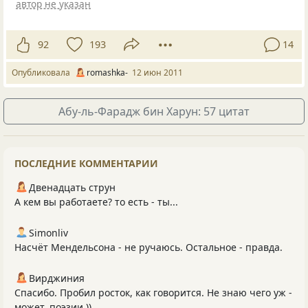
автор не указан
92
193
14
Опубликовала
romashka-
12 июн 2011
Абу-ль-Фарадж бин Харун: 57 цитат
ПОСЛЕДНИЕ КОММЕНТАРИИ
Двенадцать струн
А кем вы работаете? то есть - ты...
Simonliv
Насчёт Мендельсона - не ручаюсь. Остальное - правда.
Вирджиния
Спасибо. Пробил росток, как говорится. Не знаю чего уж -
может, поэзии.))