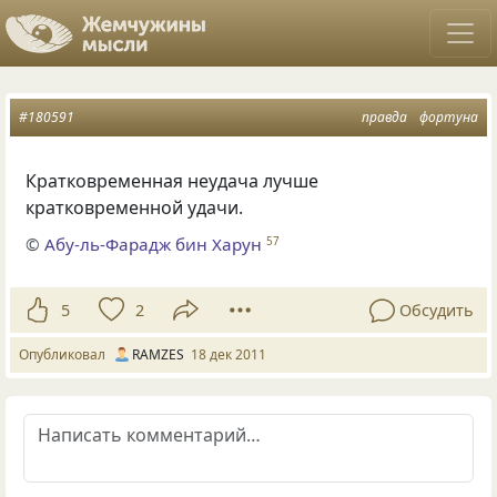
#180591
правда
фортуна
Кратковременная неудача лучше
кратковременной удачи.
©
Абу-ль-Фарадж бин Харун
57
5
2
Обсудить
Опубликовал
RAMZES
18 дек 2011