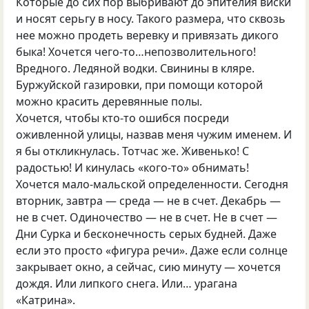
Которые до сих пор выбривают до эпителия виски
и носят серьгу в носу. Такого размера, что сквозь
нее можно продеть веревку и привязать дикого
быка! Хочется чего-то…непозволительного!
Вредного. Ледяной водки. Свинины в кляре.
Буржуйской газировки, при помощи которой
можно красить деревянные полы.
Хочется, чтобы кто-то ошибся посреди
оживленной улицы, назвав меня чужим именем. И
я бы откликнулась. Тотчас же. Живенько! С
радостью! И кинулась «кого-то» обнимать!
Хочется мало-мальской определенности. Сегодня
вторник, завтра — среда — не в счет. Декабрь —
не в счет. Одиночество — не в счет. Не в счет —
Дни Сурка и бесконечность серых будней. Даже
если это просто «фигура речи». Даже если солнце
закрывает окно, а сейчас, сию минуту — хочется
дождя. Или липкого снега. Или… урагана
«Катрина».