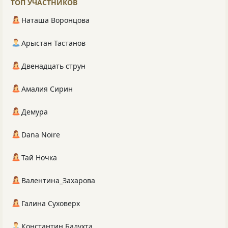
ТОП УЧАСТНИКОВ
Наташа Воронцова
Арыстан Тастанов
Двенадцать струн
Амалия Сирин
Демура
Dana Noire
Тай Ночка
Валентина_Захарова
Галина Суховерх
Константин Балухта