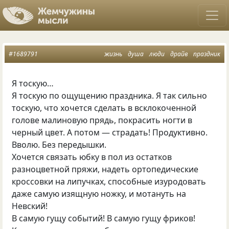
#1689791
жизнь
душа
люди
драйв
праздник
Я тоскую…
Я тоскую по ощущению праздника. Я так сильно
тоскую, что хочется сделать в всклокоченной
голове малиновую прядь, покрасить ногти в
черный цвет. А потом — страдать! Продуктивно.
Вволю. Без передышки.
Хочется связать юбку в пол из остатков
разноцветной пряжи, надеть ортопедические
кроссовки на липучках, способные изуродовать
даже самую изящную ножку, и мотануть на
Невский!
В самую гущу событий! В самую гущу фриков!