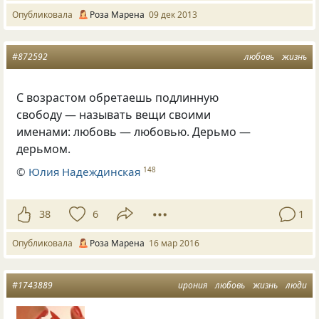
Опубликовала
Роза Марена
09 дек 2013
#872592
любовь
жизнь
С возрастом обретаешь подлинную
свободу — называть вещи своими
именами: любовь — любовью. Дерьмо —
дерьмом.
©
Юлия Надеждинская
148
38
6
1
Опубликовала
Роза Марена
16 мар 2016
#1743889
ирония
любовь
жизнь
люди