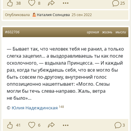
38
8
25
Опубликовала
Наталия Солнцева
25 сен 2022
#602706
ирония
жизнь
мысли
— Бывает так, что человек тебя не ранил, а только
слегка зацепил… а выздоравливаешь ты как после
осколочного, — вздыхала Принцесса. — И каждый
раз, когда ты убеждаешь себя, что все могло бы
быть совсем по-другому, внутренний голос
оппозиционно нашептывает: «Могло. Слезы
могли бы течь слева-направо. Жаль, ветра
не было»…
©
Юлия Надеждинская
148
41
6
3