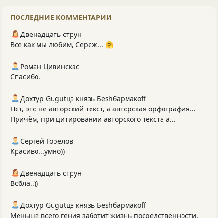
ПОСЛЕДНИЕ КОММЕНТАРИИ
Двенадцать струн
Все как мы любим, Сереж... 🤗
Роман Цивинскас
Спасибо.
Дохтур Gugutцэ князь Беshбармакоff
Нет, это не авторский текст, а авторская орфография...
Причём, при цитировании авторского текста а...
Сергей Горелов
Красиво...умно))
Двенадцать струн
Вобла..))
Дохтур Gugutцэ князь Беshбармакоff
Меньше всего гения заботит жизнь посредственности.