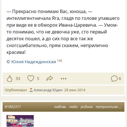
— Прекрасно понимаю Вас, юноша, —
интеллигентничала Яга, гладя по голове упавшего
при виде ее в обморок Ивана-Царевича. — Умом-
то понимаю, что не девочка уже, сто первый
десяток пошел, а до сих пор все так же
сногсшибательно, прям скажем, неприлично
красива!
©
Юлия Надеждинская
148
33
5
6
Опубликовал
Александр Юдин
28 июн 2014
#1802311
любовь
люди
родина
патриотизм
лен