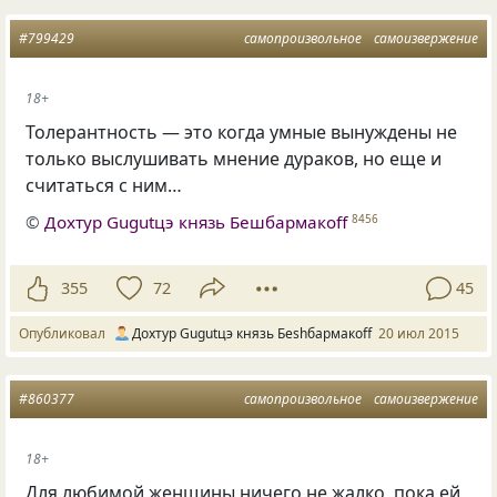
#799429
самопроизвольное
самоизвержение
18+
Толерантность — это когда умные вынуждены не
только выслушивать мнение дураков, но еще и
считаться с ним…
©
Дохтур Gugutцэ князь Бешбармакоff
8456
355
72
45
Опубликовал
Дохтур Gugutцэ князь Беshбармакоff
20 июл 2015
#860377
самопроизвольное
самоизвержение
18+
Для любимой женщины ничего не жалко, пока ей