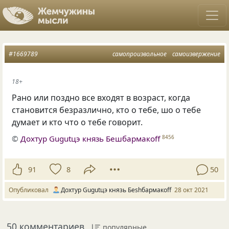
#1669789
самопроизвольное
самоизвержение
18+
Рано или поздно все входят в возраст, когда
становится безразлично, кто о тебе, шо о тебе
думает и кто что о тебе говорит.
©
Дохтур Gugutцэ князь Бешбармакоff
8456
91
8
50
Опубликовал
Дохтур Gugutцэ князь Беshбармакоff
28 окт 2021
50 комментариев
популярные