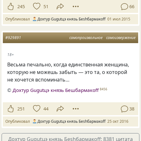
245
51
66
Опубликовал
Дохтур Gugutцэ князь Беshбармакоff
01 июл 2015
#929891
самопроизвольное
самоизвержение
18+
Весьма печально, когда единственная женщина,
которую не можешь забыть — это та, о которой
не хочется вспоминать…
©
Дохтур Gugutцэ князь Бешбармакоff
8456
251
44
38
Опубликовал
Дохтур Gugutцэ князь Беshбармакоff
25 окт 2016
Дохтур Gugutцэ князь Беshбармакоff: 8381 цитата