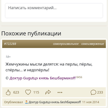
Похожие публикации
#722288
самопроизвольное
самоизвержение
18+
Жемчужины мысли делятся: на перлы, пёрлы,
спёрлы… и недопёрлы!
©
Дохтур Gugutцэ князь Бешбармакоff
8456
623
115
233
Опубликовал
Дохтур Gugutцэ князь Беshбармакоff
11 ноя 2014