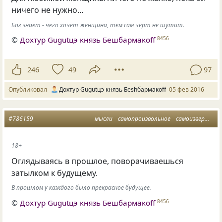
ничего не нужно…
Бог знает - чего хочет женщина, тем сам чёрт не шутит.
©
Дохтур Gugutцэ князь Бешбармакоff
8456
246
49
97
Опубликовал
Дохтур Gugutцэ князь Беshбармакоff
05 фев 2016
#786159
мысли
самопроизвольное
самоизвержение
18+
Оглядываясь в прошлое, поворачиваешься
затылком к будущему.
В прошлом у каждого было прекрасное будущее.
©
Дохтур Gugutцэ князь Бешбармакоff
8456