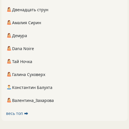
Двенадцать струн
Амалия Сирин
Демура
Dana Noire
Тай Ночка
Галина Суховерх
Константин Балухта
Валентина_Захарова
весь топ ⮕