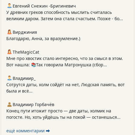
Евгений Снежин -Бригиневич
У древних греков способность мыслить считалась
великим даром. Затем она стала счастьем. Позже - бо...
Вирджиния
Благодарю, Анна, за вразумление.)
TheMagicCat
Мне про хвостик стало интересно, что за смысл в этом.
Вот нашла: 📚Так говорила Матронушка (сбор...
Владимир_
Сотрутся даты, холм сойдёт на нет, Людская память, вот
была и всё...
Владимир Горбачёв
Конец пути итожит просто — две даты, холмик на
погосте. Но, хоть уйдёшь ты на покой — останешься...
ещё комментарии ⮕