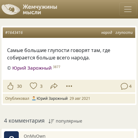
#1643416
народ
глупости
Самые большие глупости говорят там, где
собирается больше всего народа.
©
Юрий Зарожный
3877
30
3
4
Опубликовал
Юрий Зарожный
29 авг 2021
4 комментария
популярные
OnMyOwn