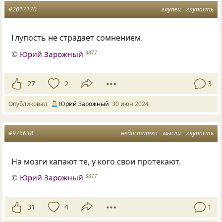
#2017170
глупец
глупость
Глупость не страдает сомнением.
©
Юрий Зарожный
3877
27
2
3
Опубликовал
Юрий Зарожный
30 июн 2024
#976638
недостатки
мысли
глупость
На мозги капают те, у кого свои протекают.
©
Юрий Зарожный
3877
31
4
1