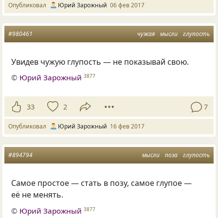
Опубликовал
Юрий Зарожный
06 фев 2017
#980461
чужая
мысли
глупость
Увидев чужую глупость — не показывай свою.
©
Юрий Зарожный
3877
33
2
7
Опубликовал
Юрий Зарожный
16 фев 2017
#894794
мысли
поза
глупость
Самое простое — стать в позу, самое глупое —
её не менять.
©
Юрий Зарожный
3877