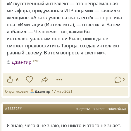
«Искусственный интеллект — это неправильная
метафора, придуманная ИТРовцами» — заявил я
женщине. «А как лучше назвать его?» — спросила
она. «Имитация (Интеллекта), — ответил я. Затем
добавил: — Человечество, каким бы
интеллектуальным оно ни было, никогда не
сможет предвосхитить Творца, создав интеллект
равный своему. В этом вопросе я скептик».
©
Джангир
1203
6
2
Опубликовал
Джангир
17 мар 2021
#1655956
вопросы
знания
собеседник
Я знаю, чего я не знаю, но никто и этого не знает.