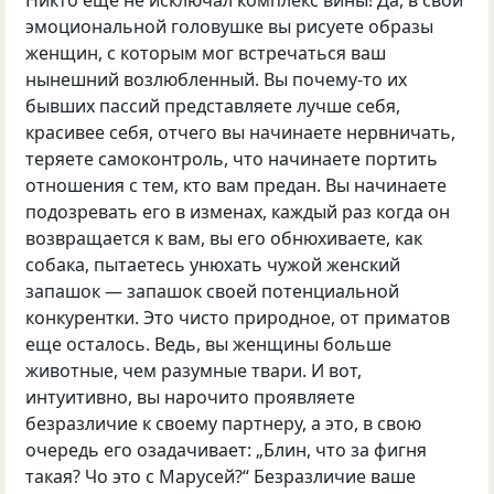
Никто еще не исключал комплекс вины! Да, в свой
эмоциональной головушке вы рисуете образы
женщин, с которым мог встречаться ваш
нынешний возлюбленный. Вы почему-то их
бывших пассий представляете лучше себя,
красивее себя, отчего вы начинаете нервничать,
теряете самоконтроль, что начинаете портить
отношения с тем, кто вам предан. Вы начинаете
подозревать его в изменах, каждый раз когда он
возвращается к вам, вы его обнюхиваете, как
собака, пытаетесь унюхать чужой женский
запашок — запашок своей потенциальной
конкурентки. Это чисто природное, от приматов
еще осталось. Ведь, вы женщины больше
животные, чем разумные твари. И вот,
интуитивно, вы нарочито проявляете
безразличие к своему партнеру, а это, в свою
очередь его озадачивает: „Блин, что за фигня
такая? Чо это с Марусей?“ Безразличие ваше