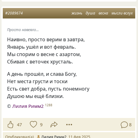
#2089674
жизнь
душа
весна
мысли вслух
Просто навеяло...
Наивно, просто верим в завтра,
Январь ушёл и вот февраль.
Мы спорим о весне с азартом,
Сбивая с веточек хрусталь.
А день прошёл, и слава Богу,
Нет места грусти и тоски
Есть свет добра, пусть понемногу
Душою мы ещё близки.
©
Лилия Римм2
1288
47
9
8
Опубликовал(а)
Лилия Римм2
11 фев 2025