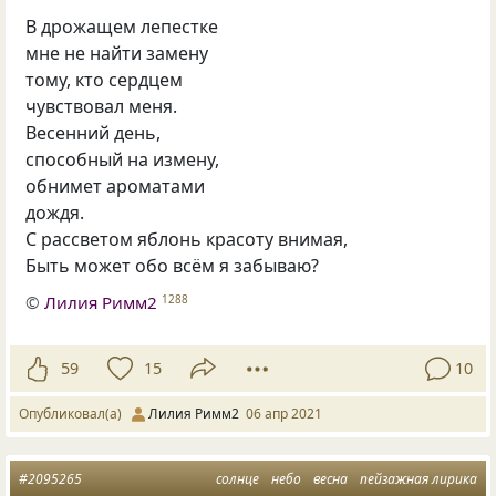
В дрожащем лепестке
мне не найти замену
тому, кто сердцем
чувствовал меня.
Весенний день,
способный на измену,
обнимет ароматами
дождя.
С рассветом яблонь красоту внимая,
Быть может обо всём я забываю?
©
Лилия Римм2
1288
59
15
10
Опубликовал(а)
Лилия Римм2
06 апр 2021
#2095265
солнце
небо
весна
пейзажная лирика