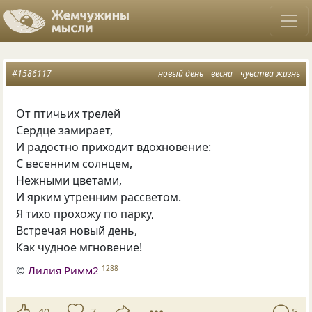
#1586117
новый день
весна
чувства жизнь
От птичьих трелей
Сердце замирает,
И радостно приходит вдохновение:
С весенним солнцем,
Нежными цветами,
И ярким утренним рассветом.
Я тихо прохожу по парку,
Встречая новый день,
Как чудное мгновение!
©
Лилия Римм2
1288
40
7
5