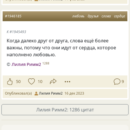
#1946185
любовь
друзья
слова
сердце
К #1945493
Когда далеко друг от друга, слова ещё более
важны, потому что они идут от сердца, которое
наполнено любовью.
©
Лилия Римм2
1288
50
10
9
Опубликовал(а)
Лилия Римм2
16 дек 2023
Лилия Римм2: 1286 цитат