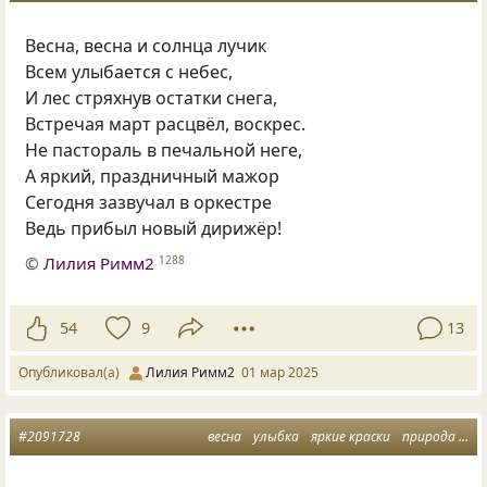
Весна, весна и солнца лучик
Всем улыбается с небес,
И лес стряхнув остатки снега,
Встречая март расцвёл, воскрес.
Не пастораль в печальной неге,
А яркий, праздничный мажор
Сегодня зазвучал в оркестре
Ведь прибыл новый дирижёр!
©
Лилия Римм2
1288
54
9
13
Опубликовал(а)
Лилия Римм2
01 мар 2025
#2091728
весна
улыбка
яркие краски
природа и настроение