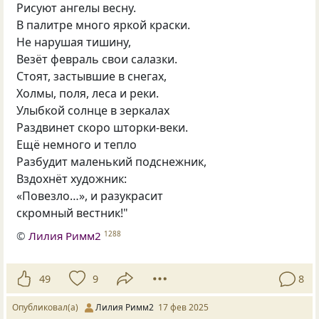
Рисуют ангелы весну.
В палитре много яркой краски.
Не нарушая тишину,
Везёт февраль свои салазки.
Стоят, застывшие в снегах,
Холмы, поля, леса и реки.
Улыбкой солнце в зеркалах
Раздвинет скоро шторки-веки.
Ещё немного и тепло
Разбудит маленький подснежник,
Вздохнёт художник:
«Повезло…», и разукрасит
скромный вестник!"
©
Лилия Римм2
1288
49
9
8
Опубликовал(а)
Лилия Римм2
17 фев 2025