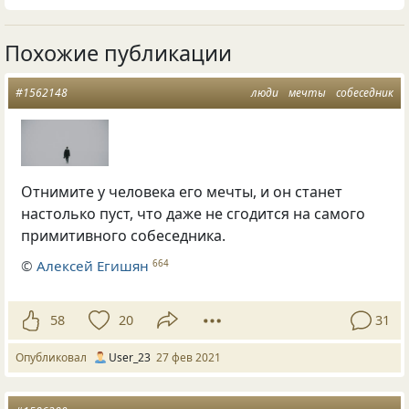
Похожие публикации
#1562148
люди
мечты
собеседник
Отнимите у человека его мечты, и он станет
настолько пуст, что даже не сгодится на самого
примитивного собеседника.
©
Алексей Егишян
664
58
20
31
Опубликовал
User_23
27 фев 2021