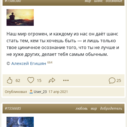
#1586380
мир
шанс
осознание
Наш мир огромен, и каждому из нас он даёт шанс
стать тем, кем ты хочешь быть — и лишь только
твое циничное осознание того, что ты не лучше и
не хуже других, делает тебя самым обычным.
©
Алексей Егишян
664
62
15
25
Опубликовал
User_23
17 апр 2021
#1556685
любовь
мир
добродетель