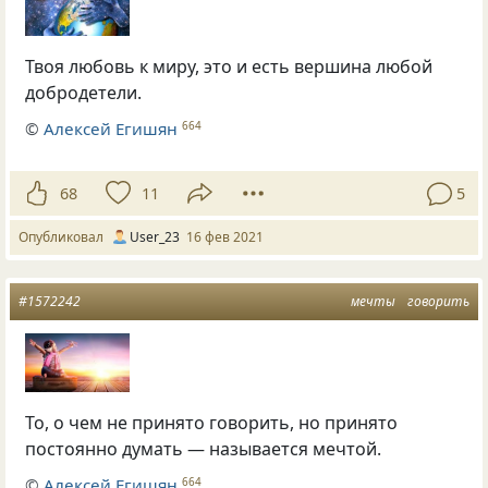
Твоя любовь к миру, это и есть вершина любой
добродетели.
©
Алексей Егишян
664
68
11
5
Опубликовал
User_23
16 фев 2021
#1572242
мечты
говорить
То, о чем не принято говорить, но принято
постоянно думать — называется мечтой.
©
Алексей Егишян
664