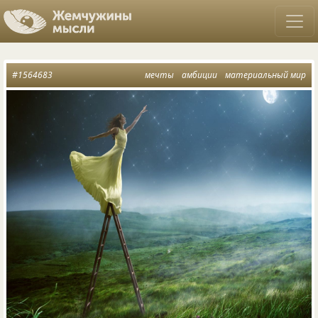
#1564683
мечты
амбиции
материальный мир