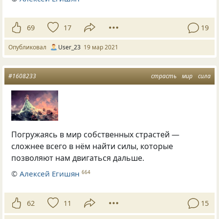
69
17
19
Опубликовал
User_23
19 мар 2021
#1608233
страсть
мир
сила
Погружаясь в мир собственных страстей —
сложнее всего в нём найти силы, которые
позволяют нам двигаться дальше.
©
Алексей Егишян
664
62
11
15