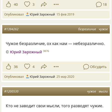
40
3
18
Опубликовал
Юрий Зарожный
15 фев 2019
#1394262
безразличие
чужое
Чужое безразличие, ох как нам — небезразлично.
©
Юрий Зарожный
3876
36
4
Обсудить
Опубликовал
Юрий Зарожный
25 мар 2020
#1200530
чужое
мысли
Кто не заводит свои мысли
,
того разводят чужие.