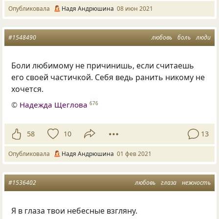
Опубликовала
Надя Андрюшина
08 июн 2021
#1548490
любовь
боль
люди
Боли любимому не причинишь, если считаешь
его своей частичкой. Себя ведь ранить никому не
хочется.
©
Надежда Щеглова
676
58
10
13
Опубликовала
Надя Андрюшина
01 фев 2021
#1536402
любовь
глаза
нежность
Я в глаза твои небесные взгляну.