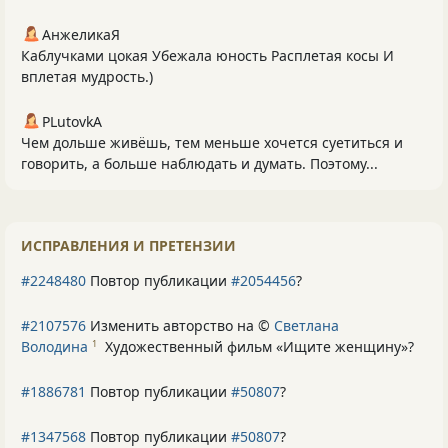
АнжеликаЯ
Каблучками цокая Убежала юность Расплетая косы И
вплетая мудрость.)
PLutоvkА
Чем дольше живёшь, тем меньше хочется суетиться и
говорить, а больше наблюдать и думать. Поэтому...
ИСПРАВЛЕНИЯ И ПРЕТЕНЗИИ
#2248480
Повтор публикации
#2054456
?
#2107576
Изменить авторство на ©
Светлана
Володина
Художественный фильм «Ищите женщину»
?
1
#1886781
Повтор публикации
#50807
?
#1347568
Повтор публикации
#50807
?