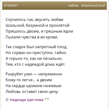
#1694561
любовь
запретный плод
Случилось так, вкусить любви
Шальной, безумной и проклятой
Пришлось двоим, и грешным ядом
Пылали чувства в их крови.
Так сладок был запретный плод,
Но сорван он преступно, тайно.
А горько-то, как ни печально,
Тем, кто с надеждой дома ждёт.
Разрубят узел — непременно
Кому-то легче… а двоим
На сердце шрамом ножевым
Любовь оставит свою цену.
©
Надежда Щеглова
676