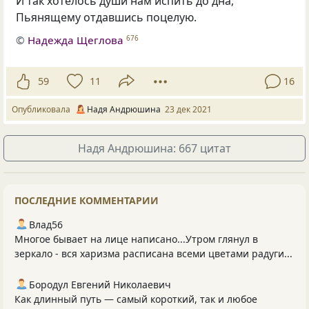
И так хотелось души нам испить до дна,
Пьянящему отдавшись поцелую.
©
Надежда Щеглова
676
59
11
16
Опубликовала
Надя Андрюшина
23 дек 2021
Надя Андрюшина: 667 цитат
ПОСЛЕДНИЕ КОММЕНТАРИИ
Влад56
Многое бывает на лице написано...Утром глянул в
зеркало - вся харизма расписана всеми цветами радуги...
Бородул Евгений Николаевич
Как длинный путь — самый короткий, так и любое