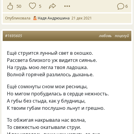
50
5
6
Опубликовала
Надя Андрюшина
21 дек 2021
#1695605
любовь
поцелуй
Ещё струится лунный свет в окошко.
Рассвета близкого уж видится сиянье.
На грудь мою легла твоя ладошка.
Волной горячей разлилось дыханье.
Ещё сомкнуты сном мои ресницы,
Но мигом пробудилась в сердце нежность.
А губы без стыда, как у блудницы,
К твоим губам послушно льнут и грешно.
То обжигая накрывала нас волна,
То свежестью окатывали струи.