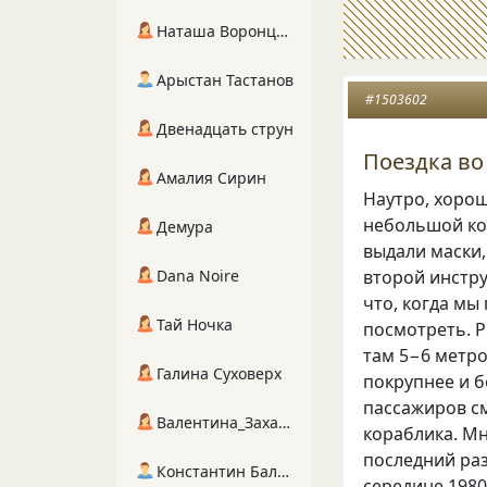
Наташа Воронцова
Арыстан Тастанов
#1503602
Двенадцать струн
Поездка во 
Амалия Сирин
Наутро, хорош
небольшой кор
Демура
выдали маски,
второй инстру
Dana Noire
что, когда мы
Тай Ночка
посмотреть. Р
там 5−6 метров
Галина Суховерх
покрупнее и б
пассажиров см
Валентина_Захарова
кораблика. Мн
последний раз
Константин Балухта
середине 1980