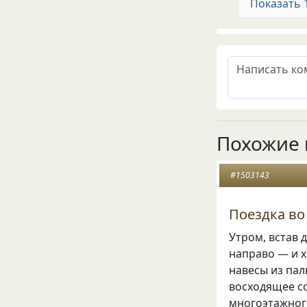
Показать 
Похожие 
#1503143
Поездка во 
Утром, встав 
направо — и х
навесы из пал
восходящее с
многоэтажного