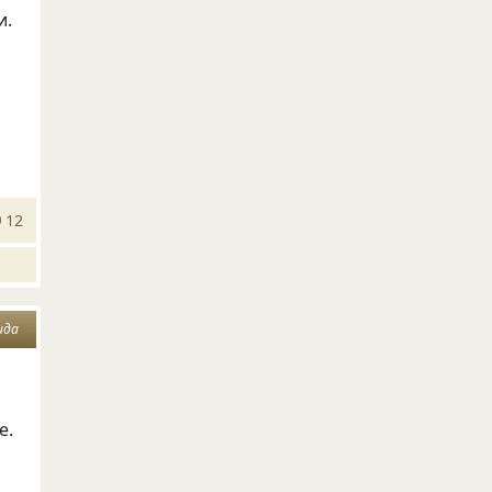
и.
12
ида
е.