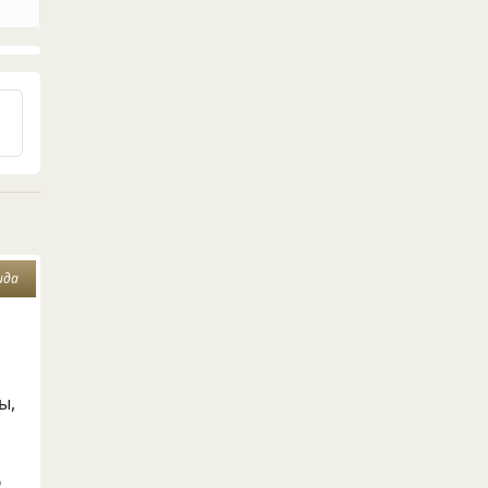
ида
ы,
ю