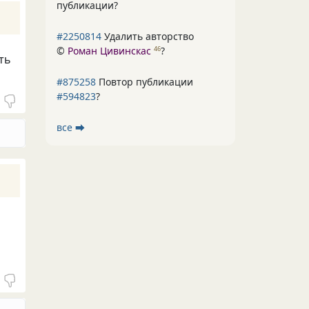
публикации?
#2250814
Удалить авторство
©
Роман Цивинскас
?
46
ть
#875258
Повтор публикации
#594823
?
все ⮕