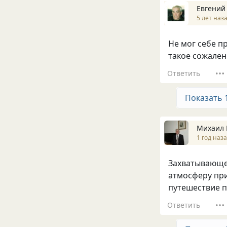
Евгений
5 лет наз
Не мог себе пр
такое сожалени
Ответить
Показать 
Михаил 
1 год наз
Захватывающе 
атмосферу при
путешествие по
Ответить