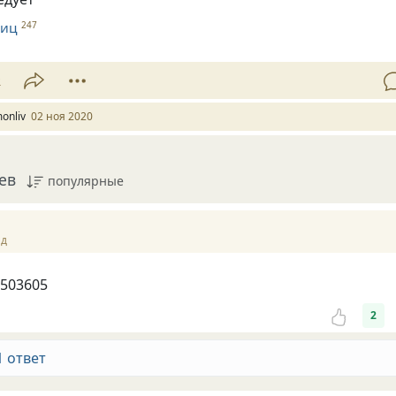
шиц
247
2
onliv
02 ноя 2020
ев
популярные
ад
1503605
2
1 ответ