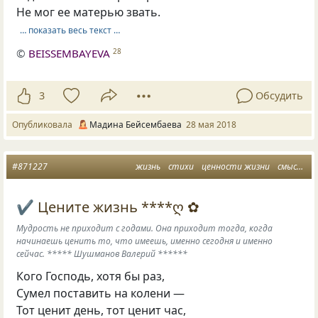
Не мог ее матерью звать.
… показать весь текст …
©
BEISSEMBAYEVA
28
3
Обсудить
Опубликовала
Мадина Бейсембаева
28 мая 2018
#871227
жизнь
стихи
ценности жизни
смысл жизни
✔ Цените жизнь ****ღ ✿
Мудрость не приходит с годами. Она приходит тогда, когда
начинаешь ценить то, что имеешь, именно сегодня и именно
сейчас. ***** Шушманов Валерий ******
Кого Господь, хотя бы раз,
Сумел поставить на колени —
Тот ценит день, тот ценит час,