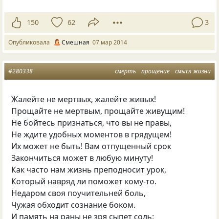
150
62
3
Опубликовала
Смешная
07 мар 2014
#280338
смерть
прощение
смысл жизни
Жалейте не мертвых, жалейте живых!
Прощайте не мертвым, прощайте живущим!
Не бойтесь признаться, что вы не правы,
Не ждите удобных моментов в грядущем!
Их может не быть! Вам отпущенный срок
Закончиться может в любую минуту!
Как часто нам жизнь преподносит урок,
Который навряд ли поможет кому-то.
Недаром своя поучительней боль,
Чужая обходит сознание боком.
И память на раны не зря сыпет соль: