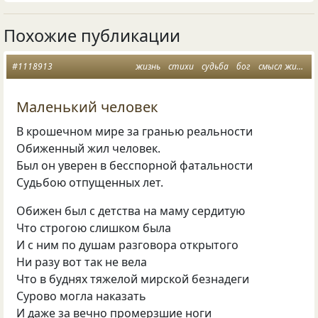
Похожие публикации
#1118913
жизнь
стихи
судьба
бог
смысл жизни
Маленький человек
В крошечном мире за гранью реальности
Обиженный жил человек.
Был он уверен в бесспорной фатальности
Судьбою отпущенных лет.
Обижен был с детства на маму сердитую
Что строгою слишком была
И с ним по душам разговора открытого
Ни разу вот так не вела
Что в буднях тяжелой мирской безнадеги
Сурово могла наказать
И даже за вечно промерзшие ноги