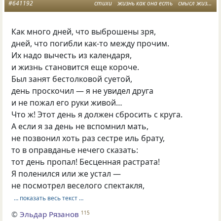
#641192
стихи
жизнь как она есть
смысл жизни
Как много дней, что выброшены зря,
дней, что погибли как-то между прочим.
Их надо вычесть из календаря,
и жизнь становится еще короче.
Был занят бестолковой суетой,
день проскочил — я не увидел друга
и не пожал его руки живой…
Что ж! Этот день я должен сбросить с круга.
А если я за день не вспомнил мать,
не позвонил хоть раз сестре иль брату,
то в оправданье нечего сказать:
тот день пропал! Бесценная растрата!
Я поленился или же устал —
не посмотрел веселого спектакля,
… показать весь текст …
©
Эльдар Рязанов
115