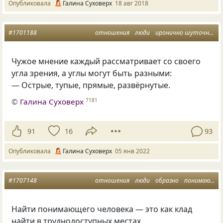
Опубликовала
Галина Суховерх
18 авг 2018
#1701188
отношения
люди
иронично шуточное
Чужое мнение каждый рассматривает со своего
угла зрения, а углы могут быть разными:
— Острые, тупые, прямые, развёрнутые.
©
Галина Суховерх
7181
91
16
93
Опубликовала
Галина Суховерх
05 янв 2022
#1707148
отношения
люди
образно
понимающий человек
Найти понимающего человека — это как клад
найти в труднодоступных местах.