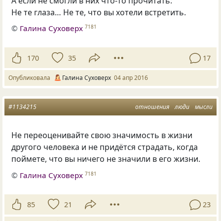
А если не смогли в них что-то прочитать:
Не те глаза… Не те, что вы хотели встретить.
©
Галина Суховерх
7181
170
35
17
Опубликовала
Галина Суховерх
04 апр 2016
#1134215
отношения
люди
мысли
Не переоценивайте свою значимость в жизни
другого человека и не придётся страдать
,
когда
поймете
,
что вы ничего не значили в его жизни.
©
Галина Суховерх
7181
85
21
23