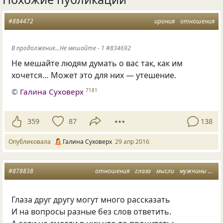
#884472
ирония
отношения
В продолжение...Не мешайте - 1 #834692
Не мешайте людям думать о вас так, как им
хочется… Может это для них — утешение.
©
Галина Суховерх
7181
359
87
138
Опубликовала
Галина Суховерх
29 апр 2016
#878838
отношения
глаза
мысли
мужчины и женщины
Глаза друг другу могут много рассказать
И на вопросы разные без слов ответить.