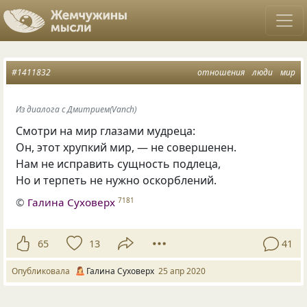
#1411832
отношения
люди
мир
Из диалога с Дмитрием(Vanch)
Смотри на мир глазами мудреца:
Он, этот хрупкий мир, — не совершенен.
Нам не исправить сущность подлеца,
Но и терпеть не нужно оскорблений.
©
Галина Суховерх
7181
65
13
41
Опубликовала
Галина Суховерх
25 апр 2020