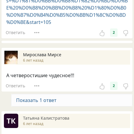
s=%D1%81%D0%BB%D0%B8%D1%82%D0%BD%D0%B
E%20%D0%B8%D0%BB%D0%B8%20%D1%80%D0%B0
%D0%B7%D0%B4%D0%B5%D0%BB%D1%8C%D0%BD
%D0%BE&start=105
Ответить
2
Мирослава Мирсе
6 лет назад
А четверостишие чудесное!!!
Ответить
2
Показать 1 ответ
Татьяна Калистратова
ТК
6 лет назад