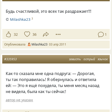
Будь счастливой, это всех так раздражает!!!
©
Milashka23
3
32
36
1
Опубликовала
Milashka23
03 апр 2011
#335953
зависть
острый
язычок
Как-то сказала мне одна подруга: — Дорогая,
ты так поправилась! Я обернулась и ответила
ей: — Это я ещё похудела, ты меня месяц назад
не видела, была как ты сейчас!
автор не указан