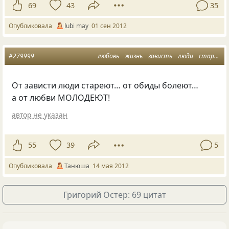
69
43
35
Опубликовала
lubi may
01 сен 2012
#279999
любовь
жизнь
зависть
люди
старость
От зависти люди стареют… от обиды болеют…
а от любви МОЛОДЕЮТ!
автор не указан
55
39
5
Опубликовала
Танюша
14 мая 2012
Григорий Остер: 69 цитат