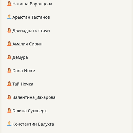
Наташа Воронцова
Арыстан Тастанов
Двенадцать струн
Амалия Сирин
Демура
Dana Noire
Тай Ночка
Валентина_Захарова
Галина Суховерх
Константин Балухта