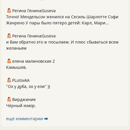
Регина ГенинаGuseva
Точно! Мендельсон женился на Сесиль Шарлотте Софи
Жанрено У пары было пятеро детей: Карл, Мари...
Регина ГенинаGuseva
и Вам обратно это ж посылаем. И плюс сбываться всем
желаньям
елена малиновская 2
Камышев.
PLutоvkА
"Ох у дуба, ох у ели" ))
Вирджиния
Чёрный юмор.
ещё комментарии ⮕