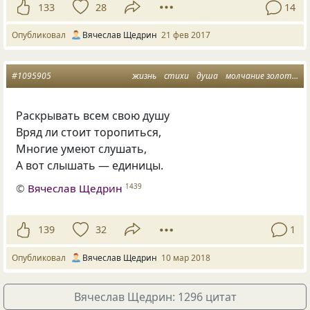
133
28
14
Опубликовал
Вячеслав Щедрин
21 фев 2017
#1095905
жизнь
стихи
душа
молчание золото
м
Раскрывать всем свою душу
Вряд ли стоит торопиться,
Многие умеют слушать,
А вот слышать — единицы.
©
Вячеслав Щедрин
1439
139
32
1
Опубликовал
Вячеслав Щедрин
10 мар 2018
Вячеслав Щедрин: 1296 цитат