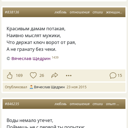
#838136
любовь
отношения
стихи
женщины
м
Красивым дамам потакая,
Наивно мыслят мужики,
Что держат ключ ворот от рая,
А не гранату без чеки.
©
Вячеслав Щедрин
1439
169
26
15
Опубликовал
Вячеслав Щедрин
23 ноя 2015
#846235
любовь
отношения
стихи
опыт
мужч
Воды немало утечет,
Поймешь не с первой ты попытки: