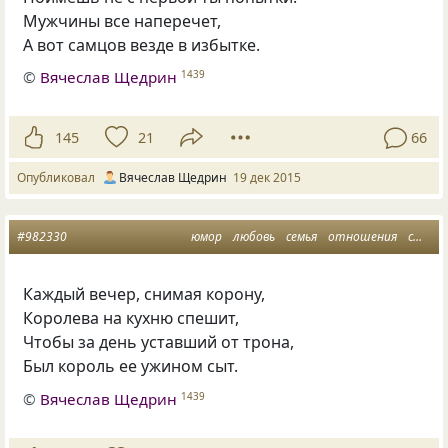
Мужчины все наперечет,
А вот самцов везде в избытке.
©
Вячеслав Щедрин
1439
145
21
66
Опубликовал
Вячеслав Щедрин
19 дек 2015
#982330
юмор
любовь
семья
отношения
стихи
Каждый вечер, снимая корону,
Королева на кухню спешит,
Чтобы за день уставший от трона,
Был король ее ужином сыт.
©
Вячеслав Щедрин
1439