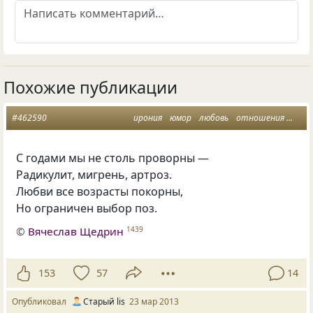
Похожие публикации
#462590
ирония
юмор
любовь
отношения
стих
С годами мы не столь проворны —
Радикулит, мигрень, артроз.
Любви все возрасты покорны,
Но ограничен выбор поз.
©
Вячеслав Щедрин
1439
153
57
14
Опубликовал
Старый lis
23 мар 2013