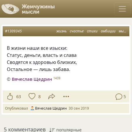
#1309345
жизнь
счастье
стихи
амбиции
мысли
В жизни наши все изыски:
Статус
,
деньги
,
власть и слава
Сводятся к здоровью близких,
Остальное — лишь забава.
©
Вячеслав Щедрин
1439
63
8
5
Опубликовал
Вячеслав Щедрин
30 сен 2019
5 комментариев
популярные