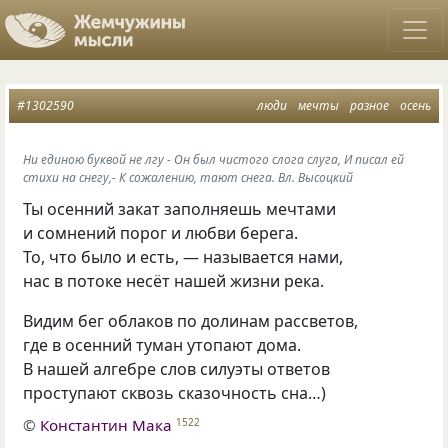
#1302590
люди
мечты
разное
осень
Ни единою буквой не лгу - Он был чистого слога слуга, И писал ей
стихи на снегу,- К сожалению, тают снега. Вл. Высоцкий
Ты осенний закат заполняешь мечтами
и сомнений порог и любви берега.
То, что было и есть, — называется нами,
нас в потоке несёт нашей жизни река.
Видим бег облаков по долинам рассветов,
где в осенний туман утопают дома.
В нашей алгебре слов силуэты ответов
проступают сквозь сказочность сна…)
©
Константин Мака
1522