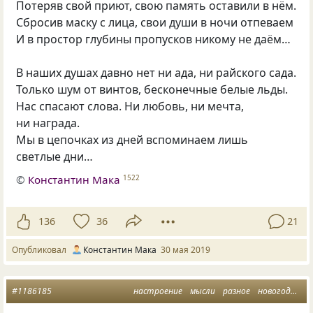
Потеряв свой приют, свою память оставили в нём.
Сбросив маску с лица, свои души в ночи отпеваем
И в простор глубины пропусков никому не даём…
В наших душах давно нет ни ада, ни райского сада.
Только шум от винтов, бесконечные белые льды.
Нас спасают слова. Ни любовь, ни мечта,
ни награда.
Мы в цепочках из дней вспоминаем лишь
светлые дни…
©
Константин Мака
1522
136
36
21
Опубликовал
Константин Мака
30 мая 2019
#1186185
настроение
мысли
разное
новогоднее