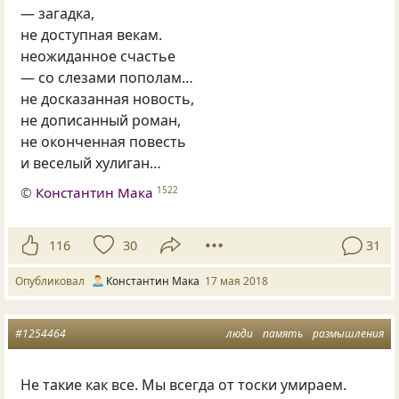
— загадка
,
не доступная векам.
неожиданное счастье
— со слезами пополам…
не досказанная новость,
не дописанный роман,
не оконченная повесть
и веселый хулиган…
©
Константин Мака
1522
116
30
31
Опубликовал
Константин Мака
17 мая 2018
#1254464
люди
память
размышления
Не такие как все. Мы всегда от тоски умираем.