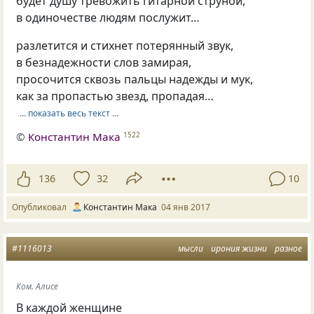
будет душу тревожить гитарной струной,
в одиночестве людям послужит…
разлетится и стихнет потерянный звук,
в безнадежности слов замирая,
просочится сквозь пальцы надежды и мук,
как за пропастью звезд, пропадая…
… показать весь текст …
©
Константин Мака
1522
136
32
10
Опубликовал
Константин Мака
04 янв 2017
#1116013
мысли
ирония жизни
разное
Ком. Алисе
В каждой женщине