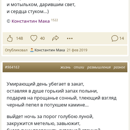
и мотыльком
,
дарившим свет,
и сердца стуком…)
©
Константин Мака
1522
148
40
14
Опубликовал
Константин Мака
21 фев 2019
#964163
жизнь
стихи
размышления
разное
Умирающий день убегает в закат,
оставляя в душе горький запах полыни,
подарив на прощанье сонный, тлеющий взгляд
черный пепел в потухшем камине…
выйдет ночь за порог голубою луной,
закружится метелью, завьюжит,