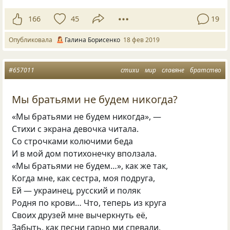
166
45
19
Опубликовала
Галина Борисенко
18 фев 2019
#657011
стихи
мир
славяне
братство
Мы братьями не будем никогда?
«Мы братьями не будем никогда», —
Стихи с экрана девочка читала.
Со строчками колючими беда
И в мой дом потихонечку вползала.
«Мы братьями не будем…», как же так,
Когда мне, как сестра, моя подруга,
Ей — украинец, русский и поляк
Родня по крови… Что, теперь из круга
Своих друзей мне вычеркнуть её,
Забыть, как песни гарно ми спевали,