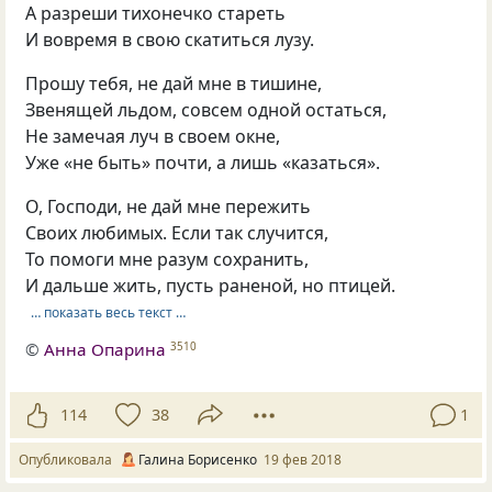
А разреши тихонечко стареть
И вовремя в свою скатиться лузу.
Прошу тебя, не дай мне в тишине,
Звенящей льдом, совсем одной остаться,
Не замечая луч в своем окне,
Уже «не быть» почти, а лишь «казаться».
О, Господи, не дай мне пережить
Своих любимых. Если так случится,
То помоги мне разум сохранить,
И дальше жить, пусть раненой, но птицей.
… показать весь текст …
©
Анна Опарина
3510
114
38
1
Опубликовала
Галина Борисенко
19 фев 2018