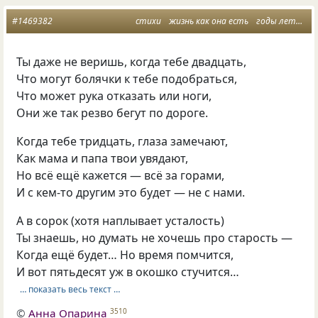
#1469382
стихи
жизнь как она есть
годы летят
Ты даже не веришь, когда тебе двадцать,
Что могут болячки к тебе подобраться,
Что может рука отказать или ноги,
Они же так резво бегут по дороге.
Когда тебе тридцать, глаза замечают,
Как мама и папа твои увядают,
Но всё ещё кажется — всё за горами,
И с кем-то другим это будет — не с нами.
А в сорок (хотя наплывает усталость)
Ты знаешь, но думать не хочешь про старость —
Когда ещё будет… Но время помчится,
И вот пятьдесят уж в окошко стучится…
… показать весь текст …
©
Анна Опарина
3510