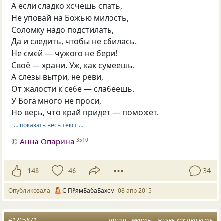
А если сладко хочешь спать,
Не уповай на Божью милость,
Соломку надо подстилать,
Да и следить, чтобы не сбилась.
Не смей — чужого не бери!
Своё — храни. Уж, как сумеешь.
А слёзы вытри, не реви,
От жалости к себе — слабеешь.
У Бога много не проси,
Но верь, что край придет — поможет.
… показать весь текст …
©
Анна Опарина
3510
148
46
34
Опубликовала
С ПРямБабаБахом
08 апр 2015
#1205871
стихи
мечты
жизнь как она есть