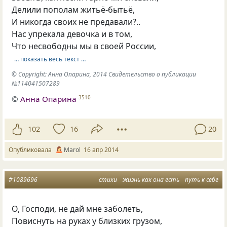
Делили пополам житьё-бытьё,
И никогда своих не предавали?..
Нас упрекала девочка и в том,
Что несвободны мы в своей России,
… показать весь текст …
© Copyright: Анна Опарина, 2014 Свидетельство о публикации
№114041507289
©
Анна Опарина
3510
102
16
20
Опубликовала
Маrol
16 апр 2014
#1089696
стихи
жизнь как она есть
путь к себе
О, Господи, не дай мне заболеть,
Повиснуть на руках у близких грузом,