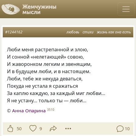
#1244162
любовь
стихи
жизнь как она есть
Люби меня растрепанной и злою,
И сонной
«
нелетающей» совою,
И жаворонком легким и звенящим,
И в будущем люби
,
и в настоящем.
Люби
,
тебе же некуда деваться,
Покуда не устала я сражаться
За каплю каждую
,
за каждый миг любви…
Я не устану… только ты — люби…
©
Анна Опарина
3510
50
9
10