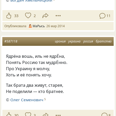
©
Богдан Хмельницкий
33
2
11
Опубликовала
МаРысь
26 мар 2014
#587118
ирония
украина
россия
братство
Ядрёна вошь, иль не ядрЁна,
Понять Россию так мудрЁнно.
Про Украину я молчу,
Хоть и её понять хочу.
Так брата два живут, старея,
Не поделили — кто братнее.
©
Олег Семенович
5
30
3
8