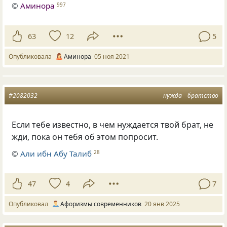
©
Аминора
997
63
12
5
Опубликовала
Аминора
05 ноя 2021
#2082032
нужда
братство
Если тебе известно, в чем нуждается твой брат, не
жди, пока он тебя об этом попросит.
©
Али ибн Абу Талиб
28
47
4
7
Опубликовал
Афоризмы современников
20 янв 2025