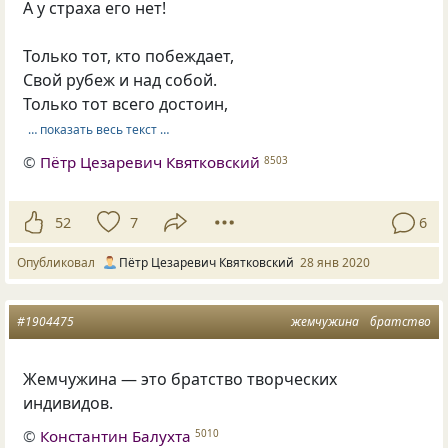
А у страха его нет!
Только тот, кто побеждает,
Свой рубеж и над собой.
Только тот всего достоин,
… показать весь текст …
©
Пётр Цезаревич Квятковский
8503
52
7
6
Опубликовал
Пётр Цезаревич Квятковский
28 янв 2020
#1904475
жемчужина
братство
Жемчужина — это братство творческих
индивидов.
©
Константин Балухта
5010