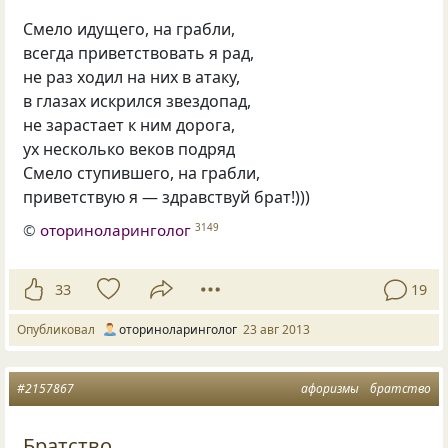
Смело идущего, на грабли,
всегда приветствовать я рад,
не раз ходил на них в атаку,
в глазах искрился звездопад,
не зарастает к ним дорога,
ух несколько веков подряд
Смело ступившего, на грабли,
приветствую я — здравствуй брат!)))
©
оториноларинголог
3149
33
19
Опубликовал
оториноларинголог
23 авг 2013
#2157867
афоризмы
братство
Братство