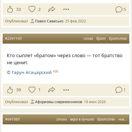
33
2
5
Опубликовал
Павел Сависько
25 фев 2022
#2241143
слова
брат
братство
Кто сыплет «братом» через слово — тот братство
не ценит.
©
Гарун Агацарский
430
39
1
1
Опубликовал
Афоризмы современников
19 июн 2026
#641060
стихи
вера в лучшее
братство
накипело