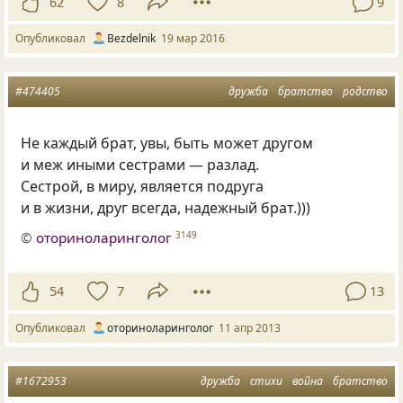
62
8
9
Опубликовал
Bezdelnik
19 мар 2016
#474405
дружба
братство
родство
Не каждый брат, увы, быть может другом
и меж иными сестрами — разлад.
Сестрой, в миру, является подруга
и в жизни, друг всегда, надежный брат.)))
©
оториноларинголог
3149
54
7
13
Опубликовал
оториноларинголог
11 апр 2013
#1672953
дружба
стихи
война
братство