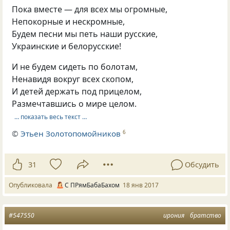
Пока вместе — для всех мы огромные,
Непокорные и нескромные,
Будем песни мы петь наши русские,
Украинские и белорусские!
И не будем сидеть по болотам,
Ненавидя вокруг всех скопом,
И детей держать под прицелом,
Размечтавшись о мире целом.
… показать весь текст …
©
Этьен Золотопомойников
6
31
Обсудить
Опубликовала
С ПРямБабаБахом
18 янв 2017
#547550
ирония
братство