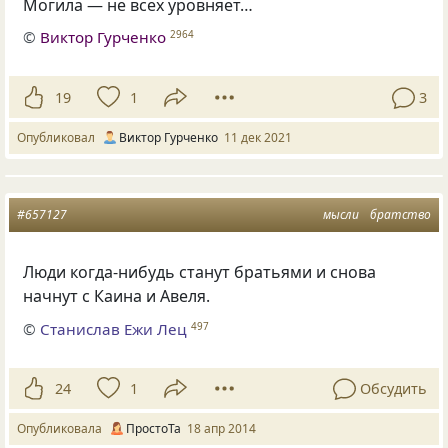
Могила — не всех уровняет…
©
Виктор Гурченко
2964
19
1
3
Опубликовал
Виктор Гурченко
11 дек 2021
#657127
мысли
братство
Люди когда-нибудь станут братьями и снова
начнут с Каина и Авеля.
©
Станислав Ежи Лец
497
24
1
Обсудить
Опубликовала
ПростоТа
18 апр 2014