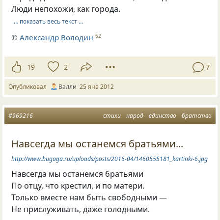
Люди непохожи, как города.
… показать весь текст …
©
Александр Володин
62
19
2
7
Опубликовал
Валли
25 янв 2012
#969216
стихи
народ
единство
братство
Навсегда мы останемся братьями...
http://www.bugaga.ru/uploads/posts/2016-04/1460555181_kartinki-6.jpg
Навсегда мы останемся братьями
По отцу, что крестил, и по матери.
Только вместе нам быть свободными —
Не прислуживать, даже голодными.