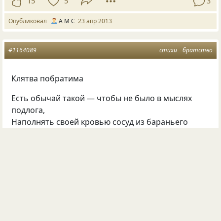
15
5
3
Опубликовал
А М С
23 апр 2013
#1164089
стихи
братство
Клятва побратима
Есть обычай такой — чтобы не было в мыслях
подлога,
Наполнять своей кровью сосуд из бараньего
рога,
И поэтому словом костистым поклявшийся нукер
Полоснув себя, сцедит полсердца тебе на поруки.
Вот и я, навсегда твой неистовоглазый товарищ,
С малолетства обученный сладкому делу
пожарищ,
В знак того, чтобы врозь не пошла золотая
дорога,