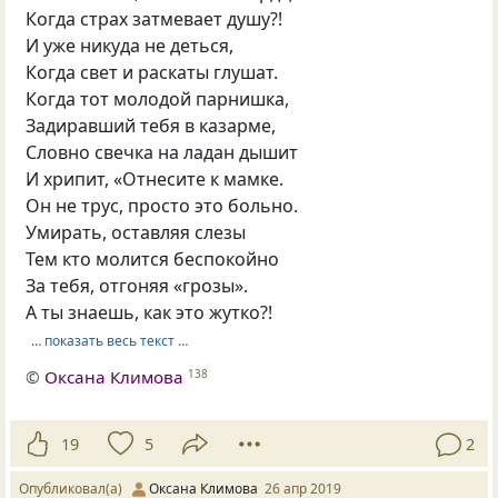
Когда страх затмевает душу?!
И уже никуда не деться,
Когда свет и раскаты глушат.
Когда тот молодой парнишка,
Задиравший тебя в казарме,
Словно свечка на ладан дышит
И хрипит, «Отнесите к мамке.
Он не трус, просто это больно.
Умирать, оставляя слезы
Тем кто молится беспокойно
За тебя, отгоняя «грозы».
А ты знаешь, как это жутко?!
… показать весь текст …
©
Оксана Климова
138
19
5
2
Опубликовал(а)
Оксана Климова
26 апр 2019