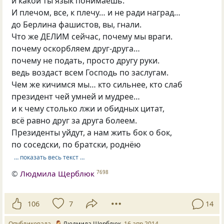
и какой ты язык понимаешь.
И плечом, все, к плечу… и не ради наград…
до Берлина фашистов, вы, гнали.
Что же ДЕЛИМ сейчас, почему мы враги.
почему оскорбляем друг-друга…
почему не подать, просто другу руки.
ведь воздаст всем Господь по заслугам.
Чем же кичимся мы… кто сильнее, кто слаб
президент чей умней и мудрее…
и к чему столько лжи и обидных цитат,
всё равно друг за друга болеем.
Президенты уйдут, а нам жить бок о бок,
по соседски, по братски, роднёю
… показать весь текст …
©
Людмила Щерблюк
7698
106
7
14
Опубликовала
Людмила Щерблюк
16 апр 2014