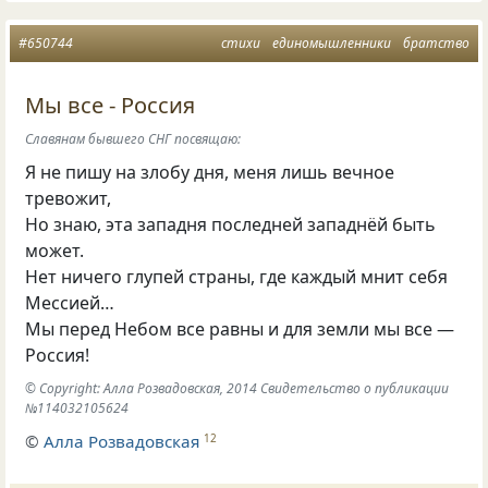
#650744
стихи
единомышленники
братство
Мы все - Россия
Славянам бывшего СНГ посвящаю:
Я не пишу на злобу дня, меня лишь вечное
тревожит,
Но знаю, эта западня последней западнёй быть
может.
Нет ничего глупей страны, где каждый мнит себя
Мессией…
Мы перед Небом все равны и для земли мы все —
Россия!
© Copyright: Алла Розвадовская, 2014 Свидетельство о публикации
№114032105624
©
Алла Розвадовская
12