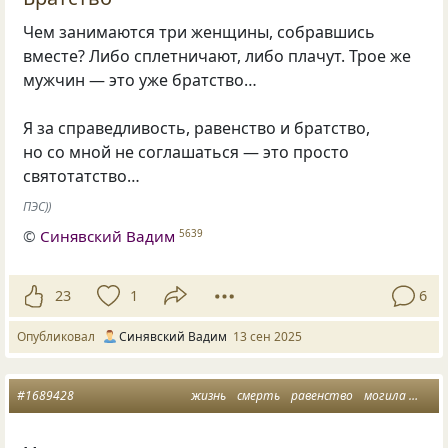
Чем занимаются три женщины, собравшись
вместе? Либо сплетничают, либо плачут. Трое же
мужчин — это уже братство…
Я за справедливость, равенство и братство,
но со мной не соглашаться — это просто
святотатство…
ПЭС))
©
Синявский Вадим
5639
23
1
6
Опубликовал
Синявский Вадим
13 сен 2025
#1689428
жизнь
смерть
равенство
могила
брат