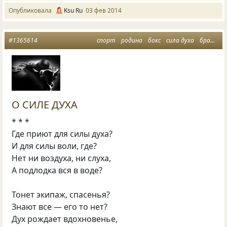
Опубликовала
Ksu Ru
03 фев 2014
#1365614
спорт
родина
бокс
сила духа
братство
О СИЛЕ ДУХА
* * *
Где приют для силы духа?
И для силы воли, где?
Нет ни воздуха, ни слуха,
А подлодка вся в воде?
Тонет экипаж, спасенья?
Знают все — его то нет?
Дух рождает вдохновенье,