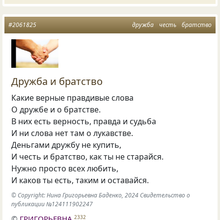
#2061825
дружба
честь
братство
Дружба и братство
Какие верные правдивые слова
О дружбе и о братстве.
В них есть верность, правда и судьба
И ни слова нет там о лукавстве.
Деньгами дружбу не купить,
И честь и братство, как ты не старайся.
Нужно просто всех любить,
И каков ты есть, таким и оставайся.
© Copyright: Нина Григорьевна Баденко, 2024 Свидетельство о
публикации №124111902247
©
ГРИГОРЬЕВНА
2332