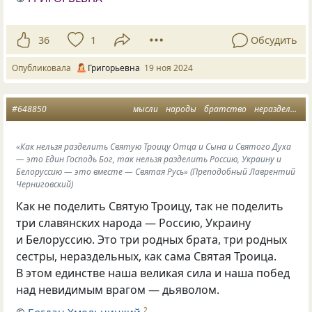
36
1
Обсудить
Опубликовала
Григорьевна
19 ноя 2024
#648850
мысли
народы
братство
нераздельность
«Как нельзя разделить Святую Троицу Отца и Сына и Святого Духа
— это Един Господь Бог, так нельзя разделить Россию, Украину и
Белоруссию — это вместе — Святая Русь» (Преподобный Лаврентий
Черниговский)
Как не поделить Святую Троицу, так не поделить
три славянских народа — Россию, Украину
и Белоруссию. Это три родных брата, три родных
сестры, нераздельных, как сама Святая Троица.
В этом единстве наша великая сила и наша побед
над невидимым врагом — дьяволом.
2