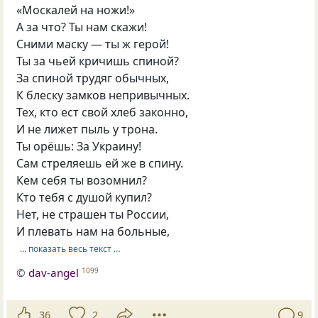
«Москалей на ножи!»
А за что? Ты нам скажи!
Сними маску — ты ж герой!
Ты за чьей кричишь спиной?
За спиной трудяг обычных,
К блеску замков непривычных.
Тех, кто ест свой хлеб законно,
И не лижет пыль у трона.
Ты орёшь: За Украину!
Сам стреляешь ей же в спину.
Кем себя ты возомнил?
Кто тебя с душой купил?
Нет, не страшен ты России,
И плевать нам на больные,
… показать весь текст …
©
dav-angel
1099
36
2
9