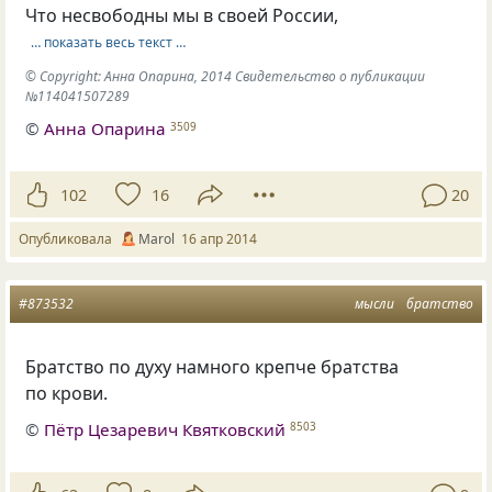
Что несвободны мы в своей России,
… показать весь текст …
© Copyright: Анна Опарина, 2014 Свидетельство о публикации
№114041507289
©
Анна Опарина
3509
102
16
20
Опубликовала
Маrol
16 апр 2014
#873532
мысли
братство
Братство по духу намного крепче братства
по крови.
©
Пётр Цезаревич Квятковский
8503