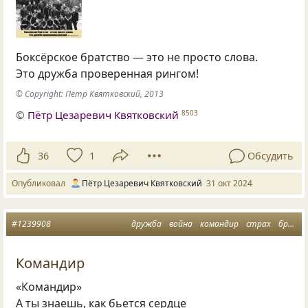
Боксёрское братство — это не просто слова.
Это дружба проверенная рингом!
© Copyright: Петр Квятковский, 2013
©
Пётр Цезаревич Квятковский
8503
36
1
Обсудить
Опубликовал
Пётр Цезаревич Квятковский
31 окт 2024
#1239908
дружба
война
командир
страх
братство
Командир
«Командир»
А ты знаешь, как бьется сердце