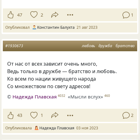
47
2
1
Опубликовал
Константин Балухта
21 авг 2023
#1930673
любовь
дружба
братство
От нас от всех зависит очень много,
Ведь только в дружбе — братство и любовь.
Ко всем по нации живущего народа
Со множеством по свету адресов!
©
Надежда Плавская
«Мысли вслух»
4032
460
43
1
2
Опубликовала
Надежда Плавская
03 ноя 2023