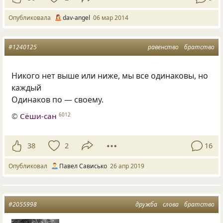
Опубликовала
dav-angel
06 мар 2014
#1240125
равенство
братство
Никого нет выше или ниже
,
мы все одинаковы
,
но
каждый
Одинаков по — своему.
©
Сёши-сан
6012
38
2
16
Опубликовал
Павел Сависько
26 апр 2019
#2055998
дружба
слова
братство