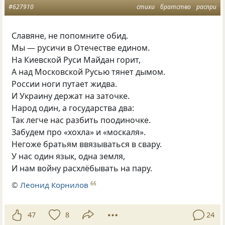
#627910
стихи
братство
распри
Славяне, не попомните обид.
Мы — русичи в Отечестве едином.
На Киевской Руси Майдан горит,
А над Московской Русью тянет дымом.
России ноги путает жидва.
И Украину держат на заточке.
Народ один, а государства два:
Так легче нас разбить поодиночке.
Забудем про
«
хохла» и «москаля».
Негоже братьям ввязываться в свару.
У нас один язык, одна земля,
И нам войну расхлёбывать на пару.
©
Леонид Корнилов
66
47
8
24