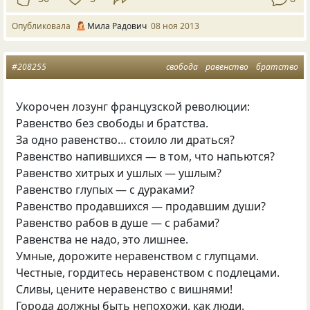
Опубликовала
Мила Радович
08 ноя 2013
#208255
свобода
равенство
братство
Укорочен лозунг французской революции:
Равенство без свободы и братства.
За одно равенство… стоило ли драться?
Равенство напившихся — в том, что напьются?
Равенство хитрых и ушлых — ушлым?
Равенство глупых — с дураками?
Равенство продавшихся — продавшим души?
Равенство рабов в душе — с рабами?
Равенства не надо, это лишнее.
Умные, дорожите неравенством с глупцами.
Честные, гордитесь неравенством с подлецами.
Сливы, цените неравенство с вишнями!
Города должны быть непохожи, как люди.