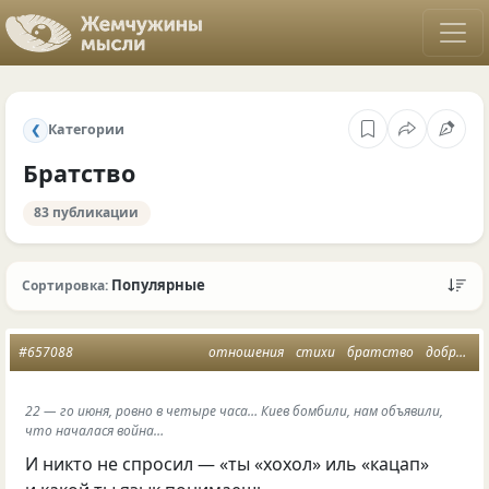
Категории
❮
Братство
83 публикации
Популярные
Сортировка:
#657088
отношения
стихи
братство
добрососедство
22 — го июня, ровно в четыре часа… Киев бомбили, нам объявили,
что началася война…
И никто не спросил — «ты «хохол» иль «кацап»