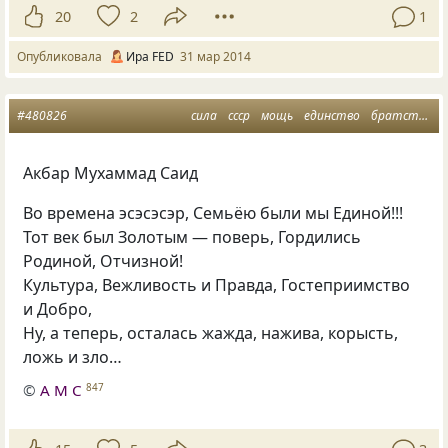
20
2
1
Опубликовала
Ира FED
31 мар 2014
#480826
сила
ссср
мощь
единство
братство
Акбар Мухаммад Саид
Во времена эсэсэсэр, Семьёю были мы Единой!!!
Тот век был Золотым — поверь, Гордились
Родиной, Отчизной!
Культура, Вежливость и Правда, Гостеприимство
и Добро,
Ну, а теперь, осталась жажда, нажива, корысть,
ложь и зло…
©
А М С
847