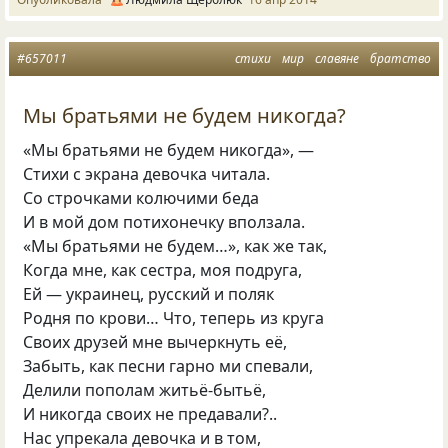
#657011
стихи
мир
славяне
братство
Мы братьями не будем никогда?
«Мы братьями не будем никогда», —
Стихи с экрана девочка читала.
Со строчками колючими беда
И в мой дом потихонечку вползала.
«Мы братьями не будем…», как же так,
Когда мне, как сестра, моя подруга,
Ей — украинец, русский и поляк
Родня по крови… Что, теперь из круга
Своих друзей мне вычеркнуть её,
Забыть, как песни гарно ми спевали,
Делили пополам житьё-бытьё,
И никогда своих не предавали?..
Нас упрекала девочка и в том,