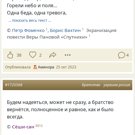
Гоpели небо и поля…
Одна беда, одна тpевога,
… показать весь текст …
©
Петр Фоменко
,
Борис Вахтин
Экранизация
1
1
повести Веры Пановой «Спутники»
1
38
2
4
Опубликовала
Аминора
25 окт 2023
#1725568
братство
украина россия
Будем надеяться, может не сразу, а братство
вернётся, полноценное и равное, как и было
всегда.
©
Сёши-сан
6012