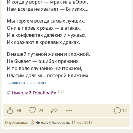
И когда у ворот — мрак иль вОрог,
Нам всегда не хватает — Близких…
Мы теряем всегда самых лучших,
Они в первых рядах — в атаках.
И в конфликтах далёких и чуждых,
Их сражают в кровавых драках.
В нашей путаной жизни и сложной,
Не бывает — ошибок прежних.
И по воле случайно-ничтожной,
Платим долг мы, потерей Ближних.
… показать весь текст …
©
Николай Гольбрайх
4172
98
24
12
Опубликовал
Николай Гольбрайх
11 мар 2019