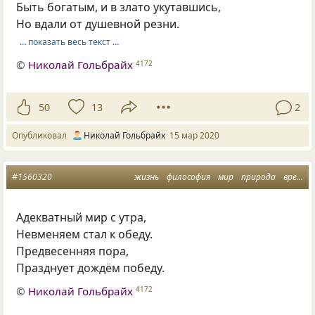
Быть богатым, и в злато укутавшись,
Но вдали от душевной резни.
… показать весь текст …
©
Николай Гольбрайх
4172
50
13
2
Опубликовал
Николай Гольбрайх
15 мар 2020
#1560320
жизнь
философия
мир
природа
времена года
Адекватный мир с утра,
Невменяем стал к обеду.
Предвесенняя пора,
Празднует дождём победу.
©
Николай Гольбрайх
4172