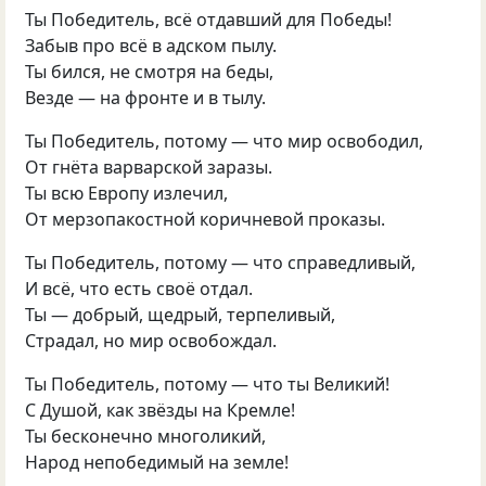
Ты Победитель
,
всё отдавший для Победы!
Забыв про всё в адском пылу.
Ты бился
,
не смотря на беды,
Везде — на фронте и в тылу.
Ты Победитель
,
потому — что мир освободил,
От гнёта варварской заразы.
Ты всю Европу излечил,
От мерзопакостной коричневой проказы.
Ты Победитель
,
потому — что справедливый,
И всё
,
что есть своё отдал.
Ты — добрый
,
щедрый
,
терпеливый,
Страдал
,
но мир освобождал.
Ты Победитель
,
потому — что ты Великий!
С Душой
,
как звёзды на Кремле!
Ты бесконечно многоликий,
Народ непобедимый на земле!