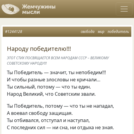
#1244128
свобода
мир
победитель
Народу победителю!!!
ЭТОТ СТИХ ПОСВЯЩАЕТСЯ ВСЕМ НАРОДАМ СССР – ВЕЛИКОМУ
СОВЕТСКОМУ НАРОДУ!!!
Ты Победитель — значит
,
ты непобедим!!!
И чтобы разные злословы не кричали…
Ты сильный
,
потому — что ты един.
Народ Великий
,
что Советским звали.
Ты Победитель
,
потому — что ты не нападал,
А воевал свободу защищая.
Ты отбивался
,
отступал и наступал,
С последних сил — ни сна
,
ни отдыха не зная.