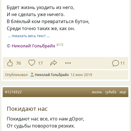
Будет жизнь уходить из него,
И не сделать уже ничего.
В блёклый ком превратиться бутон,
Среди точно таких же, как он.
… показать весь текст …
©
Николай Гольбрайх
4172
76
17
11
Опубликовал
Николай Гольбрайх
12 июн 2019
#1216922
жизнь
судьба
мир
Покидают нас
Покидают нас все, кто нам дОрог,
От судьбы поворотов резких.