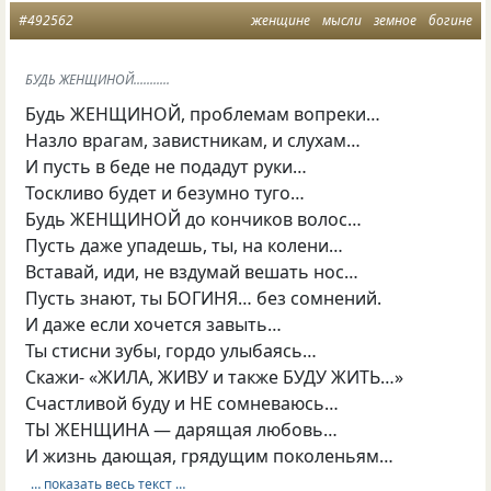
#492562
женщине
мысли
земное
богине
БУДЬ ЖЕНЩИНОЙ...........
Будь ЖЕНЩИНОЙ, проблемам вопреки…
Назло врагам, завистникам, и слухам…
И пусть в беде не подадут руки…
Тоскливо будет и безумно туго…
Будь ЖЕНЩИНОЙ до кончиков волос…
Пусть даже упадешь, ты, на колени…
Вставай, иди, не вздумай вешать нос…
Пусть знают, ты БОГИНЯ… без сомнений.
И даже если хочется завыть…
Ты стисни зубы, гордо улыбаясь…
Скажи- «ЖИЛА, ЖИВУ и также БУДУ ЖИТЬ…»
Счастливой буду и НЕ сомневаюсь…
ТЫ ЖЕНЩИНА — дарящая любовь…
И жизнь дающая, грядущим поколеньям…
… показать весь текст …