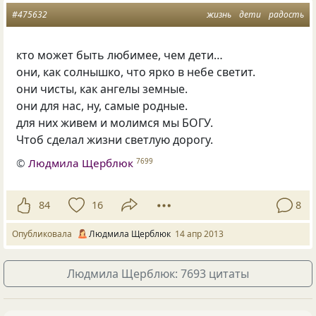
#475632
жизнь
дети
радость
кто может быть любимее, чем дети…
они, как солнышко, что ярко в небе светит.
они чисты, как ангелы земные.
они для нас, ну, самые родные.
для них живем и молимся мы БОГУ.
Чтоб сделал жизни светлую дорогу.
©
Людмила Щерблюк
7699
84
16
8
Опубликовала
Людмила Щерблюк
14 апр 2013
Людмила Щерблюк: 7693 цитаты