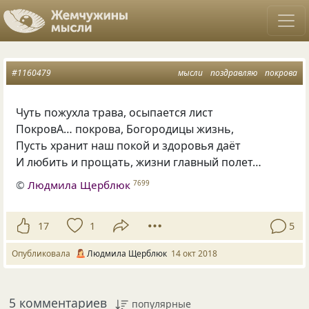
#1160479
мысли
поздравляю
покрова
Чуть пожухла трава
,
осыпается лист
ПокровА… покрова
,
Богородицы жизнь,
Пусть хранит наш покой и здоровья даёт
И любить и прощать
,
жизни главный полет…
©
Людмила Щерблюк
7699
17
1
5
Опубликовала
Людмила Щерблюк
14 окт 2018
5 комментариев
популярные