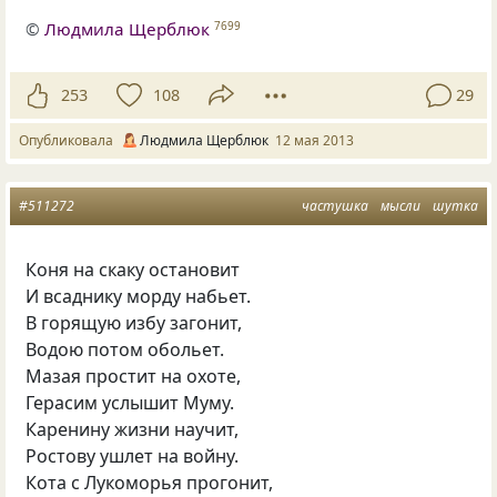
©
Людмила Щерблюк
7699
253
108
29
Опубликовала
Людмила Щерблюк
12 мая 2013
#511272
частушка
мысли
шутка
Коня на скаку остановит
И всаднику морду набьет.
В горящую избу загонит,
Водою потом обольет.
Мазая простит на охоте,
Герасим услышит Муму.
Каренину жизни научит,
Ростову ушлет на войну.
Кота с Лукоморья прогонит,