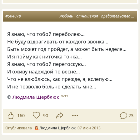
#504078
любовь
отношения
предательство
мы
Я знаю
,
что тобой переболею…
Не буду вздрагивать от каждого звонка…
Быть может год пройдет
,
а может быть неделя…
И я пойму как ниточка тонка…
Я знаю
,
что тобой перетоскую…
И оживу надеждой по весне…
Что не влюблюсь
,
как прежде
,
я
,
вслепую…
И не позволю больно сделать мне…
©
Людмила Щерблюк
7699
160
90
23
Опубликовала
Людмила Щерблюк
07 июн 2013