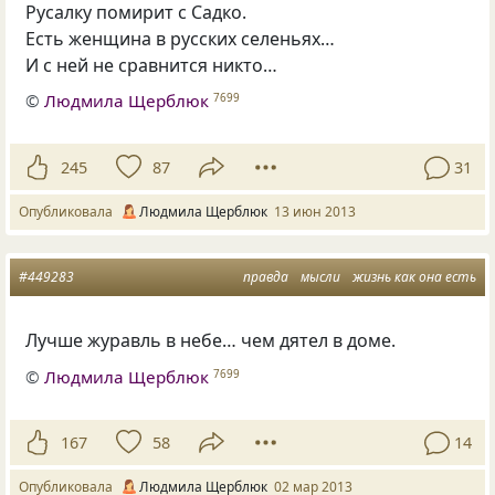
Русалку помирит с Садко.
Есть женщина в русских селеньях…
И с ней не сравнится никто…
©
Людмила Щерблюк
7699
245
87
31
Опубликовала
Людмила Щерблюк
13 июн 2013
#449283
правда
мысли
жизнь как она есть
Лучше журавль в небе… чем дятел в доме.
©
Людмила Щерблюк
7699
167
58
14
Опубликовала
Людмила Щерблюк
02 мар 2013