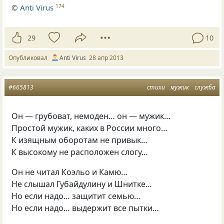
©
Anti Virus
174
29
10
Опубликовал
Anti Virus
28 апр 2013
#665813
стихи
мужик
служба
Он — грубоват, немоден… он — мужик…
Простой мужик, каких в России много…
К изящным оборотам не привык…
К высокому не расположен слогу…
Он не читал Коэльо и Камю…
Не слышал Губайдулину и Шнитке…
Но если надо… защитит семью…
Но если надо… выдержит все пытки…