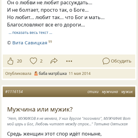
Он о любви не любит рассуждать…
И не болтает, просто так, о Боге…
Но любит… любит так… что Бог и мать…
Благословляют все его дороги…
… показать весь текст …
©
Вита Савицкая
99
20
2
Обсудить
Опубликовала
баба матрЁшка
11 мая 2014
#1116154
стихи
мужчина
мужик
Мужчина или мужик?
"Нет, МУЖИКОВ я не меняла, У них другое "погоняло", МУЖЧИНА! Вот
мой царь и Бог, Любовь читает между строк..." Татьяна Оятьская
Средь женщин этот спор идёт поныне,