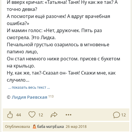
И вверх кричал: «Татьяна! Таня! Ну как же так? А
точно девка?
А посмотри ещё разочек! А вдруг врачебная
ошибка?»
И мамин голос: «Нет, дружочек. Пять раз
смотрела. Это Лидка.
Печальной грустью озарилось в мгновенье
папино лицо,
Он стал немного ниже ростом. присев с букетом
на крыльцо.
Ну, как же, так?-Сказал он- Таня! Скажи мне, как
случило…
… показать весь текст …
©
Лидия Раевская
113
44
12
12
Опубликовала
баба матрЁшка
26 мар 2018