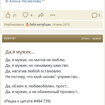
©
Алина Несмелова
28
21
4
3
Опубликовала
баба матрЁшка
14 июн 2015
#484787
стихи
мужик
Да,я мужик...
Да, я мужик, но матов не люблю.
Да, я мужик, но ненавижу хамство.
Да, негатив любой остановлю
Не потому, что мой
«
конёк"-упрямство…
Да, нЕжен я, любвеобилен, прост…
Да, я-мужик, а не обиженный прохвост…
(
Рецка к цитате #484 739)