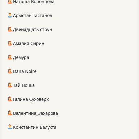
Наташа Воронцова
Арыстан Тастанов
Двенадцать струн
Амалия Сирин
Демура
Dana Noire
Тай Ночка
Галина Суховерх
Валентина_Захарова
Константин Балухта