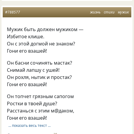
#788577
жизнь
стихи
мужик
Мужик быть должен мужиком —
Избитое клише.
Он с этой догмой не знаком?
Гони его взашей!
Он басни сочинять мастак?
Снимай лапшу с ушей!
Он рохля, нытик и простак?
Гони его взашей!
Он топчет грязным сапогом
Ростки в твоей душе?
Расстанься с этим м@даком,
Гони его взашей!
… показать весь текст …