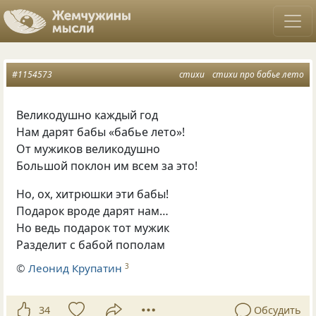
#1154573
стихи
стихи про бабье лето
Великодушно каждый год
Нам дарят бабы
«
бабье лето»!
От мужиков великодушно
Большой поклон им всем за это!
Но
,
ох
,
хитрюшки эти бабы!
Подарок вроде дарят нам…
Но ведь подарок тот мужик
Разделит с бабой пополам
©
Леонид Крупатин
3
34
Обсудить