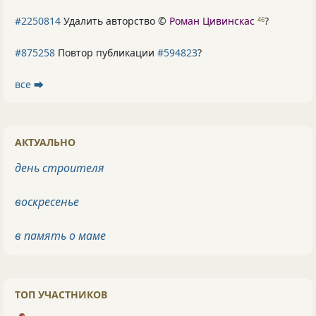
#2250814
Удалить авторство ©
Роман Цивинскас
?
46
#875258
Повтор публикации
#594823
?
все ⮕
АКТУАЛЬНО
день строителя
воскресенье
в память о маме
ТОП УЧАСТНИКОВ