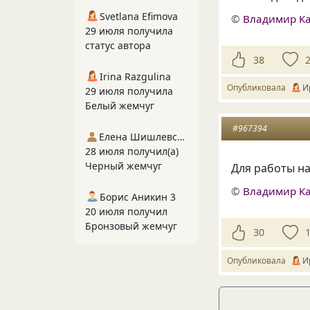
Svetlana Efimova
©
Владимир К
29 июля получила
статус автора
38
Irina Razgulina
Опубликовала
И
29 июля получила
Белый жемчуг
#967394
Елена Шишлевская
28 июля получил(а)
Черный жемчуг
Для работы на
©
Владимир К
Борис Аникин 3
20 июля получил
Бронзовый жемчуг
30
Опубликовала
И