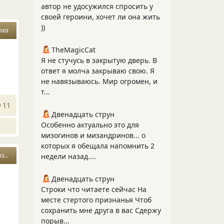
автор не удосужился спросить у
своей героини, хочет ли она жить
))
тка
TheMagicCat
Я не стучусь в закрытую дверь. В
ответ я молча закрываю свою. Я
не навязываюсь. Мир огромен, и
т...
11
Двенадцать струн
Особенно актуально это для
мизогинов и мизандринов... о
которых я обещала напомнить 2
ни
недели назад....
Двенадцать струн
Строки что читаете сейчас На
месте стертого признанья Чтоб
сохранить мне друга в вас Сдержу
порыв...