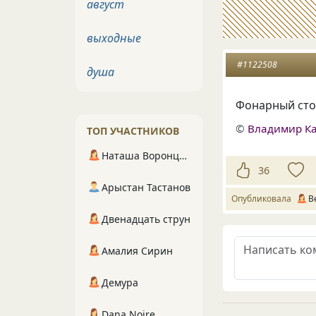
август
выходные
#1122508
душа
Фонарный сто
©
Владимир К
ТОП УЧАСТНИКОВ
Наташа Воронцова
36
Арыстан Тастанов
Опубликовала
В
Двенадцать струн
Амалия Сирин
Демура
Dana Noire