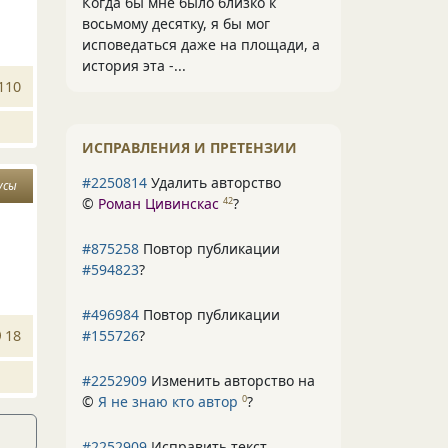
Когда бы мне было близко к
восьмому десятку, я бы мог
исповедаться даже на площади, а
история эта -...
110
ИСПРАВЛЕНИЯ И ПРЕТЕНЗИИ
#2250814
Удалить авторство
усы
©
Роман Цивинскас
?
42
#875258
Повтор публикации
#594823
?
#496984
Повтор публикации
#155726
?
18
#2252909
Изменить авторство на
©
Я не знаю кто автор
?
0
#2252909
Исправить текст