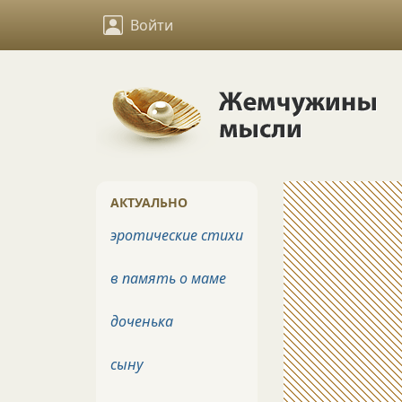
Войти
АКТУАЛЬНО
эротические стихи
в память о маме
доченька
сыну