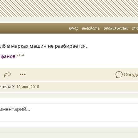
юмор
анекдоты
ирония жизни
ст
лб в марках машин не разбирается.
афанов
2154
Обсуд
еточка Х
10 июн 2018