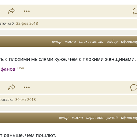
3
еточка Х
22 фев 2018
юмор
мысли
плохие мысли
выбор
афоризм
ть с плохими мыслями хуже
,
чем с плохими женщинами.
афанов
2154
3
риссска
30 окт 2018
юмор
мысли
игра слов
умный
афоризм
т раньше
,
чем пошлют.