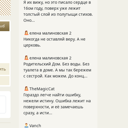
Я их вижу, но это писало сердце в
16ом году, поверх уже лежит
толстый слой из полутыщи стихов.
Оно...
олб
елена малиновская 2
Никогда не оставляй веру. А не
церковь.
елена малиновская 2
Родительский Дом. Без воды. Без
ить
туалета в доме. А мы так бережем
с сестрой. Как можем. До конц...
TheMagicCat
Гораздо легче найти ошибку,
нежели истину. Ошибка лежит на
поверхности, и её замечаешь
сразу, а исти...
Vanch