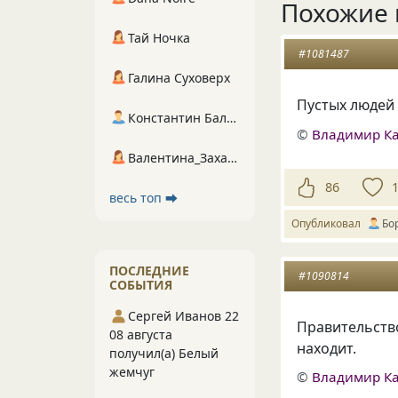
Похожие 
Тай Ночка
#1081487
Галина Суховерх
Пустых людей
Константин Балухта
©
Владимир К
Валентина_Захарова
86
весь топ ⮕
Опубликовал
Бо
ПОСЛЕДНИЕ
#1090814
СОБЫТИЯ
Сергей Иванов 22
Правительство
08 августа
находит.
получил(а) Белый
жемчуг
©
Владимир К