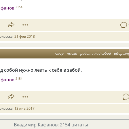
афанов
2154
2
риссска
21 фев 2018
юмор
мысли
работа над собой
афоризм
д собой нужно лезть к себе в забой.
афанов
2154
1
риссска
13 янв 2017
Владимир Кафанов: 2154 цитаты