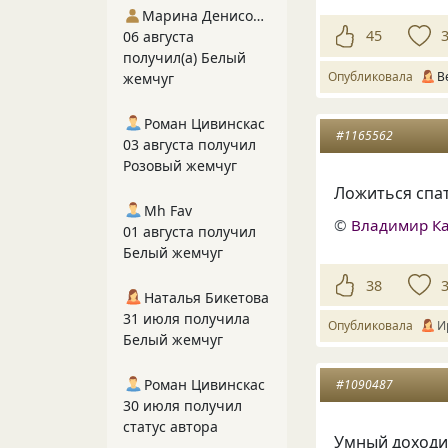
Марина Денисова 5
45
06 августа
получил(а) Белый
Опубликовала
В
жемчуг
Роман Цивинскас
#1165562
03 августа получил
Розовый жемчуг
Ложиться спа
Mh Fav
©
Владимир К
01 августа получил
Белый жемчуг
38
Наталья Бикетова
31 июля получила
Опубликовала
И
Белый жемчуг
Роман Цивинскас
#1090487
30 июля получил
статус автора
Умный доходи