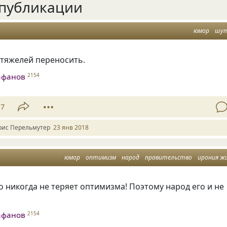
публикации
юмор
шу
 тяжелей переносить.
афанов
2154
17
рис Перельмутер
23 янв 2018
юмор
оптимизм
народ
правительство
ирония жиз
 никогда не теряет оптимизма! Поэтому народ его и не
афанов
2154