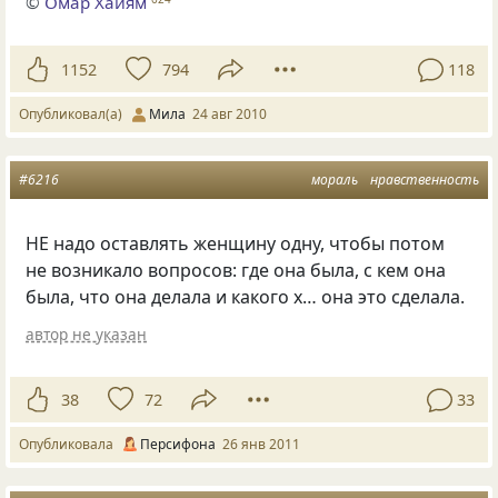
©
Омар Хайям
1152
794
118
Опубликовал(а)
Мила
24 авг 2010
#6216
мораль
нравственность
НЕ надо оставлять женщину одну, чтобы потом
не возникало вопросов: где она была, с кем она
была, что она делала и какого х… она это сделала.
автор не указан
38
72
33
Опубликовала
Персифона
26 янв 2011