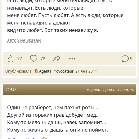
Есть люди, которые меня ненавидят. Пусть
ненавидят. Есть люди, которые
меня любят. Пусть любят. А есть люди, которые
меня ненавидят, а делают
вид что любят. Вот таких ненавижу я.
автор не указан
77
78
9
Опубликовала
Agent1 Provocateur
21 янв 2011
#1437
мораль
нравственность
Один не разберет, чем пахнут розы…
Другой из горьких трав добудет мед…
Кому-то мелочь дашь, навек запомнит…
Кому-то жизнь отдашь, а он и не поймет.
624