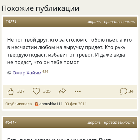
Похожие публикации
#8271
мораль
нравственность
Не тот твой друг, кто за столом с тобою пьет, а кто
в несчастии любом на выручку придет. Кто руку
твердую подаст, избавит от тревог. И даже вида
не подаст, что он тебе помог
©
Омар Хайям
624
327
305
34
Опубликовала
annushka111
03 фев 2011
#5417
мораль
нравственность