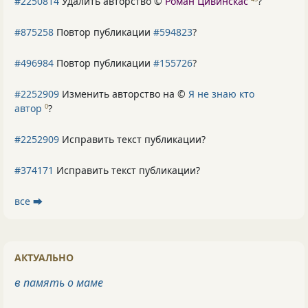
#2250814
Удалить авторство ©
Роман Цивинскас
?
#875258
Повтор публикации
#594823
?
#496984
Повтор публикации
#155726
?
#2252909
Изменить авторство на ©
Я не знаю кто
автор
?
0
#2252909
Исправить текст публикации?
#374171
Исправить текст публикации?
все ⮕
АКТУАЛЬНО
в память о маме