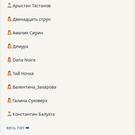
Арыстан Тастанов
Двенадцать струн
Амалия Сирин
Демура
Dana Noire
Тай Ночка
Валентина_Захарова
Галина Суховерх
Константин Балухта
весь топ ⮕