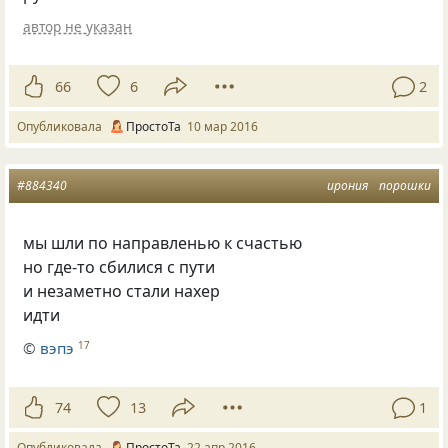
автор не указан
66
6
2
Опубликовала
ПростоТа
10 мар 2016
#884340
ирония
порошки
мы шли по направленью к счастью
но где-то сбилися с пути
и незаметно стали нахер
идти
©
вэпэ
17
74
13
1
Опубликовала
ПростоТа
22 апр 2016