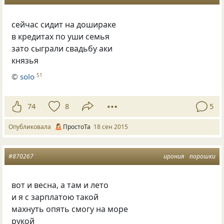
сейчас сидит на дошираке
в кредитах по уши семья
зато сыграли свадьбу аки
князья
©
solo
51
74
8
5
Опубликовала
ПростоТа
18 сен 2015
#870267
ирония
порошки
вот и весна, а там и лето
и я с зарплатою такой
махнуть опять смогу на море
рукой