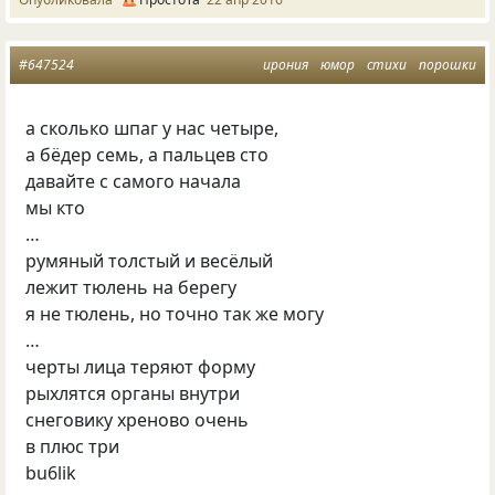
#647524
ирония
юмор
стихи
порошки
а сколько шпаг у нас четыре,
а бёдер семь, а пальцев сто
давайте с самого начала
мы кто
…
румяный толстый и весёлый
лежит тюлень на берегу
я не тюлень, но точно так же могу
…
черты лица теряют форму
рыхлятся органы внутри
снеговику хреново очень
в плюс три
bu6lik