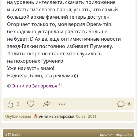
на уровень интеллекта, скачать приложение
и читать смс своего парня, узнать, что самый
большой архив фамилий теперь доступен.
Огорчает только то, моя версия Оpеrа-mini
безнадежно устарела и работать больше
не будет: D Ах да, еще оптимистичные новости
звезд-Галкин постоянно избивает Пугачеву,
Лолиты скоро не станет, что случилось
на похоронах Гурченко.
Уже наизусть знаю!
Надоела, блин, эта реклама)))
©
Энни из Запорожья
31
2
16
Опубликовала
Энни из Запорожья
06 авг 2011
#816560
ирония
порошки