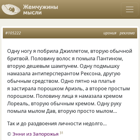
#105222
ирония
реклама
Одну ногу я побрила Джиллетом, вторую обычной
бритвой. Половину волос я помыла Пантином,
вторую дешевым шампунем. Одну подмышку
намазала антиперсперантом Рексона, другую
обычным средством. Одно пятно на платье
я застирала порошком Ариэль, а второе простым
порошком. Половину лица я намазала кремом
Лореаль, вторую обычным кремом. Одну руку
помыла мылом Дав, вторую просто мылом…
Так и до раздвоения личности недолго…
©
Энни из Запорожья
31