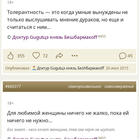
18+
Толерантность — это когда умные вынуждены не
только выслушивать мнение дураков, но еще и
считаться с ним…
©
Дохтур Gugutцэ князь Бешбармакоff
8455
355
72
45
Опубликовал
Дохтур Gugutцэ князь Беshбармакоff
20 июл 2015
#860377
самопроизвольное
самоизвержение
18+
Для любимой женщины ничего не жалко, пока ей
ничего не нужно…
Бог знает - чего хочет женщина, тем сам чёрт не шутит.
©
Дохтур Gugutцэ князь Бешбармакоff
8455