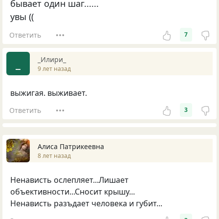
бывает один шаг......
увы ((
Ответить
7
_Илири_
_
9 лет назад
выжигая. выживает.
Ответить
3
Алиса Патрикеевна
8 лет назад
Ненависть ослепляет...Лишает
объективности...Сносит крышу...
Ненависть разъдает человека и губит...