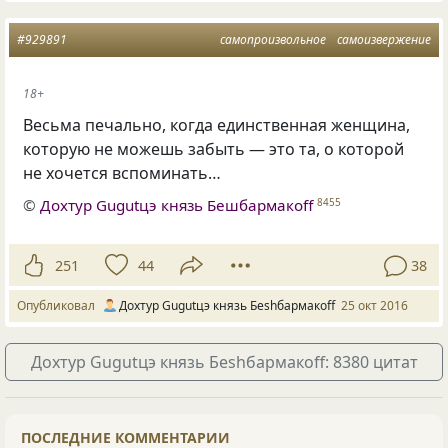
#929891
самопроизвольное
самоизвержение
18+
Весьма печально, когда единственная женщина,
которую не можешь забыть — это та, о которой
не хочется вспоминать…
©
Дохтур Gugutцэ князь Бешбармакоff
8455
251
44
38
Опубликовал
Дохтур Gugutцэ князь Беshбармакоff
25 окт 2016
Дохтур Gugutцэ князь Беshбармакоff: 8380 цитат
ПОСЛЕДНИЕ КОММЕНТАРИИ