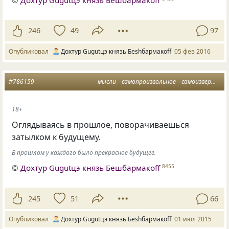
246
49
97
Опубликовал
Дохтур Gugutцэ князь Беshбармакоff
05 фев 2016
#786159
мысли
самопроизвольное
самоизвержение
18+
Оглядываясь в прошлое, поворачиваешься
затылком к будущему.
В прошлом у каждого было прекрасное будущее.
©
Дохтур Gugutцэ князь Бешбармакоff
8455
245
51
66
Опубликовал
Дохтур Gugutцэ князь Беshбармакоff
01 июл 2015