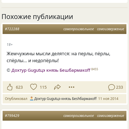
Похожие публикации
#722288
самопроизвольное
самоизвержение
18+
Жемчужины мысли делятся: на перлы, пёрлы,
спёрлы… и недопёрлы!
©
Дохтур Gugutцэ князь Бешбармакоff
8455
623
115
233
Опубликовал
Дохтур Gugutцэ князь Беshбармакоff
11 ноя 2014
#799429
самопроизвольное
самоизвержение