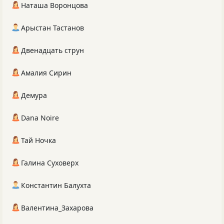
Наташа Воронцова
Арыстан Тастанов
Двенадцать струн
Амалия Сирин
Демура
Dana Noire
Тай Ночка
Галина Суховерх
Константин Балухта
Валентина_Захарова