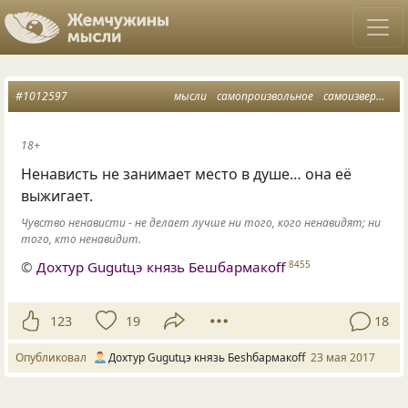
#1012597
мысли
самопроизвольное
самоизвержение
18+
Ненависть не занимает место в душе… она её
выжигает.
Чувство ненависти - не делает лучше ни того, кого ненавидят; ни
того, кто ненавидит.
©
Дохтур Gugutцэ князь Бешбармакоff
8455
123
19
18
Опубликовал
Дохтур Gugutцэ князь Беshбармакоff
23 мая 2017