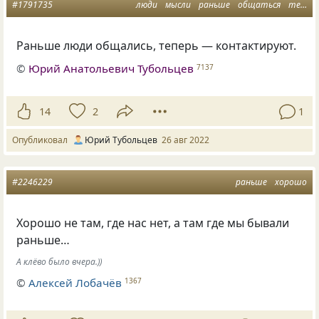
#1791735
люди
мысли
раньше
общаться
теперь
Раньше люди общались, теперь — контактируют.
©
Юрий Анатольевич Тубольцев
7137
14
2
1
Опубликовал
Юрий Тубольцев
26 авг 2022
#2246229
раньше
хорошо
Хорошо не там, где нас нет, а там где мы бывали
раньше…
А клёво было вчера.))
©
Алексей Лобачёв
1367