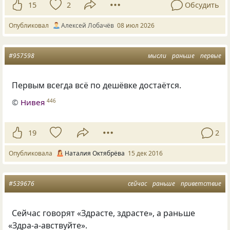
15
2
Обсудить
Опубликовал
Алексей Лобачёв
08 июл 2026
#957598
мысли
раньше
первые
Первым всегда всё по дешёвке достаётся.
©
Нивея
446
19
2
Опубликовала
Наталия Октябрёва
15 дек 2016
#539676
сейчас
раньше
приветствие
Сейчас говорят
«
Здрасте, здрасте», а раньше
«
Здра-а-авствуйте».