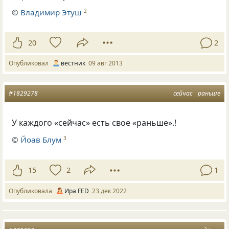
©
Владимир Этуш
2
20
2
Опубликовал
вестник
09 авг 2013
#1829278
сейчас
раньше
У каждого «сейчас» есть свое «раньше».!
©
Йоав Блум
3
15
2
1
Опубликовала
Ира FED
23 дек 2022