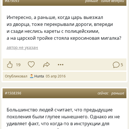
#879093
раньше
синие ведёрки
Интересно, а раньше, когда царь выезжал
из дворца, тоже перекрывали дороги, впереди
и сзади неслись кареты с полицейскими,
а на царской тройке стояла керосиновая мигалка?
автор не указан
19
5
Опубликовал
Hunta
05 апр 2016
#1508396
сейчас
раньше
Большинство людей считает, что предыдущие
поколения были глупее нынешнего. Однако их не
удивляет факт, что когда-то в инструкции для