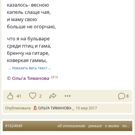
казалось- весною
капель слаще чая,
и маму свою
больше не огорчаю,
что я на бульваре
среди птиц и гама,
бренчу на гитаре,
коверкая гаммы,
… показать весь текст …
©
Ольга Тиманова
2814
41
2
8
Опубликовала
ОЛЬГА ТИМАНОВА _
10 мар 2017
#1624949
об отношениях
раньше
о жизни
подорожание