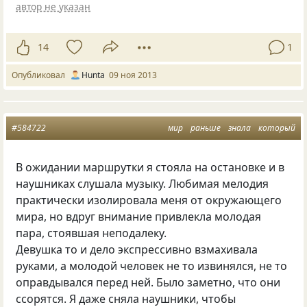
автор не указан
14
1
Опубликовал
Hunta
09 ноя 2013
#584722
мир
раньше
знала
который
В ожидании маршрутки я стояла на остановке и в
наушниках слушала музыку. Любимая мелодия
практически изолировала меня от окружающего
мира, но вдруг внимание привлекла молодая
пара, стоявшая неподалеку.
Девушка то и дело экспрессивно взмахивала
руками, а молодой человек не то извинялся, не то
оправдывался перед ней. Было заметно, что они
ссорятся. Я даже сняла наушники, чтобы