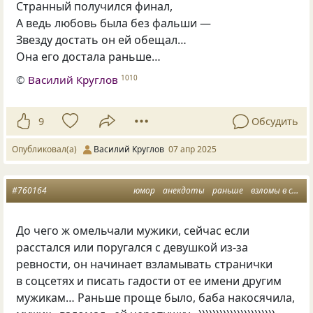
Странный получился финал,
А ведь любовь была без фальши —
Звезду достать он ей обещал…
Она его достала раньше…
©
Василий Круглов
1010
9
Обсудить
Опубликовал(а)
Василий Круглов
07 апр 2025
#760164
юмор
анекдоты
раньше
взломы в соцсетях
До чего ж омельчали мужики, сейчас если
расстался или поругался с девушкой из-за
ревности, он начинает взламывать странички
в соцсетях и писать гадости от ее имени другим
мужикам… Раньше проще было, баба накосячила,