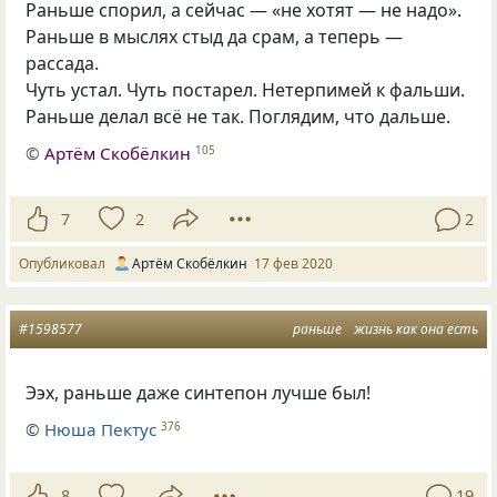
Раньше спорил, а сейчас — «не хотят — не надо».
Раньше в мыслях стыд да срам, а теперь —
рассада.
Чуть устал. Чуть постарел. Нетерпимей к фальши.
Раньше делал всё не так. Поглядим, что дальше.
©
Артём Скобёлкин
105
7
2
2
Опубликовал
Артём Скобёлкин
17 фев 2020
#1598577
раньше
жизнь как она есть
Ээх, раньше даже синтепон лучше был!
©
Нюша Пектус
376
8
19