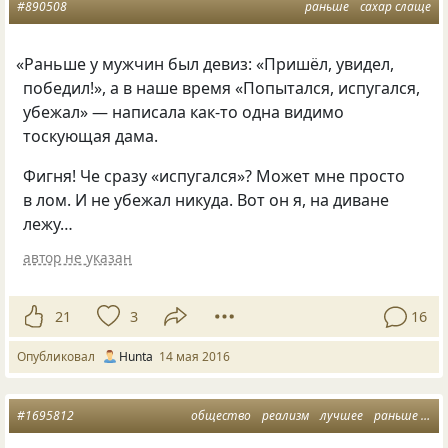
#890508
раньше
сахар слаще
«
Раньше у мужчин был девиз: «Пришёл, увидел,
победил!», а в наше время
«
Попытался, испугался,
убежал» — написала как-то одна видимо
тоскующая дама.
Фигня! Че сразу
«
испугался»? Может мне просто
в лом. И не убежал никуда. Вот он я, на диване
лежу…
автор не указан
21
3
16
Опубликовал
Hunta
14 мая 2016
#1695812
общество
реализм
лучшее
раньше
ны