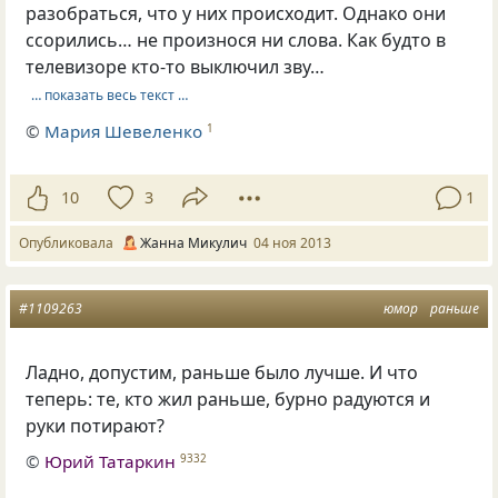
разобраться, что у них происходит. Однако они
ссорились… не произнося ни слова. Как будто в
телевизоре кто-то выключил зву…
… показать весь текст …
©
Мария Шевеленко
1
10
3
1
Опубликовала
Жанна Микулич
04 ноя 2013
#1109263
юмор
раньше
Ладно
,
допустим
,
раньше было лучше. И что
теперь: те
,
кто жил раньше
,
бурно радуются и
руки потирают?
©
Юрий Татаркин
9332