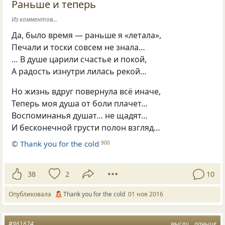
Раньше и теперь
Из комментов...
Да, было время — раньше я «летала»,
Печали и тоски совсем не знала…
… В душе царили счастье и покой,
А радость изнутри лилась рекой…
Но жизнь вдруг повернула всё иначе,
Теперь моя душа от боли плачет…
Воспоминанья душат… не щадят…
И бесконечной грусти полон взгляд…
©
Thank you for the cold
900
38
2
10
Опубликовала
Thank you for the cold
01 ноя 2016
#961674
мысли
раньше