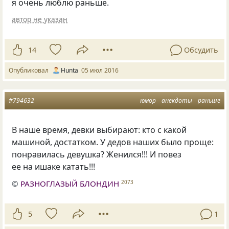
я очень люблю раньше.
автор не указан
14
Обсудить
Опубликовал
Hunta
05 июл 2016
#794632
юмор
анекдоты
раньше
В наше время, девки выбирают: кто с какой
машиной, достатком. У дедов наших было проще:
понравилась девушка? Женился!!! И повез
ее на ишаке катать!!!
©
РАЗНОГЛАЗЫЙ БЛОНДИН
2073
5
1