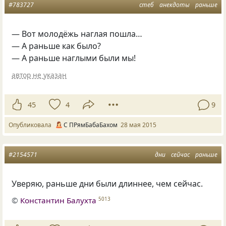
#783727
стеб
анекдоты
раньше
— Вот молодёжь наглая пошла…
— А раньше как было?
— А раньше наглыми были мы!
автор не указан
45
4
9
Опубликовала
С ПРямБабаБахом
28 мая 2015
#2154571
дни
сейчас
раньше
Уверяю, раньше дни были длиннее, чем сейчас.
©
Константин Балухта
5013