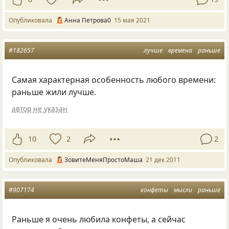
Опубликовала
Анна Петрова0
15 мая 2021
#182657
лучше
времена
раньше
Самая характерная особенность любого времени:
раньше жили лучше.
автор не указан
10
2
2
Опубликовала
ЗовитеМеняПростоМаша
21 дек 2011
#907174
конфеты
мысли
раньше
Раньше я очень любила конфеты, а сейчас