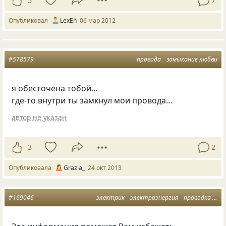
5
7
Опубликовал
LexEn
06 мар 2012
#578579
провода
замыкание любви
я обесточена тобой…
где-то внутри ты замкнул мои провода…
автор не указан
3
2
Опубликовала
Grazia_
24 окт 2013
#169046
электрик
электроэнергия
проводка
пр