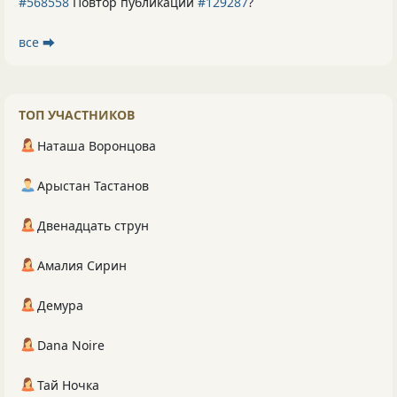
#568558
Повтор публикации
#129287
?
все ⮕
ТОП УЧАСТНИКОВ
Наташа Воронцова
Арыстан Тастанов
Двенадцать струн
Амалия Сирин
Демура
Dana Noire
Тай Ночка