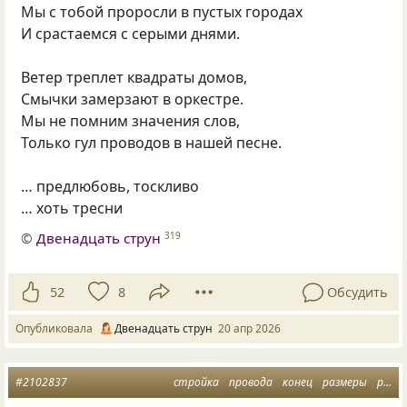
Мы с тобой проросли в пустых городах
И срастаемся с серыми днями.
Ветер треплет квадраты домов,
Смычки замерзают в оркестре.
Мы не помним значения слов,
Только гул проводов в нашей песне.
… предлюбовь, тоскливо
… хоть тресни
©
Двенадцать струн
319
52
8
Обсудить
Опубликовала
Двенадцать струн
20 апр 2026
#2102837
стройка
провода
конец
размеры
размер