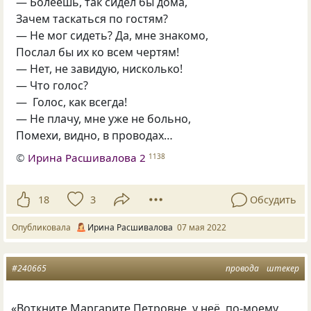
— Болеешь, так сидел бы дома,
Зачем таскаться по гостям?
— Не мог сидеть? Да, мне знакомо,
Послал бы их ко всем чертям!
— Нет, не завидую, нисколько!
— Что голос?
— Голос, как всегда!
— Не плачу, мне уже не больно,
Помехи, видно, в проводах…
©
Ирина Расшивалова 2
1138
18
3
Обсудить
Опубликовала
Ирина Расшивалова
07 мая 2022
#240665
провода
штекер
«
Воткните Маргарите Петровне, у неё, по-моему,