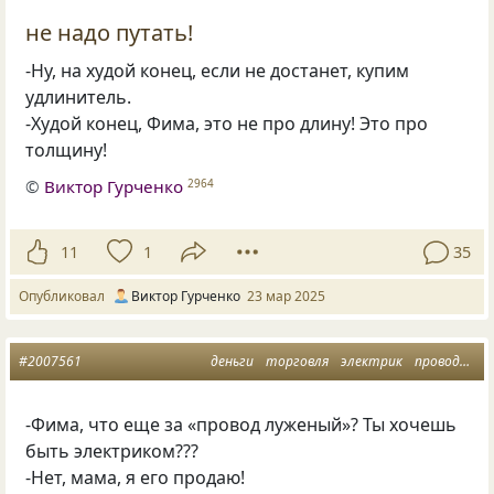
не надо путать!
-Ну, на худой конец, если не достанет, купим
удлинитель.
-Худой конец, Фима, это не про длину! Это про
толщину!
©
Виктор Гурченко
2964
11
1
35
Опубликовал
Виктор Гурченко
23 мар 2025
#2007561
деньги
торговля
электрик
провода
п
-Фима, что еще за «провод луженый»? Ты хочешь
быть электриком???
-Нет, мама, я его продаю!