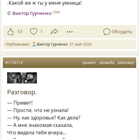
-Какой же ж ты у меня умница!
©
Виктор Гурченко
2964
13
1
Обсудить
Опубликовал
Виктор Гурченко
31 мая 2024
#1754112
привет
провода
разговор
Разговор.
— Привет!
— Прости, что не узнала!
— Ну, как здоровье? Как дела?
— А мне знакомая сказала,
Что видела тебя вчера…