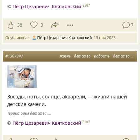
©
Пётр Цезаревич Квятковский
8507
38
3
7
Опубликовал
Пётр Цезаревич Квятковский
13 ноя 2023
#1307347
жизнь
детство
радость
детство золотое
Звезды, ноты, солнце, акварели, — жизни нашей
детские качели.
Территория детства ....
©
Пётр Цезаревич Квятковский
8507