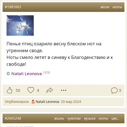
#1981063
весна
ноты
Пенье птиц озарило весну блеском нот на
утреннем своде.
Ноты смело летят в синеву к Благоденствию и к
свободе!
©
Natali Leonova
1570
50
4
3
Опубликовала
Natali Leonova
20 мар 2024
#2065248
жизнь
чувства
музыка
ноты
цветение