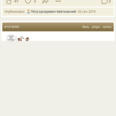
47
3
3
Опубликовал
Пётр Цезаревич Квятковский
26 сен 2019
#1918496
день
утро
ноты
Декретные стишки
В декрете, братцы, всяко-разно:
С утра до вечера как пчёла.
Проснуться с нотою оргазма
Мне помогает кофемола.
За день меняются местами
По сто оттенков настроена.
Фейсбук пестрит с утра постами,
Да пробуждает глас мышлена.