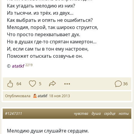
Как угадать мелодию из них?
Из тысячи. из трёх. из двух…
Как выбрать и опять не ошибиться?
Мелодия, порой, так широко струится,
Что просто перехватывает дух.
Но в душах где-то спрятан камертон…
И, если сам ты в тон ему настроен,
Поможет отыскать созвучье он.
©
atatkf
2219
64
5
36
Опубликовала
atatkf
18 ноя 2013
#1247311
чувства
душа
сердце
ноты
Мелодию души слушайте сердцем.