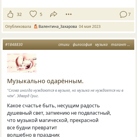
32
5
7
Опубликовала
Валентина_Захарова
04 мая 2023
#1848830
стихи
философия
музыка
талант
но
Музыкально одарённым.
"Слова иногда нуждаются в музыке, но музыка не нуждается ни в
чём". Эдвард Григ.
Какое счастье быть, несущим радость
душевный свет, затмению не подвластный,
что музыкой магической, прекрасной
все будни превратит
волшебно в праздник