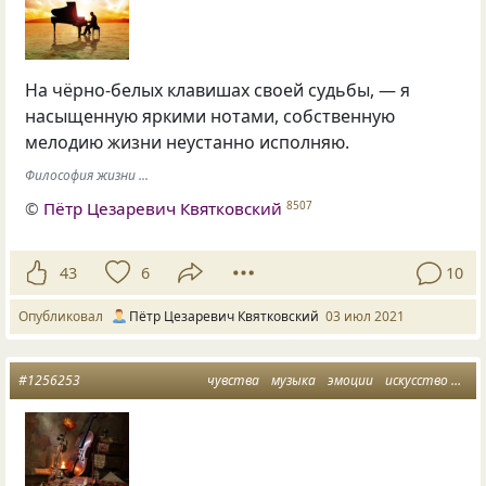
На чёрно-белых клавишах своей судьбы, — я
насыщенную яркими нотами, собственную
мелодию жизни неустанно исполняю.
Философия жизни ...
©
Пётр Цезаревич Квятковский
8507
43
6
10
Опубликовал
Пётр Цезаревич Квятковский
03 июл 2021
#1256253
чувства
музыка
эмоции
искусство
но