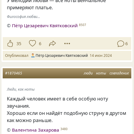
У мелодии любви — все ноты венчальное
примеряют платье.
Философия любви...
©
Пётр Цезаревич Квятковский
8507
35
6
6
Опубликовал
Пётр Цезаревич Квятковский
14 июн 2024
#1870465
люди
ноты
совпадение
Люди, как ноты
Каждый человек имеет в себе особую ноту
звучания.
Хорошо если он найдёт подобную струну в другом
как можно раньше.
©
Валентина Захарова
3480