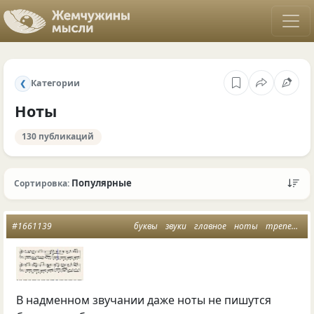
Категории
❮
Ноты
130 публикаций
Популярные
Сортировка:
#1661139
буквы
звуки
главное
ноты
трепет мысли
В надменном звучании даже ноты не пишутся