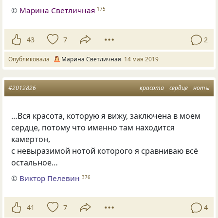
©
Марина Светличная
175
43
7
2
Опубликовала
Марина Светличная
14 мая 2019
#2012826
красота
сердце
ноты
…Вся красота, которую я вижу, заключена в моем
сердце, потому что именно там находится
камертон,
с невыразимой нотой которого я сравниваю всё
остальное…
©
Виктор Пелевин
376
41
7
4