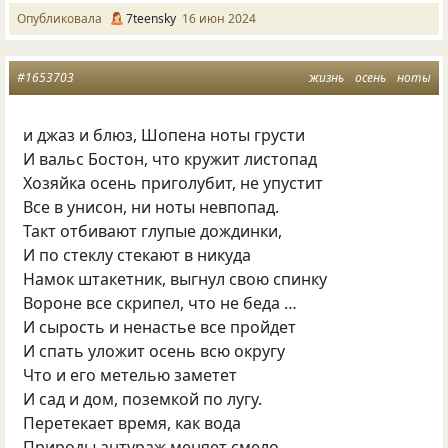
Опубликовала
7teensky
16 июн 2024
#1653703
жизнь
осень
ноты
и джаз и блюз, Шопена ноты грусти
И вальс Бостон, что кружит листопад
Хозяйка осень приголубит, не упустит
Все в унисон, ни ноты невпопад.
Такт отбивают глупые дождинки,
И по стеклу стекают в никуда
Намок штакетник, выгнул свою спинку
Вороне все скрипел, что не беда …
И сырость и ненастье все пройдет
И спать уложит осень всю округу
Что и его метелью заметет
И сад и дом, поземкой по лугу.
Перетекает время, как вода
Природы антураж меняет смело