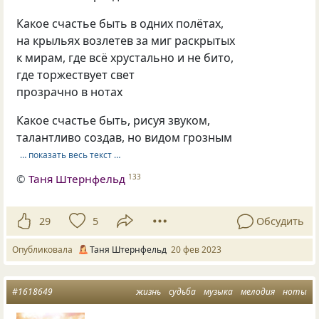
Какое счастье быть в одних полётах,
на крыльях возлетев за миг раскрытых
к мирам, где всё хрустально и не бито,
где торжествует свет
прозрачно в нотах
Какое счастье быть, рисуя звуком,
талантливо создав, но видом грозным
… показать весь текст …
©
Таня Штернфельд
133
29
5
Обсудить
Опубликовала
Таня Штернфельд
20 фев 2023
#1618649
жизнь
судьба
музыка
мелодия
ноты