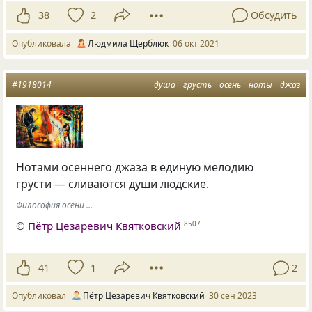
38
2
Обсудить
Опубликовала
Людмила Щерблюк
06 окт 2021
#1918014
душа
грусть
осень
ноты
джаз
Нотами осеннего джаза в единую мелодию
грусти — сливаются души людские.
Философия осени ...
©
Пётр Цезаревич Квятковский
8507
41
1
2
Опубликовал
Пётр Цезаревич Квятковский
30 сен 2023