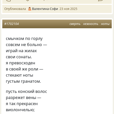
Опубликовала
Валентина-Софи
23 ноя 2025
#1702104
смерть
нежность
ноты
смычком по горлу
совсем не больно —
играй на жилах
свои сонаты.
я превосходен
в своей же роли —
стекают ноты
густым гранатом.
пусть конский волос
разрежет вены —
я так прекрасен
виолончелью;