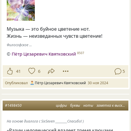
Музыка — это буйное цветение нот.
Жизнь — неизведанных чувств цветение!
Философское ...
©
Пётр Цезаревич Квятковский
8507
41
6
5
Опубликовал
Пётр Цезаревич Квятковский
30 ноя 2024
#1498450
цифры
буквы
ноты
заметка к высказыванию
На основе диалога с SixSeven ________Спасибо! )
«Разум человеческий владеет тремя ключами,