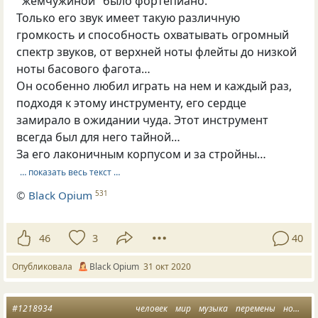
' жемчужиной ‘ было фортепиано.
Только его звук имеет такую различную
громкость и способность охватывать огромный
спектр звуков, от верхней ноты флейты до низкой
ноты басового фагота…
Он особенно любил играть на нем и каждый раз,
подходя к этому инструменту, его сердце
замирало в ожидании чуда. Этот инструмент
всегда был для него тайной…
За его лаконичным корпусом и за стройны…
… показать весь текст …
©
Вlack Opium
531
46
3
40
Опубликовала
Вlack Оpium
31 окт 2020
#1218934
человек
мир
музыка
перемены
ноты