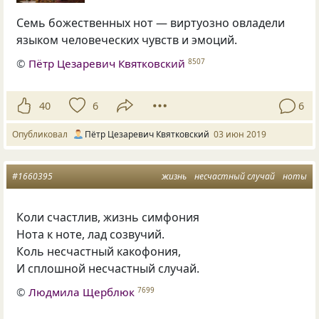
Семь божественных нот — виртуозно овладели
языком человеческих чувств и эмоций.
©
Пётр Цезаревич Квятковский
8507
40
6
6
Опубликовал
Пётр Цезаревич Квятковский
03 июн 2019
#1660395
жизнь
несчастный случай
ноты
Коли счастлив, жизнь симфония
Нота к ноте, лад созвучий.
Коль несчастный какофония,
И сплошной несчастный случай.
©
Людмила Щерблюк
7699