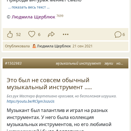
… показать весь текст …
©
Людмила Щерблюк
7699
52
6
6
Опубликовала
Людмила Щерблюк
21 сен 2021
#1502983
музыкальный инструмент
звуки
ноты
Это был не совсем обычный
музыкальный инструмент .....
Без рук Мастера фортепиано красивая, но бесполезная игрушка.
https://youtu.be/RClgm3ozuUs
Музыкант был талантлив и играл на разных
инструментах. У него была коллекция
музыкальных инструментов, но его любимой