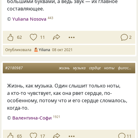
большими буквами, а ведь звук — их главное
составляющее.
©
Yuliana Nosova
443
62
11
2
Опубликовала
Yiliana
08 окт 2021
#2180987
жизнь
музыка
сердце
ноты
философия жизни
Жизнь, как музыка. Один слышит только ноты,
а кто-то чувствует, как она рвет сердце, по-
особенному, потому что и его сердце сломалось,
когда-то.
©
Валентина-Софи
1921
65
17
11