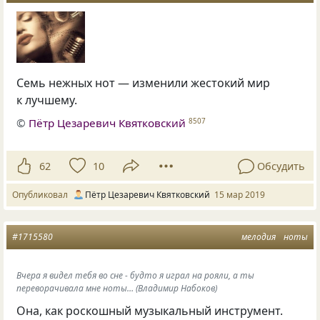
Семь нежных нот — изменили жестокий мир
к лучшему.
©
Пётр Цезаревич Квятковский
8507
62
10
Обсудить
Опубликовал
Пётр Цезаревич Квятковский
15 мар 2019
#1715580
мелодия
ноты
Вчера я видел тебя во сне - будто я играл на рояли, а ты
переворачивала мне ноты… (Владимир Набоков)
Она, как роскошный музыкальный инструмент.