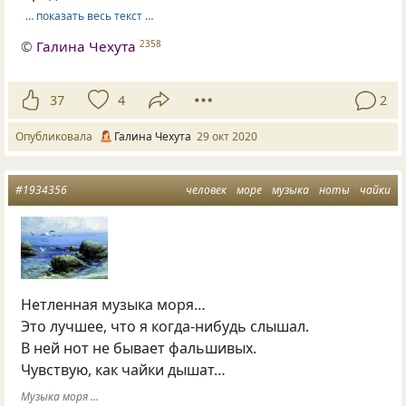
… показать весь текст …
©
Галина Чехута
2358
37
4
2
Опубликовала
Галина Чехута
29 окт 2020
#1934356
человек
море
музыка
ноты
чайки
Нетленная музыка моря…
Это лучшее, что я когда-нибудь слышал.
В ней нот не бывает фальшивых.
Чувствую, как чайки дышат…
Музыка моря ...