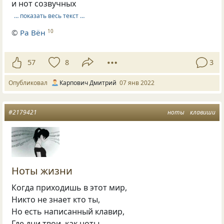
и нот созвучных
… показать весь текст …
©
Ра Вён
10
57
8
3
Опубликовал
Карпович Дмитрий
07 янв 2022
#2179421
ноты
клавиши
Ноты жизни
Когда приходишь в этот мир,
Никто не знает кто ты,
Но есть написанный клавир,
Где дни твои, как ноты.