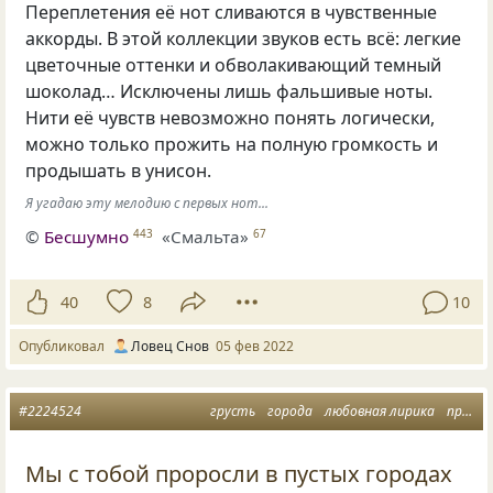
Переплетения её нот сливаются в чувственные
аккорды. В этой коллекции звуков есть всё: легкие
цветочные оттенки и обволакивающий темный
шоколад… Исключены лишь фальшивые ноты.
Нити её чувств невозможно понять логически,
можно только прожить на полную громкость и
продышать в унисон.
Я угадаю эту мелодию с первых нот...
©
Бесшумно
«Смальта»
443
67
40
8
10
Опубликовал
Ловец Снов
05 фев 2022
#2224524
грусть
города
любовная лирика
провода
Мы с тобой проросли в пустых городах