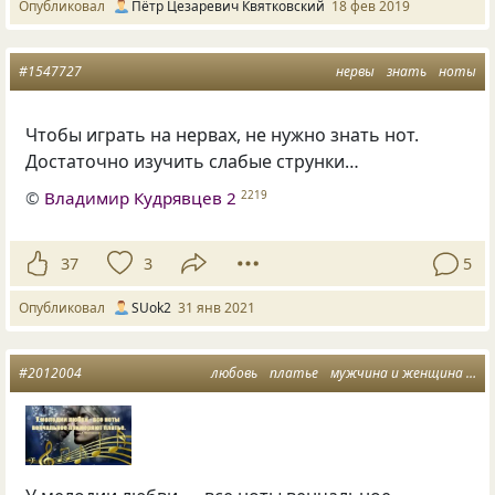
Опубликовал
Пётр Цезаревич Квятковский
18 фев 2019
#1547727
нервы
знать
ноты
Чтобы играть на нервах, не нужно знать нот.
Достаточно изучить слабые струнки…
©
Владимир Кудрявцев 2
2219
37
3
5
Опубликовал
SUok2
31 янв 2021
#2012004
любовь
платье
мужчина и женщина
ме