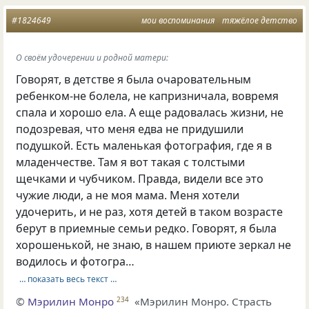
#1824649
мои воспоминания
тяжёлое детство
О своём удочерении и родной матери:
Говорят, в детстве я была очаровательным
ребенком-не болела, не капризничала, вовремя
спала и хорошо ела. А еще радовалась жизни, не
подозревая, что меня едва не придушили
подушкой. Есть маленькая фотография, где я в
младенчестве. Там я вот такая с толстыми
щечками и чубчиком. Правда, видели все это
чужие люди, а не моя мама. Меня хотели
удочерить, и не раз, хотя детей в таком возрасте
берут в приемные семьи редко. Говорят, я была
хорошенькой, не знаю, в нашем приюте зеркал не
водилось и фотогра…
… показать весь текст …
©
Мэрилин Монро
«Мэрилин Монро. Страсть
234