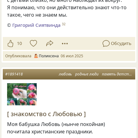
с детьми близко, но много наблюдал их вокруг.
Я понимаю, что они действительно знают что-то
такое, чего не знаем мы.
©
Григорий Сиятвинда
32
10
Обсудить
Опубликовала
Поликсена
06 июл 2025
#1891418
любовь
родные люди
память детства
[ знакомство с Любовью ]
Моя бабушка Любовь (нынче покойная)
почитала христианские праздники.