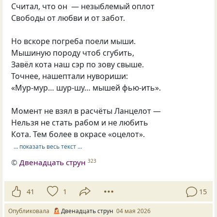
Считал, что он — незыблемый оплот
Свободы от любви и от забот.
Но вскоре погреба поели мыши.
Мышиную породу чтоб сгубить,
Завёл кота наш сэр по зову свыше.
Точнее, нашептали нувориши:
«Мур-мур… шур-шу… мышей фью-ить».
Момент не взял в расчёты Ланцелот —
Нельзя не стать рабом и не любить
Кота. Тем более в окрасе «оцелот».
… показать весь текст …
©
Двенадцать струн
323
41
1
15
Опубликовала
Двенадцать струн
04 мая 2026