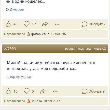
ни в один кошелёк…
©
Джерен
1
43
12
Обсудить
Опубликовала
Григорьевна
12 мая 2026
#327041
ирония
мужчины
кошелек
-Милый, наличие у тебя в кошельке денег- это
не твоя заслуга, а моя недоработка…
автор не указан
10
5
Обсудить
Опубликовала
ЗАноЗА
20 авг 2012