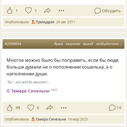
1
1
Обсудить
Опубликовала
Премудрая
26 авг 2011
#2099604
душа
кошелек
выход
несбыточное
на
Многое можно было бы поправить, если бы люди
больше думали не о пополнении кошелька, а о
наполнении души.
"бы", как всегда мешает...
©
Тамара Синельни
1421
49
6
14
Опубликовала
Тамара Синельни
14 мар 2025