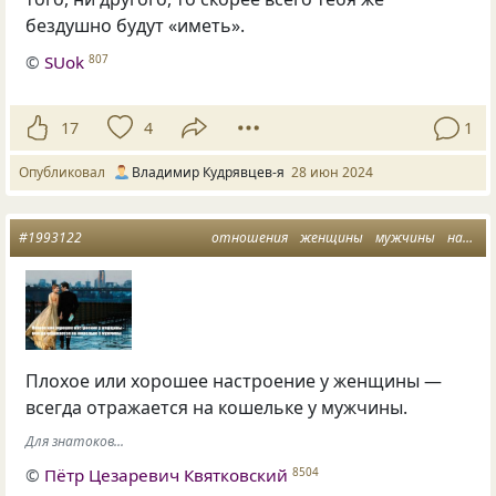
бездушно будут «иметь».
©
SUok
807
17
4
1
Опубликовал
Владимир Кудрявцев-я
28 июн 2024
#1993122
отношения
женщины
мужчины
настроение
Плохое или хорошее настроение у женщины —
всегда отражается на кошельке у мужчины.
Для знатоков...
©
Пётр Цезаревич Квятковский
8504