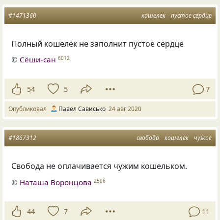
#1471360
кошелек
пустое сердце
Полный кошелёк не заполнит пустое сердце
©
Сёши-сан
6012
54
5
7
Опубликовал
Павел Сависько
24 авг 2020
#1867312
свобода
кошелек
чужое
Свобода не оплачивается чужим кошельком.
©
Наташа Воронцова
2506
44
7
11