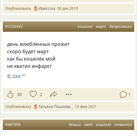
Опубликовала
Ириссска
06 дек 2013
#1556443
кошелек
март
депрессяшки
день влюблённых прожит
скоро будет март
как бы кошелёк мой
не хватил инфаркт
©
ZAK
47
38
2
1
Опубликовала
Татьяна Пашкова _
16 фев 2021
#887098
деньги
свет
кошелек
темнота