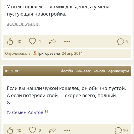
У всех кошелек — домик для денег, а у меня
пустующая новостройка.
автор не указан
40
1
6
Опубликовала
Григорьевна
24 апр 2014
#601381
досада
кошелек
мысли
афоризмусы
Если вы нашли чужой кошелек, он обычно пустой.
А если потеряли свой — скорее всего, полный.
&
©
Семен Альтов
89
40
2
10