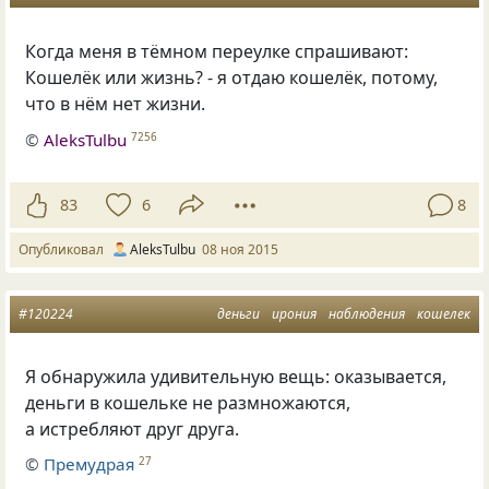
Когда меня в тёмном переулке спрашивают:
Кошелёк или жизнь? - я отдаю кошелёк, потому,
что в нём нет жизни.
©
AleksTulbu
7256
83
6
8
Опубликовал
AleksTulbu
08 ноя 2015
#120224
деньги
ирония
наблюдения
кошелек
Я обнаружила удивительную вещь: оказывается,
деньги в кошельке не размножаются,
а истребляют друг друга.
©
Премудрая
27