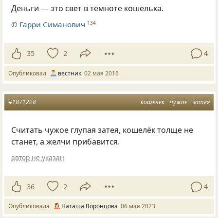
Деньги — это свет в темноте кошелька.
©
Гарри Симанович
134
35
2
4
Опубликовал
вестник
02 мая 2016
#1871228
кошелек
чужое
затея
Считать чужое глупая затея, кошелёк толще не
станет, а желчи прибавится.
автор не указан
36
2
4
Опубликовала
Наташа Воронцова
06 мая 2023