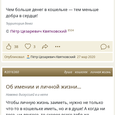
Чем больше денег в кошельке — тем меньше
добра в сердце!
Территория денег
©
Пётр Цезаревич Квятковский
8504
38
3
6
Опубликовал
Пётр Цезаревич Квятковский
27 мар 2020
#2016360
душа
кошелек
личная жизнь
Об имении и личной жизни...
Навеяно дискуссией в и-нете
Чтобы личную жизнь заиметь, нужно не только
что-то в кошельке иметь, но и в душе! А когда ни
того, ни другого, то скорее всего тебя же