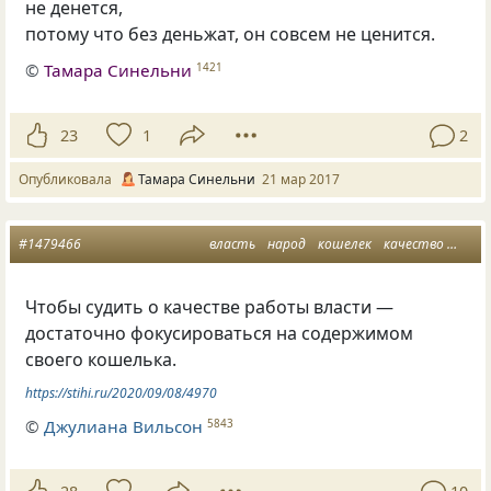
не денется,
потому что без деньжат, он совсем не ценится.
©
Тамара Синельни
1421
23
1
2
Опубликовала
Тамара Синельни
21 мар 2017
#1479466
власть
народ
кошелек
качество
прос
Чтобы судить о качестве работы власти —
достаточно фокусироваться на содержимом
своего кошелька.
https://stihi.ru/2020/09/08/4970
©
Джулиана Вильсон
5843