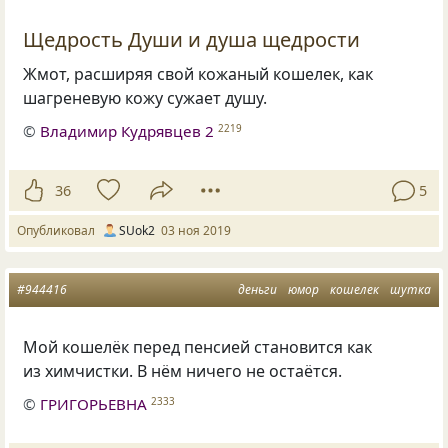
Щедрость Души и душа щедрости
Жмот
,
расширяя свой кожаный кошелек
,
как
шагреневую кожу сужает душу.
©
Владимир Кудрявцев 2
2219
36
5
Опубликовал
SUok2
03 ноя 2019
#944416
деньги
юмор
кошелек
шутка
Мой кошелёк перед пенсией становится как
из химчистки. В нём ничего не остаётся.
©
ГРИГОРЬЕВНА
2333