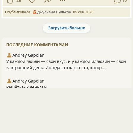
28
10
Опубликовала
Джулиана Вильсон
09 сен 2020
Загрузить больше
Следующая страница загружена.
ПОСЛЕДНИЕ КОММЕНТАРИИ
Andrey Gapoian
У каждой любви — свой вкус, и у каждой иллюзии — свой
завтрашний день. Иногда это как тесто, котор...
Andrey Gapoian
Решётка- к деньгам...
Владислав Шевцов-Томский
А похожа! Все они такие ))
PLutоvkА
Но я не ваша подписчица) Ни настоящая, ни бывшая.