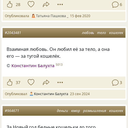
28
6
Опубликовала
Татьяна Пашкова _
15 фев 2020
#2043481
любовь
тело
кошелек
Взаимная любовь. Он любил её за тело, а она
его — за тугой кошелёк.
©
Константин Балухта
5013
37
3
Опубликовал
Константин Балухта
23 сен 2024
#964671
деньги
юмор
размышления
кошелек
За Новый год бедные кошельки до того