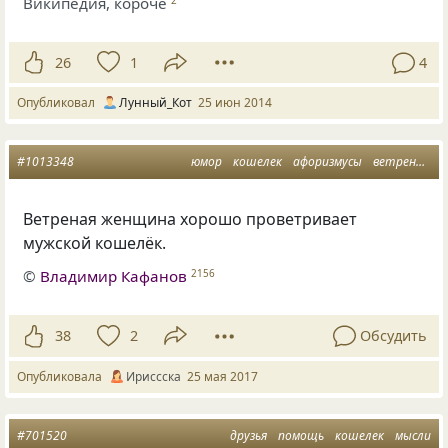
Википедия, короче
26
1
4
Опубликовал
Лунный_Кот
25 июн 2014
#1013348
юмор
кошелек
афоризмусы
ветреная женщина
Ветреная женщина хорошо проветривает
мужской кошелёк.
©
Владимир Кафанов
2156
38
2
Обсудить
Опубликовала
Ириссска
25 мая 2017
#701520
друзья
помощь
кошелек
мысли