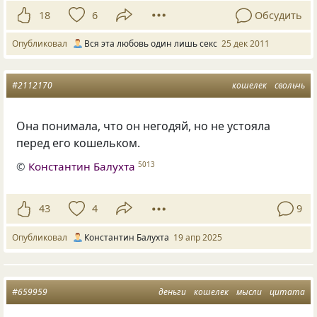
18
6
Обсудить
Опубликовал
Вся эта любовь один лишь секс
25 дек 2011
#2112170
кошелек
свольчь
Она понимала, что он негодяй, но не устояла
перед его кошельком.
©
Константин Балухта
5013
43
4
9
Опубликовал
Константин Балухта
19 апр 2025
#659959
деньги
кошелек
мысли
цитата