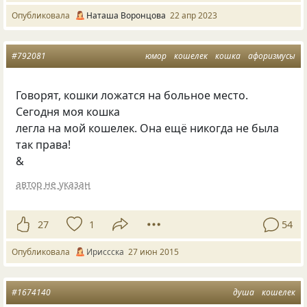
Опубликовала
Наташа Воронцова
22 апр 2023
#792081
юмор
кошелек
кошка
афоризмусы
Говорят, кошки ложатся на больное место.
Сегодня моя кошка
легла на мой кошелек. Она ещё никогда не была
так права!
&
автор не указан
27
1
54
Опубликовала
Ириссска
27 июн 2015
#1674140
душа
кошелек