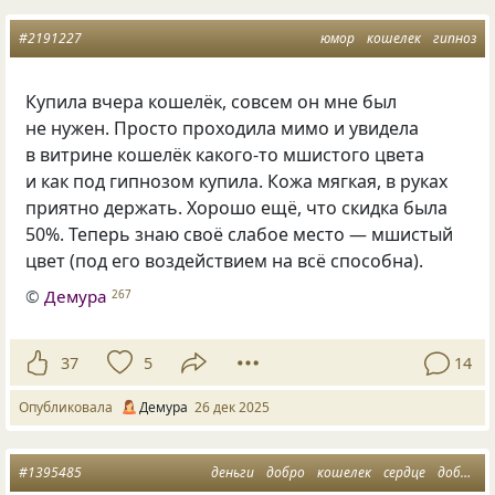
#2191227
юмор
кошелек
гипноз
Купила вчера кошелёк, совсем он мне был
не нужен. Просто проходила мимо и увидела
в витрине кошелёк какого-то мшистого цвета
и как под гипнозом купила. Кожа мягкая, в руках
приятно держать. Хорошо ещё, что скидка была
50%. Теперь знаю своё слабое место — мшистый
цвет (под его воздействием на всё способна).
©
Демура
267
37
5
14
Опубликовала
Демура
26 дек 2025
#1395485
деньги
добро
кошелек
сердце
доброта