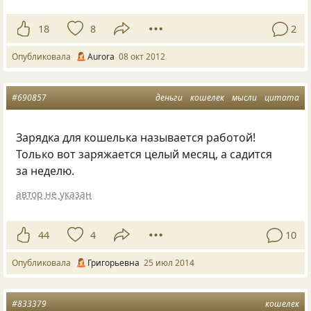
18
8
2
Опубликовала
Aurora
08 окт 2012
#690857
деньги
кошелек
мысли
цитата
Зарядка для кошелька называется работой!
Только вот заряжается целый месяц, а садится
за неделю.
автор не указан
44
4
10
Опубликовала
Григорьевна
25 июл 2014
#833379
кошелек