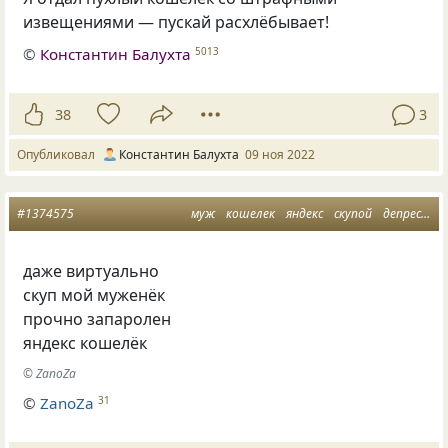
извещениями — пускай расхлёбывает!
©
Константин Балухта
5013
38
3
Опубликовал
Константин Балухта
09 ноя 2022
#1374575
муж
кошелек
яндекс
скупой
депрессяшки
даже виртуально
скуп мой муженёк
прочно запаролен
яндекс кошелёк
© ZanoZa
©
ZanoZa
31