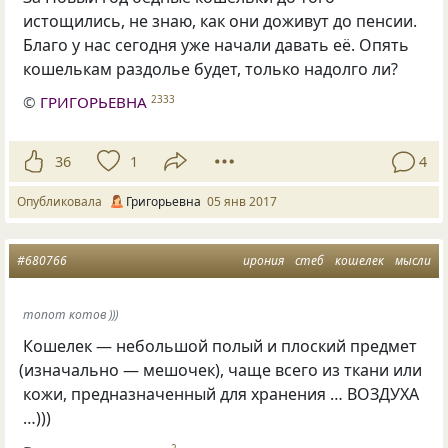
истощились, не знаю, как они доживут до пенсии.
Благо у нас сегодня уже начали давать её. Опять
кошелькам раздолье будет, только надолго ли?
©
ГРИГОРЬЕВНА
2333
36
1
4
Опубликовала
Григорьевна
05 янв 2017
#680766
ирония
стеб
кошелек
мысли
топот котов )))
Кошелек — небольшой полый и плоский предмет
(
изначально — мешочек), чаще всего из ткани или
кожи, предназначенный для хранения … ВОЗДУХА
…)))
2