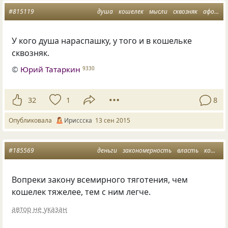
#815119
душа
кошелек
мысли
сквозняк
афоризмусы
У кого душа нараспашку, у того и в кошельке
сквозняк.
©
Юрий Татаркин
9330
32
1
8
Опубликовала
Ириссска
13 сен 2015
#185569
деньги
закономерность
власть
кошелек
Вопреки закону всемирного тяготения, чем
кошелек тяжелее, тем с ним легче.
автор не указан