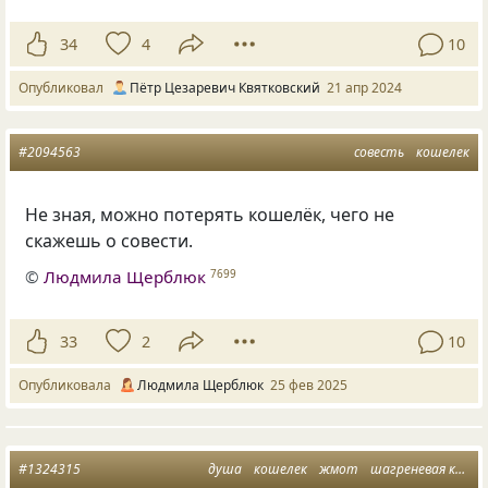
34
4
10
Опубликовал
Пётр Цезаревич Квятковский
21 апр 2024
#2094563
совесть
кошелек
Не зная, можно потерять кошелёк, чего не
скажешь о совести.
©
Людмила Щерблюк
7699
33
2
10
Опубликовала
Людмила Щерблюк
25 фев 2025
#1324315
душа
кошелек
жмот
шагреневая кожа