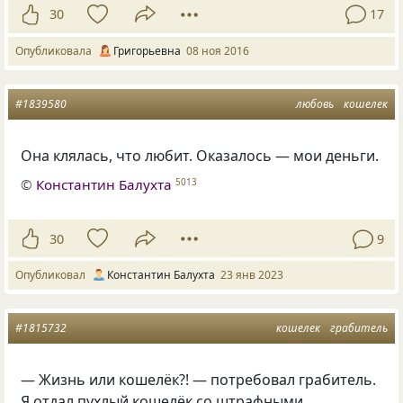
30
17
Опубликовала
Григорьевна
08 ноя 2016
#1839580
любовь
кошелек
Она клялась, что любит. Оказалось — мои деньги.
©
Константин Балухта
5013
30
9
Опубликовал
Константин Балухта
23 янв 2023
#1815732
кошелек
грабитель
— Жизнь или кошелёк?! — потребовал грабитель.
Я отдал пухлый кошелёк со штрафными