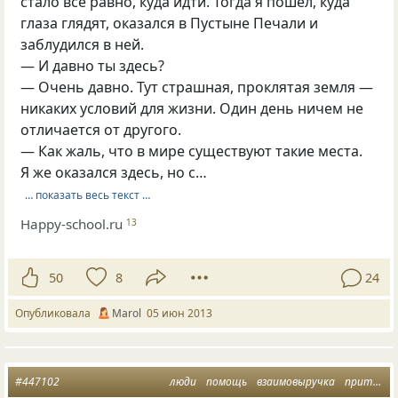
стало всё равно, куда идти. Тогда я пошёл, куда
глаза глядят, оказался в Пустыне Печали и
заблудился в ней.
— И давно ты здесь?
— Очень давно. Тут страшная, проклятая земля —
никаких условий для жизни. Один день ничем не
отличается от другого.
— Как жаль, что в мире существуют такие места.
Я же оказался здесь, но с…
… показать весь текст …
Happy-school.ru
13
50
8
24
Опубликовала
Marol
05 июн 2013
#447102
люди
помощь
взаимовыручка
притча