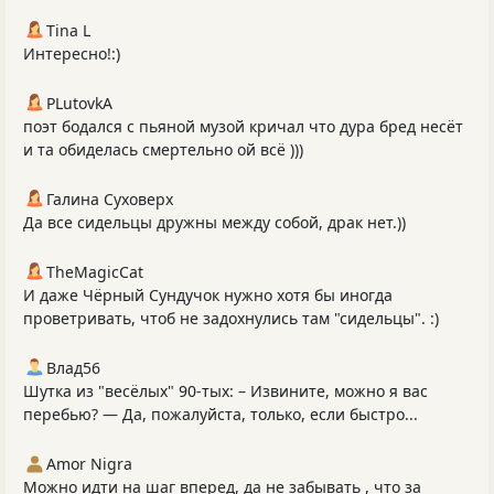
Tina L
Интересно!:)
PLutоvkА
поэт бодался с пьяной музой кричал что дура бред несёт
и та обиделась смертельно ой всё )))
Галина Суховерх
Да все сидельцы дружны между собой, драк нет.))
TheMagicCat
И даже Чёрный Сундучок нужно хотя бы иногда
проветривать, чтоб не задохнулись там "сидельцы". :)
Влад56
Шутка из "весёлых" 90-тых: – Извините, можно я вас
перебью? — Да, пожалуйста, только, если быстро...
Amor Nigra
Можно идти на шаг вперед, да не забывать , что за