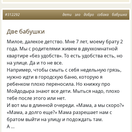
#312292
дети
зло
добро
собака
бабушка
Две бабушки
Милое, далекое детство. Мне 7 лет, моему брату 2
года. Мы с родителями живем в двухкомнатной
квартире «без удобств». То есть удобства есть, но
на улице. Да и то не все.
Например, чтобы смыть с себя недельную грязь,
нужно идти в городскую баню, которую я
ребенком плохо переносила. Но книжку про
Мойдодыра знают все дети. Мыться надо, плохо
тебе после этого или нет.
И вот мы в длинной очереди. «Мама, а мы скоро?»
«Мама, а долго еще?» Мама разрешает нам с
братом выйти на улицу и подождать там.
А …