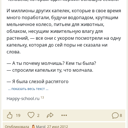
И миллионы других капелек, которые в свое время
много поработали, будучи водопадом, крутящим
мельничное колесо, питьем для животных,
облаком, несущим живительную влагу для
растений, — все они с укором посмотрели на одну
капельку, которая до сей поры не сказала ни
слова.
— А ты почему молчишь? Кем ты была?
— спросили капельки ту, что молчала.
— Я была слезой распятого
… показать весь текст …
Happy-school.ru
13
19
2
8
Опубликовала
Marol
27 июл 2012