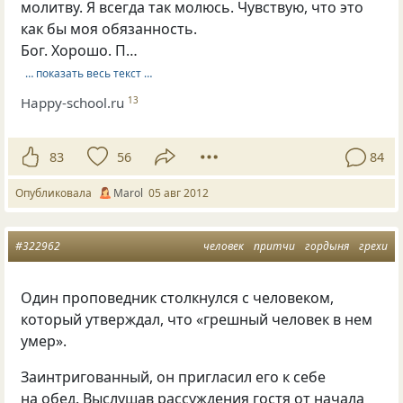
молитву. Я всегда так молюсь. Чувствую, что это
как бы моя обязанность.
Бог. Хорошо. П…
… показать весь текст …
Happy-school.ru
13
83
56
84
Опубликовала
Marol
05 авг 2012
#322962
человек
притчи
гордыня
грехи
Один проповедник столкнулся с человеком,
который утверждал, что
«
грешный человек в нем
умер».
Заинтригованный, он пригласил его к себе
на обед. Выслушав рассуждения гостя от начала