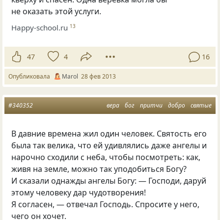
не оказать этой услуги.
Happy-school.ru
13
47
4
16
Опубликовала
Marol
28 фев 2013
#340352
вера
бог
притчи
добро
святые
В давние времена жил один человек. Святость его
была так велика, что ей удивлялись даже ангелы и
нарочно сходили с неба, чтобы посмотреть: как,
живя на земле, можно так уподобиться Богу?
И сказали однажды ангелы Богу: — Господи, даруй
этому человеку дар чудотворения!
Я согласен, — отвечал Господь. Спросите у него,
чего он хочет.