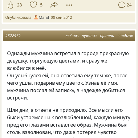
28
5
24
Опубликовала
Marol
08 сен 2012
#322979
любовь
чувства
притчи
гордыня
Однажды мужчина встретил в городе прекрасную
девушку, торгующую цветами, и сразу же
влюбился в неё.
Он улыбнулся ей, она ответила ему тем же, после
чего ушла, подарив ему цветок. Узнав её имя,
мужчина послал ей записку, в надежде добиться
встречи.
Шли дни, а ответа не приходило. Все мысли его
были устремлены к возлюбленной, каждую минуту
пред его глазами вставал её образ. Мужчина был
столь взволнован, что даже потерял чувство