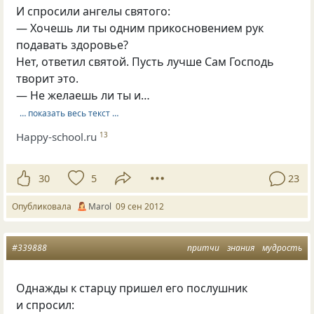
И спросили ангелы святого:
— Хочешь ли ты одним прикосновением рук
подавать здоровье?
Нет, ответил святой. Пусть лучше Сам Господь
творит это.
— Не желаешь ли ты и…
… показать весь текст …
Happy-school.ru
13
30
5
23
Опубликовала
Marol
09 сен 2012
#339888
притчи
знания
мудрость
Однажды к старцу пришел его послушник
и спросил: