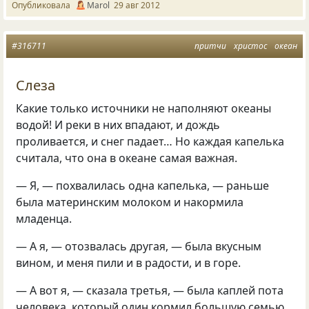
Опубликовала
Marol
29 авг 2012
#316711
притчи
христос
океан
Слеза
Какие только источники не наполняют океаны
водой! И реки в них впадают, и дождь
проливается, и снег падает… Но каждая капелька
считала, что она в океане самая важная.
— Я, — похвалилась одна капелька, — раньше
была материнским молоком и накормила
младенца.
— А я, — отозвалась другая, — была вкусным
вином, и меня пили и в радости, и в горе.
— А вот я, — сказала третья, — была каплей пота
человека, который один кормил большую семью.