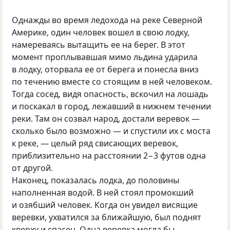
Однажды во время ледохода на реке Северной
Америке, один человек вошел в свою лодку,
намереваясь вытащить ее на берег. В этот
момент проплывавшая мимо льдина ударила
в лодку, оторвала ее от берега и понесла вниз
по течению вместе со стоящим в ней человеком.
Тогда сосед, видя опасность, вскочил на лошадь
и поскакал в город, лежавший в нижнем течении
реки. Там он созвал народ, достали веревок —
сколько было возможно — и спустили их с моста
к реке, — целый ряд свисающих веревок,
приблизительно на расстоянии 2−3 футов одна
от другой.
Наконец, показалась лодка, до половины
наполненная водой. В ней стоял промокший
и озябший человек. Когда он увидел висящие
веревки, ухватился за ближайшую, был поднят
кверху и спасен. Одна веревка могла бы