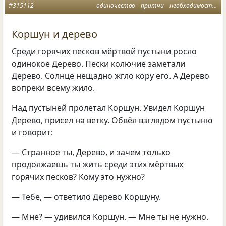
#315112
одиночество
притчи
необходимость
к
Коршун и дерево
Среди горячих песков мёртвой пустыни росло
одинокое Дерево. Пески колючие заметали
Дерево. Солнце нещадно жгло кору его. А Дерево
вопреки всему жило.
Над пустыней пролетал Коршун. Увидел Коршун
Дерево, присел на ветку. Обвёл взглядом пустыню
и говорит:
— Странное ты, Дерево, и зачем только
продолжаешь ты жить среди этих мёртвых
горячих песков? Кому это нужно?
— Тебе, — ответило Дерево Коршуну.
— Мне? — удивился Коршун. — Мне ты не нужно.