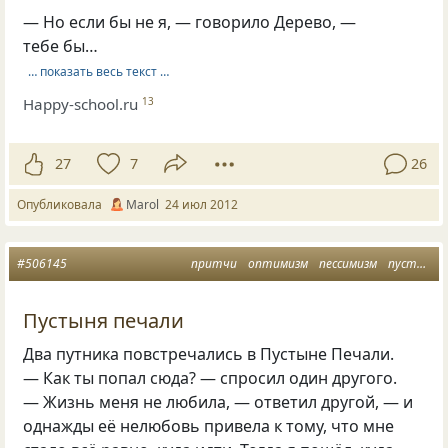
— Но если бы не я, — говорило Дерево, —
тебе бы…
… показать весь текст …
Happy-school.ru
13
27
7
26
Опубликовала
Marol
24 июл 2012
#506145
притчи
оптимизм
пессимизм
пустыня
Пустыня печали
Два путника повстречались в Пустыне Печали.
— Как ты попал сюда? — спросил один другого.
— Жизнь меня не любила, — ответил другой, — и
однажды её нелюбовь привела к тому, что мне