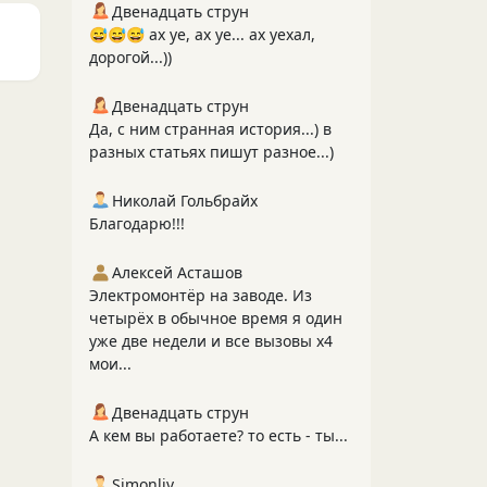
Двенадцать струн
😅😅😅 ах уе, ах уе... ах уехал,
дорогой...))
Двенадцать струн
Да, с ним странная история...) в
разных статьях пишут разное...)
Николай Гольбрайх
Благодарю!!!
Алексей Асташов
Электромонтёр на заводе. Из
четырёх в обычное время я один
уже две недели и все вызовы х4
мои...
Двенадцать струн
А кем вы работаете? то есть - ты...
Simonliv