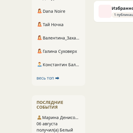
Избранн
Dana Noire
1 публика
Тай Ночка
Валентина_Захарова
Галина Суховерх
Константин Балухта
весь топ ⮕
ПОСЛЕДНИЕ
СОБЫТИЯ
Марина Денисова 5
06 августа
получил(а) Белый