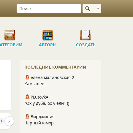
Выбрать область
АТЕГОРИИ
АВТОРЫ
СОЗДАТЬ
ПОСЛЕДНИЕ КОММЕНТАРИИ
елена малиновская 2
Камышев.
PLutоvkА
"Ох у дуба, ох у ели" ))
Вирджиния
›
ПОДПИСЧИКИ
43
1
Чёрный юмор.