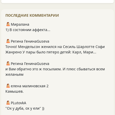
ПОСЛЕДНИЕ КОММЕНТАРИИ
Миралана
1) В состоянии аффекта...
Регина ГенинаGuseva
Точно! Мендельсон женился на Сесиль Шарлотте Софи
Жанрено У пары было пятеро детей: Карл, Мари...
Регина ГенинаGuseva
и Вам обратно это ж посылаем. И плюс сбываться всем
желаньям
елена малиновская 2
Камышев.
PLutоvkА
"Ох у дуба, ох у ели" ))