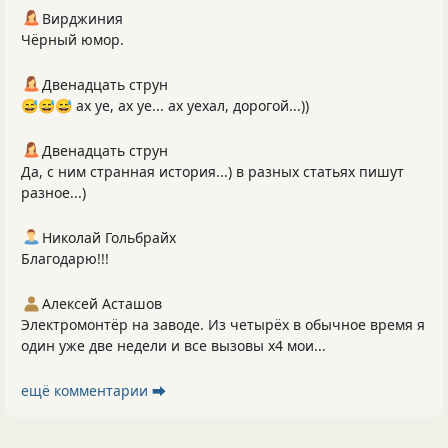
Вирджиния
Чёрный юмор.
Двенадцать струн
😅😅😅 ах уе, ах уе... ах уехал, дорогой...))
Двенадцать струн
Да, с ним странная история...) в разных статьях пишут
разное...)
Николай Гольбрайх
Благодарю!!!
Алексей Асташов
Электромонтёр на заводе. Из четырёх в обычное время я
один уже две недели и все вызовы х4 мои...
ещё комментарии ⮕