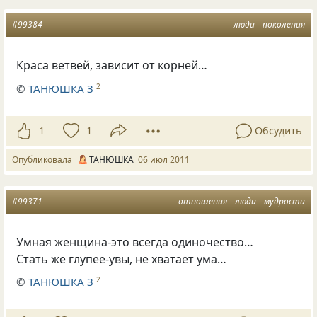
#99384
люди
поколения
Краса ветвей, зависит от корней…
©
ТАНЮШКА 3
2
1
1
Обсудить
Опубликовала
ТАНЮШКА
06 июл 2011
#99371
отношения
люди
мудрости
Умная женщина-это всегда одиночество…
Стать же глупее-увы, не хватает ума…
©
ТАНЮШКА 3
2