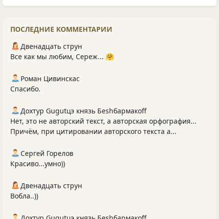
ПОСЛЕДНИЕ КОММЕНТАРИИ
Двенадцать струн
Все как мы любим, Сереж... 🤗
Роман Цивинскас
Спасибо.
Дохтур Gugutцэ князь Беshбармакоff
Нет, это не авторский текст, а авторская орфография...
Причём, при цитировании авторского текста а...
Сергей Горелов
Красиво...умно))
Двенадцать струн
Вобла..))
Дохтур Gugutцэ князь Беshбармакоff