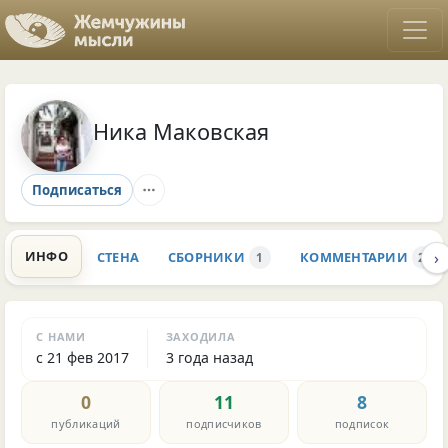
Ника Маковская
Подписаться
›
ИНФО
СТЕНА
СБОРНИКИ
КОММЕНТАРИИ
1
2.9K
С НАМИ
ЗАХОДИЛА
с 21 фев 2017
3 года назад
0
11
8
публикаций
подписчиков
подписок